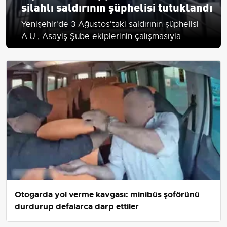
silahlı saldırının şüphelisi tutuklandı
Yenişehir'de 3 Ağustos'taki saldırının şüphelisi
A.U., Asayiş Şube ekiplerinin çalışmasıyla
yakalandı; çıkarıldığı mahkemece tutuklanıp
cezaevine gönderildi.
Otogarda yol verme kavgası: minibüs şoförünü
durdurup defalarca darp ettiler