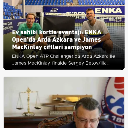
Ev sahibi kortta avantajı: ENKA
Open'da Arda Azkara ve James
MacKinlay çiftleri şampiyon
ENKA Open ATP Challenger'da Arda Azkara ile
James MacKinlay, finalde Sergey Betov/Ilia
Simakin'i 6-3, 6-1 yenip set kaybetmeden kupaya
uzandı.