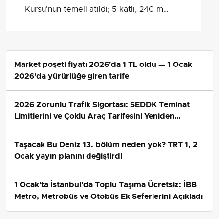
Kursu'nun temeli atıldı; 5 katlı, 240 m²
alanda sosyal ve eğitim donatılı bir
merkez kurulacak.
Market poşeti fiyatı 2026'da 1 TL oldu — 1 Ocak
2026'da yürürlüğe giren tarife
2026 Zorunlu Trafik Sigortası: SEDDK Teminat
Limitlerini ve Çoklu Araç Tarifesini Yeniden
Belirledi
Taşacak Bu Deniz 13. bölüm neden yok? TRT 1, 2
Ocak yayın planını değiştirdi
1 Ocak'ta İstanbul'da Toplu Taşıma Ücretsiz: İBB
Metro, Metrobüs ve Otobüs Ek Seferlerini Açıkladı