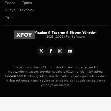
Finans
Eğitim
Dünya
Teknoloji
Spor
Yazılım & Tasarım & Sistem Yönetimi
2023 - 2026 xFoy Software.
Türkiye'den ve Dünya’dan son dakika haberleri, köşe yazıları,
magazinden siyasete, spordan seyahate bütün konuların tek adresi
aksiyon.com.tr
haber içerikleri izin alınmadan, kaynak gösterilerek dahi
iktibas edilemez. Kanuna aykırı ve izinsiz olarak kopyalanamaz, başka
yerde yayınlanamaz.