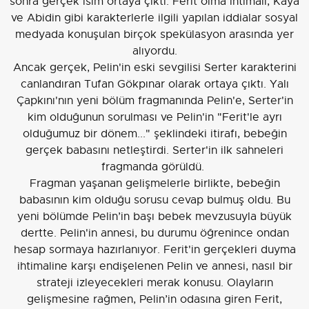
sonra gerçek isim ortaya çıktı. Ferit olma ihtimali, Kaya
ve Abidin gibi karakterlerle ilgili yapılan iddialar sosyal
medyada konuşulan birçok spekülasyon arasında yer
alıyordu.
Ancak gerçek, Pelin'in eski sevgilisi Serter karakterini
canlandıran Tufan Gökpınar olarak ortaya çıktı. Yalı
Çapkını'nın yeni bölüm fragmanında Pelin'e, Serter'in
kim olduğunun sorulması ve Pelin'in "Ferit'le ayrı
olduğumuz bir dönem..." şeklindeki itirafı, bebeğin
gerçek babasını netleştirdi. Serter'in ilk sahneleri
fragmanda görüldü.
Fragman yaşanan gelişmelerle birlikte, bebeğin
babasının kim olduğu sorusu cevap bulmuş oldu. Bu
yeni bölümde Pelin’in başı bebek mevzusuyla büyük
dertte. Pelin'in annesi, bu durumu öğrenince ondan
hesap sormaya hazırlanıyor. Ferit'in gerçekleri duyma
ihtimaline karşı endişelenen Pelin ve annesi, nasıl bir
strateji izleyecekleri merak konusu. Olayların
gelişmesine rağmen, Pelin’in odasına giren Ferit,