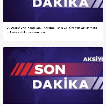
29 Aralık: Van, Zonguldak, Karabük, Bolu ve Düzce'de okullar tatil
— Üniversiteler ne durumda?