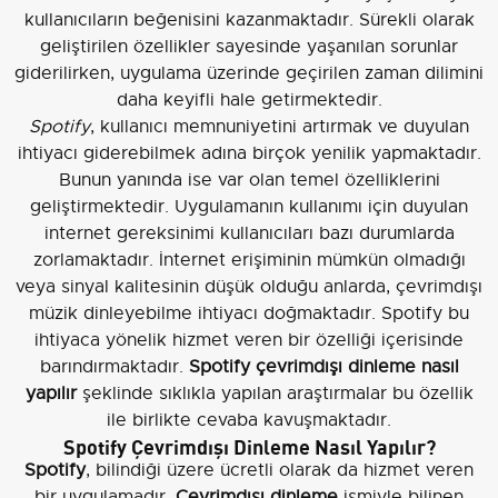
kullanıcıların beğenisini kazanmaktadır. Sürekli olarak
geliştirilen özellikler sayesinde yaşanılan sorunlar
giderilirken, uygulama üzerinde geçirilen zaman dilimini
daha keyifli hale getirmektedir.
Spotify
, kullanıcı memnuniyetini artırmak ve duyulan
ihtiyacı giderebilmek adına birçok yenilik yapmaktadır.
Bunun yanında ise var olan temel özelliklerini
geliştirmektedir. Uygulamanın kullanımı için duyulan
internet gereksinimi kullanıcıları bazı durumlarda
zorlamaktadır. İnternet erişiminin mümkün olmadığı
veya sinyal kalitesinin düşük olduğu anlarda, çevrimdışı
müzik dinleyebilme ihtiyacı doğmaktadır. Spotify bu
ihtiyaca yönelik hizmet veren bir özelliği içerisinde
barındırmaktadır.
Spotify çevrimdışı dinleme nasıl
yapılır
şeklinde sıklıkla yapılan araştırmalar bu özellik
ile birlikte cevaba kavuşmaktadır.
Spotify Çevrimdışı Dinleme Nasıl Yapılır?
Spotify
, bilindiği üzere ücretli olarak da hizmet veren
bir uygulamadır.
Çevrimdışı dinleme
ismiyle bilinen