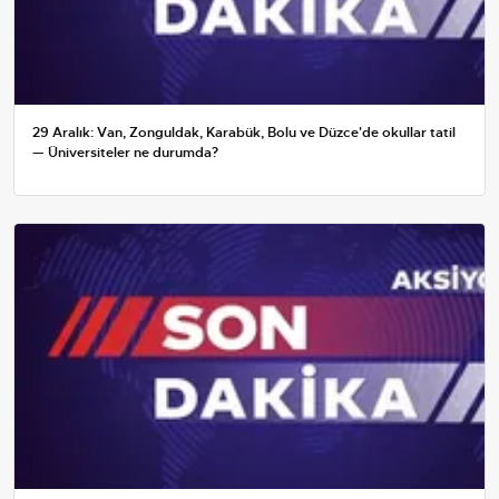
29 Aralık: Van, Zonguldak, Karabük, Bolu ve Düzce'de okullar tatil
— Üniversiteler ne durumda?