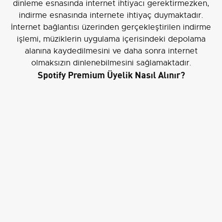
dinleme esnasında internet ihtiyacı gerektirmezken,
indirme esnasında internete ihtiyaç duymaktadır.
İnternet bağlantısı üzerinden gerçekleştirilen indirme
işlemi, müziklerin uygulama içerisindeki depolama
alanına kaydedilmesini ve daha sonra internet
olmaksızın dinlenebilmesini sağlamaktadır.
Spotify Premium Üyelik Nasıl Alınır?
Çevrimdışı müzik dinleyebilmek isteyen kullanıcıların
öncelikli olarak bir Premium üyeliğe sahip olması
gerekmektedir.
Spotify müzik dinleme
konusunda bazı
kısıtlamalar dâhilinde ücretsiz olarak hizmet verse de
bu özelliği Premium üyelik ile ücretli bir biçimde
hizmete sunmaktadır. Premium üyelik
Spotify mobil
uygulaması
üzerinden oldukça basit bir biçimde
alınabilmektedir.
Spotify mobil
uygulamasını açınız.
Ücretsiz bir şekilde üye olarak giriş yapınız. Dilerseniz
Google hesabınızla da bağlanabilirsiniz.
Giriş işleminin ardından açılan pencerenin sağ alt