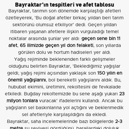
Bayraktar'ın tespitleri ve afet tablosu
Bayraktar, tarımın son dönemde karşılaştığı afetleri
özetleyerek, 'Bu doğal afetler birkaç yıldan beri tarım
sektörünü olumsuz etkiliyor' dedi. Geçen yıldan
itibaren yaşanan afetlere ilişkin vurguladığı temel
noktalar arasında şunlar yer aldı:
geçen sene bin 11
afet
,
65 ilimizde geçen yıl don felaketi
, son yıllarda
görülen dolu ve hortum hadiseleri yer aldı.
Yağış rejiminde beklenenden farklı gelişmeler
olduğunu belirten Bayraktar, 'Beklediğimiz yağışlar
geldi; yağış rejimi açısından yaklaşık son
150 yılın en
önemli yağışlarını
, bol bereketli yağışlarını aldık. Bu,
hububat ekimini, üretimini, rekoltesini de fevkalade
etkiledi. Buğday rekoltemizde bu sene aşağı yukarı
23
milyon tonlara
vuracak' ifadelerini kullandı. Ancak bu
yağışların sel baskınlarına yol açtığını ve beklenmedik
sel afetleriyle karşılaşıldığını da ekledi.
Bayraktar, saha incelemelerinde bazı bölgelerde
2-3
metre
su seviyesi gördüğünü, barajlardaki doluluk