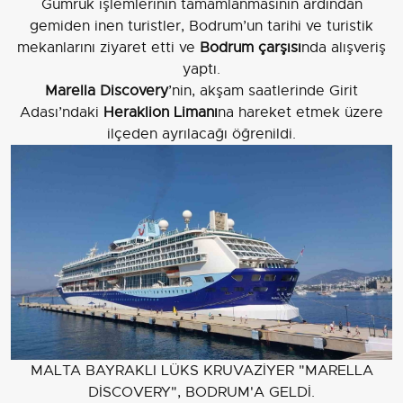
Gümrük işlemlerinin tamamlanmasının ardından
gemiden inen turistler, Bodrum’un tarihi ve turistik
mekanlarını ziyaret etti ve
Bodrum çarşısı
nda alışveriş
yaptı.
Marella Discovery
’nin, akşam saatlerinde Girit
Adası’ndaki
Heraklion Limanı
na hareket etmek üzere
ilçeden ayrılacağı öğrenildi.
MALTA BAYRAKLI LÜKS KRUVAZİYER "MARELLA
DİSCOVERY", BODRUM'A GELDİ.