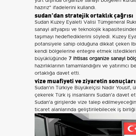
yurt dışında organize sanayi bölgeleri kurul
hazırız" ifadelerini kullandı.
sudan’dan stratejik ortaklık çağrısı
Sudan Kuzey Eyaleti Valisi Tümgeneral Ru
sanayi altyapısı ve teknolojik kapasitesinde
taşımayı hedeflediklerini söyledi. Kuzey Eya
potansiyele sahip olduğuna dikkat çeken Ib
kendi bölgelerine entegre etmek istedikleri
büyüklüğünde
7 ihtisas organize sanayi böl
hazırlıklarının tamamlandığını ve yatırımcı be
ortaklığa davet etti.
vize muafiyeti ve ziyaretin sonuçları
Sudan’ın Türkiye Büyükelçisi Nadir Yousif, ü
çekerek Türk iş insanlarını Sudan’a davet ett
Sudan’a girişlerde vize talep edilmeyeceğini 
ticaret alanlarında geliştirilebilecek iş birli