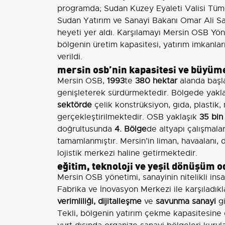
programda; Sudan Kuzey Eyaleti Valisi Tü
Sudan Yatırım ve Sanayi Bakanı Omar Ali Sal
heyeti yer aldı. Karşılamayı Mersin OSB Yön
bölgenin üretim kapasitesi, yatırım imkanları,
verildi.
mersin osb’nin kapasitesi ve büyüme
Mersin OSB,
1993
te
380 hektar
alanda başla
genişleterek sürdürmektedir. Bölgede yakl
sektörde
çelik konstrüksiyon, gıda, plastik
gerçekleştirilmektedir. OSB yaklaşık
35 bin
doğrultusunda
4. Bölge
de altyapı çalışmal
tamamlanmıştır. Mersin’in liman, havaalanı, 
lojistik merkezi haline getirmektedir.
eğitim, teknoloji ve yeşil dönüşüm o
Mersin OSB yönetimi, sanayinin nitelikli ins
Fabrika ve İnovasyon Merkezi ile karşıladıkl
verimliliği, dijitalleşme
ve
savunma sanayi
gi
Tekli, bölgenin yatırım çekme kapasitesine