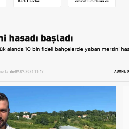
Kartı Harçları
Teminat Limitlerini ve
Resmileşti: Yeni
Çoklu Araç Tarifesini
Tarifeler ve Geçerlilik
Yeniden Belirledi
Tarihi
i hasadı başladı
 alanda 10 bin fideli bahçelerde yaban mersini hasa
e Tarihi:
09.07.2026 11:47
ABONE O