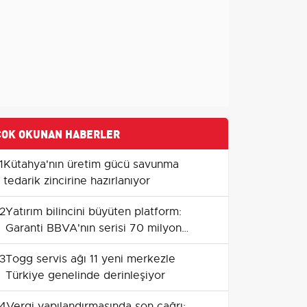
ÇOK OKUNAN HABERLER
1
Kütahya'nın üretim gücü savunma
tedarik zincirine hazırlanıyor
2
Yatırım bilincini büyüten platform:
Garanti BBVA'nın serisi 70 milyon
izlenmeye ulaştı
3
Togg servis ağı 11 yeni merkezle
Türkiye genelinde derinleşiyor
4
Vergi yapılandırmasında son çağrı: