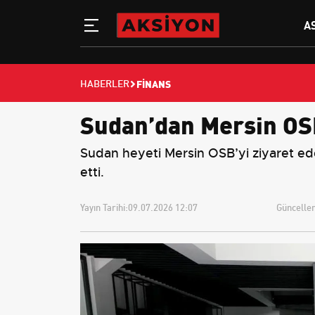
A
FINANS
HABERLER
Sudan’dan Mersin OSB’
Sudan heyeti Mersin OSB’yi ziyaret edere
etti.
Yayın Tarihi:
09.07.2026 12:07
Güncellem