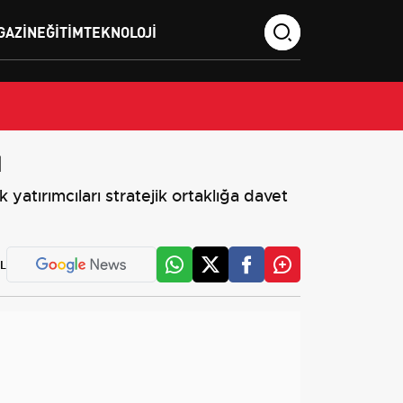
GAZIN
EĞITIM
TEKNOLOJI
ı
yatırımcıları stratejik ortaklığa davet
L