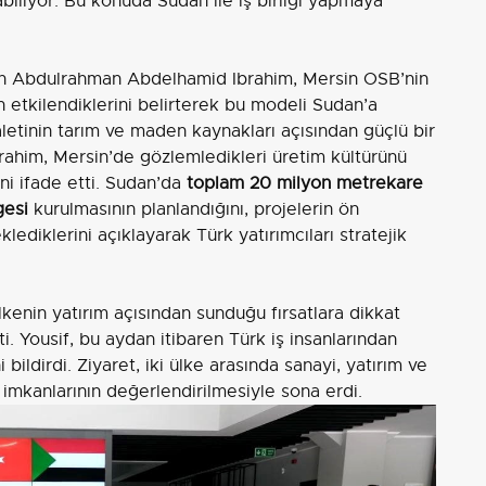
abiliyor. Bu konuda Sudan ile iş birliği yapmaya
kn Abdulrahman Abdelhamid Ibrahim, Mersin OSB’nin
n etkilendiklerini belirterek bu modeli Sudan’a
letinin tarım ve maden kaynakları açısından güçlü bir
rahim, Mersin’de gözlemledikleri üretim kültürünü
ni ifade etti. Sudan’da
toplam 20 milyon metrekare
gesi
kurulmasının planlandığını, projelerin ön
klediklerini açıklayarak Türk yatırımcıları stratejik
lkenin yatırım açısından sunduğu fırsatlara dikkat
i. Yousif, bu aydan itibaren Türk iş insanlarından
bildirdi. Ziyaret, iki ülke arasında sanayi, yatırım ve
ği imkanlarının değerlendirilmesiyle sona erdi.