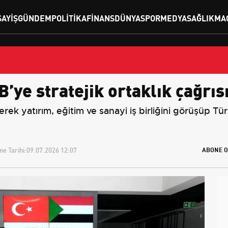
SAYIŞ
GÜNDEM
POLITIKA
FINANS
DÜNYA
SPOR
MEDYA
SAĞLIK
MA
ye stratejik ortaklık çağrıs
k yatırım, eğitim ve sanayi iş birliğini görüşüp Türk 
e Tarihi:
09.07.2026 12:07
ABONE O