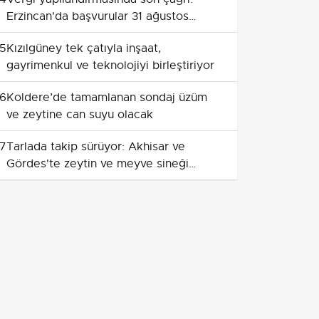
Erzincan'da başvurular 31 ağustos
2026'ya kadar
5
Kızılgüney tek çatıyla inşaat,
gayrimenkul ve teknolojiyi birleştiriyor
6
Koldere’de tamamlanan sondaj üzüm
ve zeytine can suyu olacak
7
Tarlada takip sürüyor: Akhisar ve
Gördes'te zeytin ve meyve sineği
gözetimi