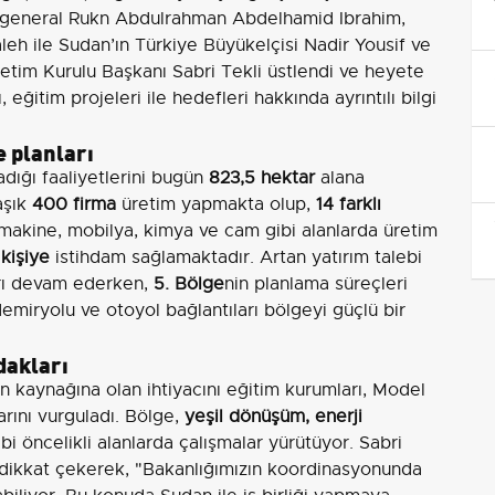
mgeneral Rukn Abdulrahman Abdelhamid Ibrahim,
eh ile Sudan’ın Türkiye Büyükelçisi Nadir Yousif ve
etim Kurulu Başkanı Sabri Tekli üstlendi ve heyete
 eğitim projeleri ile hedefleri hakkında ayrıntılı bilgi
 planları
dığı faaliyetlerini bugün
823,5 hektar
alana
aşık
400 firma
üretim yapmakta olup,
14 farklı
, makine, mobilya, kimya ve cam gibi alanlarda üretim
 kişiye
istihdam sağlamaktadır. Artan yatırım talebi
arı devam ederken,
5. Bölge
nin planlama süreçleri
demiryolu ve otoyol bağlantıları bölgeyi güçlü bir
dakları
an kaynağına olan ihtiyacını eğitim kurumları, Model
arını vurguladı. Bölge,
yeşil dönüşüm, enerji
bi öncelikli alanlarda çalışmalar yürütüyor. Sabri
 dikkat çekerek, "Bakanlığımızın koordinasyonunda