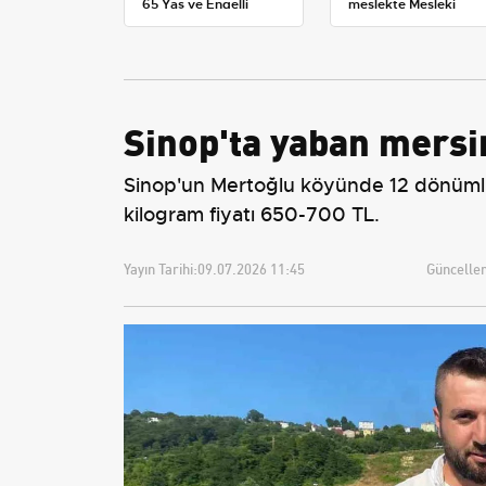
65 Yaş ve Engelli
meslekte Mesleki
Maaşlarında Yeni
Yeterlilik Belgesi
Tahminler
zorunluluğu
Sinop'ta yaban mersin
Sinop'un Mertoğlu köyünde 12 dönümlük
kilogram fiyatı 650-700 TL.
Yayın Tarihi:
09.07.2026 11:45
Güncellem