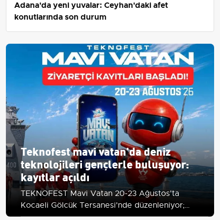
Adana'da yeni yuvalar: Ceyhan'daki afet
konutlarında son durum
Teknofest mavi vatan'da deniz
teknolojileri gençlerle buluşuyor:
kayıtlar açıldı
TEKNOFEST Mavi Vatan 20-23 Ağustos'ta
Kocaeli Gölcük Tersanesi'nde düzenleniyor;
ücretsiz katılım için NSosyal hesabıyla online