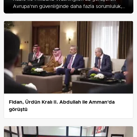
Avrupa'nın güvenliğinde daha fazla sorumluluk,
Hürmüz Boğazı'nda seyrüsefer güvenliği ve İran'ın
nükleer karşı duruşunu ele aldı.
Fidan, Ürdün Kralı II. Abdullah ile Amman'da
görüştü