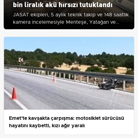
bin liralık akü hırsızı tutuklandı
JASAT ekipleri, 5 aylık teknik takip ve 148 saatlik
kamera incelemesiyle Menteşe, Yatağan ve
Ula'daki 9 olayda 76 akü çalan B.Ç.'yi yakaladı;
akülerin değeri 2 milyon 280 bin TL.
Emet'te kavşakta çarpışma: motosiklet sürücüsü
hayatını kaybetti, kızı ağır yaralı