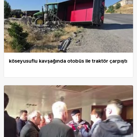
köseyusuflu kavşağında otobüs ile traktör çarpıştı