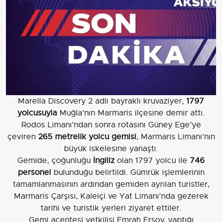
Marella Discovery 2 adlı bayraklı kruvaziyer,
1797
yolcusuyla
Muğla'nın Marmaris ilçesine demir attı.
Rodos Limanı'ndan sonra rotasını Güney Ege’ye
çeviren
265 metrelik yolcu gemisi
, Marmaris Limanı'nın
büyük iskelesine yanaştı.
Gemide, çoğunluğu
İngiliz
olan 1797 yolcu ile
746
personel
bulunduğu belirtildi. Gümrük işlemlerinin
tamamlanmasının ardından gemiden ayrılan turistler,
Marmaris Çarşısı, Kaleiçi ve Yat Limanı'nda gezerek
tarihi ve turistik yerleri ziyaret ettiler.
Gemi acentesi yetkilisi Emrah Ersoy, yaptığı