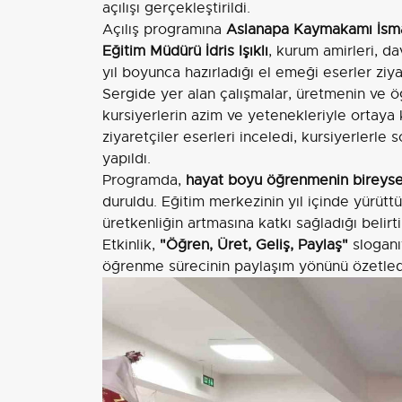
açılışı gerçekleştirildi.
Açılış programına
Aslanapa Kaymakamı İsma
Eğitim Müdürü İdris Işıklı
, kurum amirleri, da
yıl boyunca hazırladığı el emeği eserler ziy
Sergide yer alan çalışmalar, üretmenin ve ö
kursiyerlerin azim ve yetenekleriyle ortaya
ziyaretçiler eserleri inceledi, kursiyerlerl
yapıldı.
Programda,
hayat boyu öğrenmenin bireysel
duruldu. Eğitim merkezinin yıl içinde yürütt
üretkenliğin artmasına katkı sağladığı belirtil
Etkinlik,
"Öğren, Üret, Geliş, Paylaş"
sloganı
öğrenme sürecinin paylaşım yönünü özetled