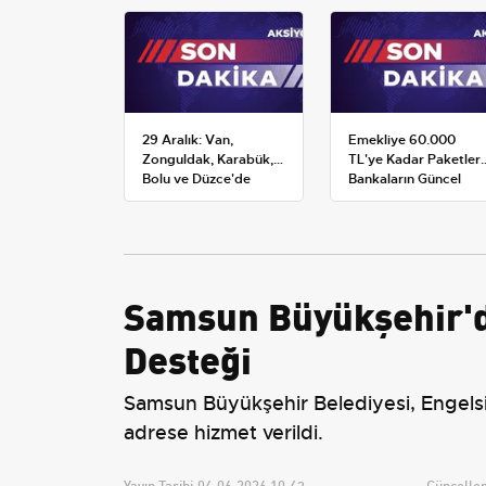
29 Aralık: Van,
Emekliye 60.000
Zonguldak, Karabük,
TL'ye Kadar Paketler:
Bolu ve Düzce'de
Bankaların Güncel
okullar tatil —
Promosyon ve Ek
Üniversiteler ne
Avantajları
durumda?
Samsun Büyükşehir'de
Desteği
Samsun Büyükşehir Belediyesi, Engelsiz
adrese hizmet verildi.
Yayın Tarihi:
04.06.2026 10:43
Güncellem