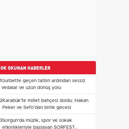
ÇOK OKUNAN HABERLER
1
Gurbette geçen tatilin ardından sessiz
vedalar ve uzun dönüş yolu
2
Karabük’te millet bahçesi doldu: Hakan
Peker ve Sefo’dan birlik gecesi
3
Sorgun'da müzik, spor ve sokak
etkinlikleriyle başlayan SORFEST