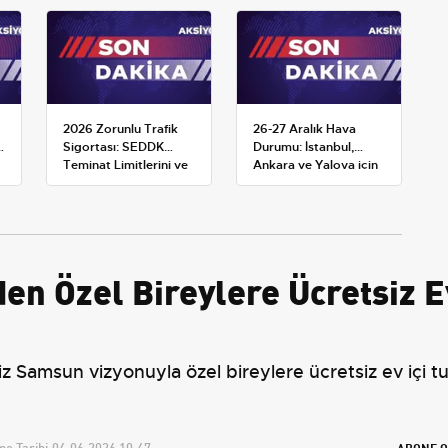
2026 Zorunlu Trafik
26-27 Aralık Hava
Sigortası: SEDDK
Durumu: İstanbul,
Teminat Limitlerini ve
Ankara ve Yalova için
Çoklu Araç Tarifesini
Kar Tahminleri
Yeniden Belirledi
n Özel Bireylere Ücretsiz E
 Samsun vizyonuyla özel bireylere ücretsiz ev içi t
e Tarihi:
04.06.2026 10:47
ABONE O