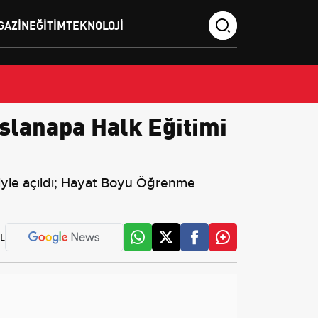
GAZIN
EĞITIM
TEKNOLOJI
slanapa Halk Eğitimi
riyle açıldı; Hayat Boyu Öğrenme
L