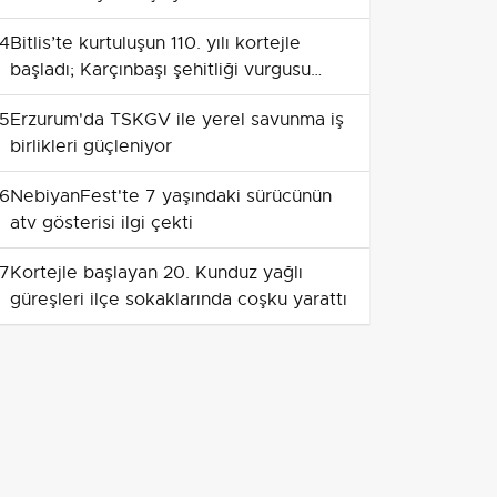
coşkuya dönüştü
4
Bitlis’te kurtuluşun 110. yılı kortejle
başladı; Karçınbaşı şehitliği vurgusu
öne çıktı
5
Erzurum'da TSKGV ile yerel savunma iş
birlikleri güçleniyor
6
NebiyanFest'te 7 yaşındaki sürücünün
atv gösterisi ilgi çekti
7
Kortejle başlayan 20. Kunduz yağlı
güreşleri ilçe sokaklarında coşku yarattı