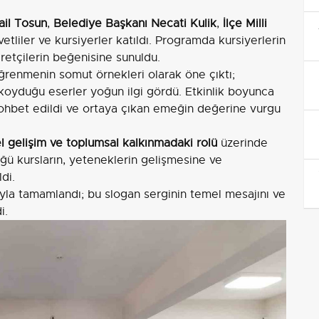
il Tosun
,
Belediye Başkanı Necati Kulik
,
İlçe Milli
vetliler ve kursiyerler katıldı. Programda kursiyerlerin
aretçilerin beğenisine sunuldu.
ğrenmenin somut örnekleri olarak öne çıktı;
 koyduğu eserler yoğun ilgi gördü. Etkinlik boyunca
e sohbet edildi ve ortaya çıkan emeğin değerine vurgu
 gelişim ve toplumsal kalkınmadaki rolü
üzerinde
üğü kursların, yeteneklerin gelişmesine ve
di.
yla tamamlandı; bu slogan serginin temel mesajını ve
i.