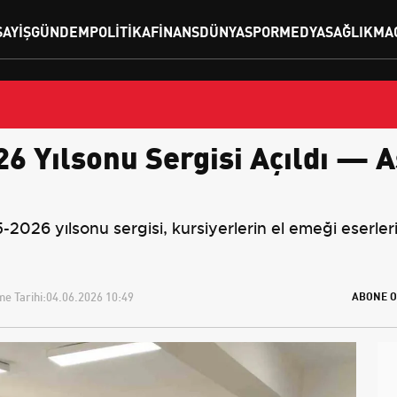
SAYIŞ
GÜNDEM
POLITIKA
FINANS
DÜNYA
SPOR
MEDYA
SAĞLIK
MA
6 Yılsonu Sergisi Açıldı — A
-2026 yılsonu sergisi, kursiyerlerin el emeği eserle
e Tarihi:
04.06.2026 10:49
ABONE O