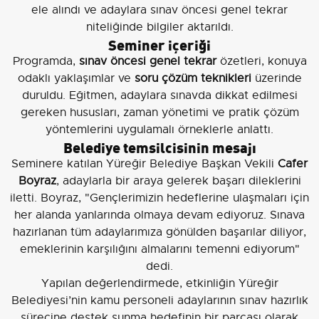
ele alındı ve adaylara sınav öncesi genel tekrar
niteliğinde bilgiler aktarıldı.
Seminer içeriği
Programda,
sınav öncesi genel tekrar
özetleri, konuya
odaklı yaklaşımlar ve
soru çözüm teknikleri
üzerinde
duruldu. Eğitmen, adaylara sınavda dikkat edilmesi
gereken hususları, zaman yönetimi ve pratik çözüm
yöntemlerini uygulamalı örneklerle anlattı.
Belediye temsilcisinin mesajı
Seminere katılan Yüreğir Belediye Başkan Vekili
Cafer
Boyraz
, adaylarla bir araya gelerek başarı dileklerini
iletti. Boyraz, "Gençlerimizin hedeflerine ulaşmaları için
her alanda yanlarında olmaya devam ediyoruz. Sınava
hazırlanan tüm adaylarımıza gönülden başarılar diliyor,
emeklerinin karşılığını almalarını temenni ediyorum"
dedi.
Yapılan değerlendirmede, etkinliğin Yüreğir
Belediyesi’nin kamu personeli adaylarının sınav hazırlık
sürecine destek sunma hedefinin bir parçası olarak