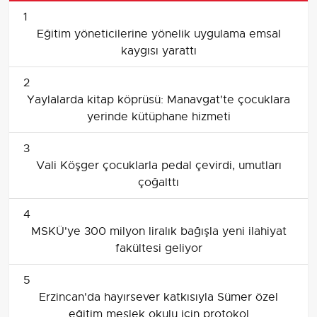
1
Eğitim yöneticilerine yönelik uygulama emsal
kaygısı yarattı
2
Yaylalarda kitap köprüsü: Manavgat'te çocuklara
yerinde kütüphane hizmeti
3
Vali Köşger çocuklarla pedal çevirdi, umutları
çoğalttı
4
MSKÜ'ye 300 milyon liralık bağışla yeni ilahiyat
fakültesi geliyor
5
Erzincan'da hayırsever katkısıyla Sümer özel
eğitim meslek okulu için protokol