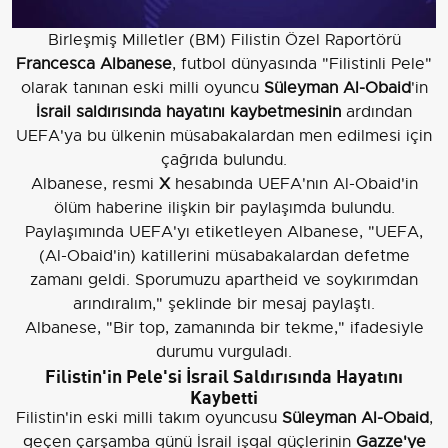
Birleşmiş Milletler (BM) Filistin Özel Raportörü
Francesca Albanese
, futbol dünyasında "Filistinli Pele"
olarak tanınan eski milli oyuncu
Süleyman Al-Obaid
'in
İsrail saldırısında hayatını kaybetmesinin
ardından
UEFA'ya bu ülkenin müsabakalardan men edilmesi için
çağrıda bulundu.
Albanese, resmi
X
hesabında UEFA'nın Al-Obaid'in
ölüm haberine ilişkin bir paylaşımda bulundu.
Paylaşımında UEFA'yı etiketleyen Albanese, "UEFA,
(Al-Obaid'in) katillerini müsabakalardan defetme
zamanı geldi. Sporumuzu apartheid ve soykırımdan
arındıralım," şeklinde bir mesaj paylaştı.
Albanese, "Bir top, zamanında bir tekme," ifadesiyle
durumu vurguladı.
Filistin'in Pele'si İsrail Saldırısında Hayatını
Kaybetti
Filistin'in eski milli takım oyuncusu
Süleyman Al-Obaid
,
geçen çarşamba günü İsrail işgal güçlerinin
Gazze'ye