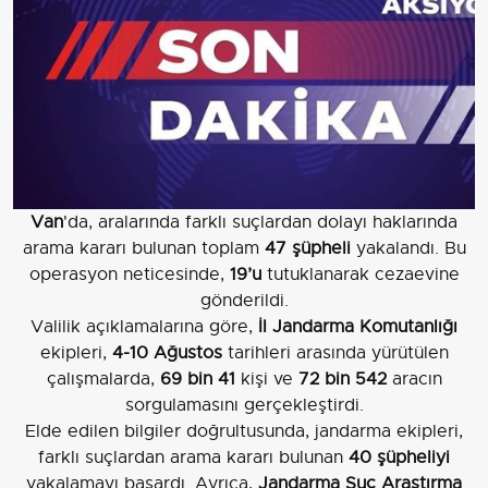
Van
'da, aralarında farklı suçlardan dolayı haklarında
arama kararı bulunan toplam
47 şüpheli
yakalandı. Bu
operasyon neticesinde,
19’u
tutuklanarak cezaevine
gönderildi.
Valilik açıklamalarına göre,
İl Jandarma Komutanlığı
ekipleri,
4-10 Ağustos
tarihleri arasında yürütülen
çalışmalarda,
69 bin 41
kişi ve
72 bin 542
aracın
sorgulamasını gerçekleştirdi.
Elde edilen bilgiler doğrultusunda, jandarma ekipleri,
farklı suçlardan arama kararı bulunan
40 şüpheliyi
yakalamayı başardı. Ayrıca,
Jandarma Suç Araştırma