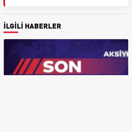
İLGİLİ HABERLER
İstanbul'da simit fiyatları fiilen yükseldi: Resmi tarife 15 TL, satışlar
20-25 TL'ye çıktı