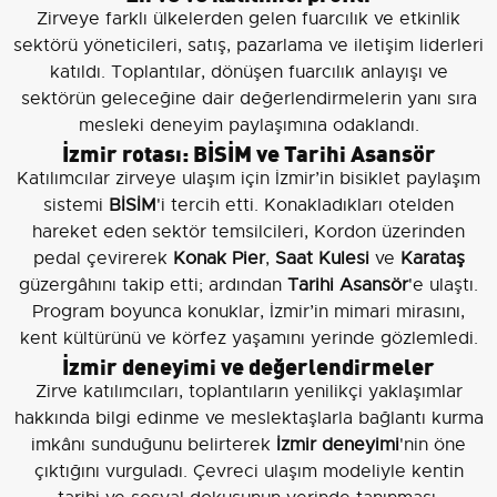
Zirveye farklı ülkelerden gelen fuarcılık ve etkinlik
sektörü yöneticileri, satış, pazarlama ve iletişim liderleri
katıldı. Toplantılar, dönüşen fuarcılık anlayışı ve
sektörün geleceğine dair değerlendirmelerin yanı sıra
mesleki deneyim paylaşımına odaklandı.
İzmir rotası: BİSİM ve Tarihi Asansör
Katılımcılar zirveye ulaşım için İzmir’in bisiklet paylaşım
sistemi
BİSİM
'i tercih etti. Konakladıkları otelden
hareket eden sektör temsilcileri, Kordon üzerinden
pedal çevirerek
Konak Pier
,
Saat Kulesi
ve
Karataş
güzergâhını takip etti; ardından
Tarihi Asansör
'e ulaştı.
Program boyunca konuklar, İzmir’in mimari mirasını,
kent kültürünü ve körfez yaşamını yerinde gözlemledi.
İzmir deneyimi ve değerlendirmeler
Zirve katılımcıları, toplantıların yenilikçi yaklaşımlar
hakkında bilgi edinme ve meslektaşlarla bağlantı kurma
imkânı sunduğunu belirterek
İzmir deneyimi
'nin öne
çıktığını vurguladı. Çevreci ulaşım modeliyle kentin