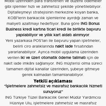
Mobil üzerinden para transferleri ve düzenli ödemeler
gibi işlemler hızlı ve zahmetsiz şekilde yönetilebiliyor.
Dijitalleşmeyi stratejisinin merkezine koyan banka,
KOBİ’lerin bankacılık işlemlerine ayırdığı zaman ve
maliyeti azaltmayı hedefliyor. Buna göre
ING Bonus
Business kredi kartına ticari kredi ile birlikte başvuru
yapılabiliyor ve yıllık kart aidatı alınmıyor
.
Yeni yazarkasa POS’ları ile başvuru yapan işletmeler,
belirli ciro aralıklarında
nakit iade
fırsatından
yararlanabiliyor. Ayrıca mobil uygulama üzerinden
verilen
iki ve üzeri otomatik ödeme talimatı
için de
nakit iade imkânı sağlanıyor. ING müşterisi olma süreci
tamamen dijital kanallar üzerinden, şubeye gitmeye
gerek kalmadan tamamlanabiliyor.
Yetkili açıklaması
“İşletmelere zahmetsiz ve masrafsız bankacılık hizmeti
sunuyoruz”
ING Türkiye Tüzel Bankacılık Genel Müdür Yardımcısı
Hüsniye Ulu, işletmelere zahmetsiz ve masrafsız