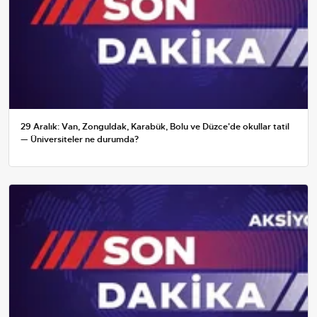
29 Aralık: Van, Zonguldak, Karabük, Bolu ve Düzce'de okullar tatil
— Üniversiteler ne durumda?