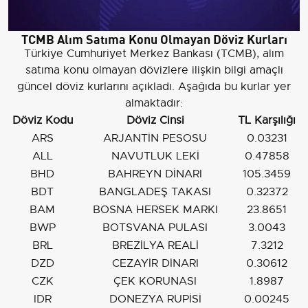
TCMB Alım Satıma Konu Olmayan Döviz Kurları
Türkiye Cumhuriyet Merkez Bankası (TCMB), alım
satıma konu olmayan dövizlere ilişkin bilgi amaçlı
güncel döviz kurlarını açıkladı. Aşağıda bu kurlar yer
almaktadır:
Döviz Kodu
Döviz Cinsi
TL Karşılığı
ARS
ARJANTİN PESOSU
0.03231
ALL
NAVUTLUK LEKİ
0.47858
BHD
BAHREYN DİNARI
105.3459
BDT
BANGLADEŞ TAKASI
0.32372
BAM
BOSNA HERSEK MARKI
23.8651
BWP
BOTSVANA PULASI
3.0043
BRL
BREZİLYA REALİ
7.3212
DZD
CEZAYİR DİNARI
0.30612
CZK
ÇEK KORUNASI
1.8987
IDR
DONEZYA RUPİSİ
0.00245