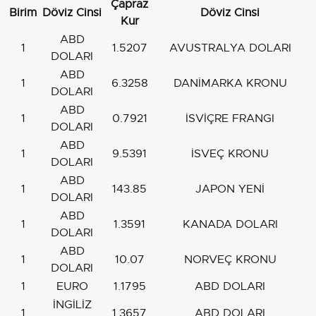
Çapraz
Birim
Döviz Cinsi
Döviz Cinsi
Kur
ABD
1
1.5207
AVUSTRALYA DOLARI
DOLARI
ABD
1
6.3258
DANİMARKA KRONU
DOLARI
ABD
1
0.7921
İSVİÇRE FRANGI
DOLARI
ABD
1
9.5391
İSVEÇ KRONU
DOLARI
ABD
1
143.85
JAPON YENİ
DOLARI
ABD
1
1.3591
KANADA DOLARI
DOLARI
ABD
1
10.07
NORVEÇ KRONU
DOLARI
1
EURO
1.1795
ABD DOLARI
İNGİLİZ
1
1.3657
ABD DOLARI