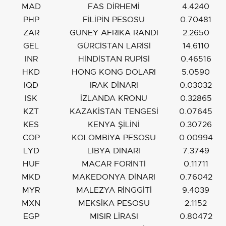
MAD
FAS DİRHEMİ
4.4240
PHP
FİLİPİN PESOSU
0.70481
ZAR
GÜNEY AFRİKA RANDI
2.2650
GEL
GÜRCİSTAN LARİSİ
14.6110
INR
HİNDİSTAN RUPİSİ
0.46516
HKD
HONG KONG DOLARI
5.0590
IQD
IRAK DİNARI
0.03032
ISK
İZLANDA KRONU
0.32865
KZT
KAZAKİSTAN TENGESİ
0.07645
KES
KENYA ŞİLİNİ
0.30726
COP
KOLOMBİYA PESOSU
0.00994
LYD
LİBYA DİNARI
7.3749
HUF
MACAR FORİNTİ
0.11711
MKD
MAKEDONYA DİNARI
0.76042
MYR
MALEZYA RİNGGİTİ
9.4039
MXN
MEKSİKA PESOSU
2.1152
EGP
MISIR LİRASI
0.80472