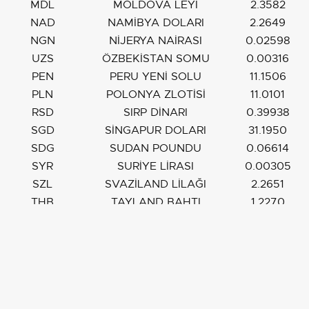
MDL
MOLDOVA LEYİ
2.3582
NAD
NAMİBYA DOLARI
2.2649
NGN
NİJERYA NAİRASI
0.02598
UZS
ÖZBEKİSTAN SOMU
0.00316
PEN
PERU YENİ SOLU
11.1506
PLN
POLONYA ZLOTİSİ
11.0101
RSD
SIRP DİNARI
0.39938
SGD
SİNGAPUR DOLARI
31.1950
SDG
SUDAN POUNDU
0.06614
SYR
SURİYE LİRASI
0.00305
SZL
SVAZİLAND LİLAĞI
2.2651
THB
TAYLAND BAHTI
1.2270
TND
TUNUS DİNARI
13.7591
TMT
TÜRKEMENİSTAN MANATI
11.3481
UAH
UKRAYNA HRYVNASI
0.95061
OMR
UMMAN RİYALİ
103.1501
JOD
ÜRDÜN DİNARI
56.0124