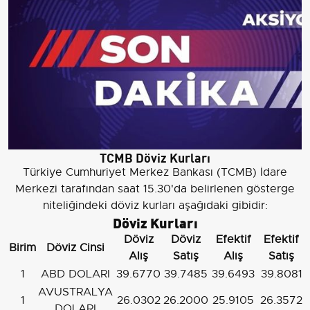
TCMB Döviz Kurları
Türkiye Cumhuriyet Merkez Bankası (TCMB) İdare
Merkezi tarafından saat 15.30'da belirlenen gösterge
niteliğindeki döviz kurları aşağıdaki gibidir:
Döviz Kurları
Döviz
Döviz
Efektif
Efektif
Birim
Döviz Cinsi
Alış
Satış
Alış
Satış
1
ABD DOLARI
39.6770
39.7485
39.6493
39.8081
AVUSTRALYA
1
26.0302
26.2000
25.9105
26.3572
DOLARI