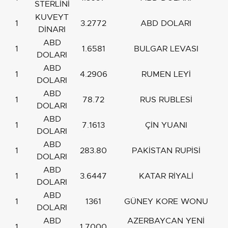
STERLİNİ
KUVEYT
1
3.2772
ABD DOLARI
DİNARI
ABD
1
1.6581
BULGAR LEVASI
DOLARI
ABD
1
4.2906
RUMEN LEYİ
DOLARI
ABD
1
78.72
RUS RUBLESİ
DOLARI
ABD
1
7.1613
ÇİN YUANI
DOLARI
ABD
1
283.80
PAKİSTAN RUPİSİ
DOLARI
ABD
1
3.6447
KATAR RİYALİ
DOLARI
ABD
1
1361
GÜNEY KORE WONU
DOLARI
ABD
AZERBAYCAN YENİ
1
1.7000