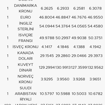
DANİMARKA
1
6.2625
6.2933
6.2581
6.3078
KRONU
1
EURO
46.8004
46.8847
46.7676
46.9550
İNGİLİZ
1
54.0944
54.3764
54.0565
54.4580
STERLİNİ
İSVİÇRE
1
49.9788
50.2997
49.9038
50.3751
FRANGI
1
İSVEÇ KRONU
4.1417
4.1846
4.1388
4.1942
KANADA
1
29.1545
29.2860
29.0466
29.3973
DOLARI
KUVEYT
1
129.2994
130.9913
127.3599
132.9562
DİNARI
NORVEÇ
1
3.9295
3.9560
3.9268
3.9651
KRONU
SUUDİ
1
ARABISTAN
10.5797
10.5988
10.5003
10.6782
RİYALİ