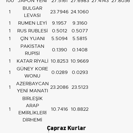
100
JAPON YENİ
27.5161
27.6983
27.4143
27.8036
BULGAR
1
23.7946
24.1060
LEVASI
1
RUMEN LEYİ
9.1957
9.3160
1
RUS RUBLESİ
0.5012
0.5077
1
ÇİN YUANI
5.5094
5.5815
PAKİSTAN
1
0.1390
0.1408
RUPİSİ
1
KATAR RİYALİ
10.8253
10.9669
GÜNEY KORE
1
0.0289
0.0293
WONU
AZERBAYCAN
1
23.2086
23.5123
YENİ MANATI
BİRLEŞİK
ARAP
1
10.7416
10.8822
EMİRLİKLERİ
DİRHEMİ
Çapraz Kurlar