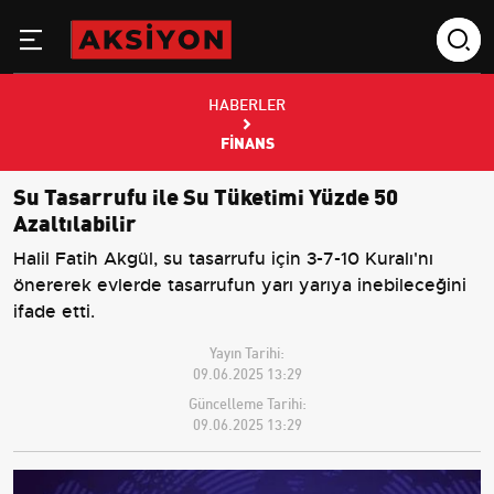
HABERLER
FINANS
Su Tasarrufu ile Su Tüketimi Yüzde 50
Azaltılabilir
Halil Fatih Akgül, su tasarrufu için 3-7-10 Kuralı'nı
önererek evlerde tasarrufun yarı yarıya inebileceğini
ifade etti.
Yayın Tarihi:
09.06.2025 13:29
Güncelleme Tarihi:
09.06.2025 13:29