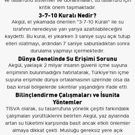
ve tasarruflu sistemler ile donanmaları, su tasarrufu için
kritik önem taşımaktadır.
3-7-10 Kuralı Nedir?
Akgül, el yıkamada önerilen "3-7-10 Kuralı" ile su
israfının neredeyse yarı yarıya azaltılabileceğini
kaydetti. Bu kural, el yıkarken 3 saniye suyu açık tutup
elleri ıslatmayı, ardından 7 saniye sabunladıktan sonra
durulama yapmayı içermektedir.
Dünya Genelinde Su Erişimi Sorunu
Akgül, yaklaşık 2 milyar insanın güvenli içme suyuna
erişiminin bulunmadığını hatırlatarak, Türkiye'nin içme
suyuna erişimde dünya ortalamasının üzerinde olsa da
bazı kırsal bölgelerde sıkıntılar yaşandığını ifade etti.
Bilinçlendirme Çalışmaları ve İsunita
Yöntemler
TİSVA olarak, su tasarrufuna yönelik çeşitli farkındalık
çalışmaları yürüttüklerini belirten Akgül, yaz aylarında
artan su tüketimi karşısında basit ancak etkili önlemler
almaya dikkat çekti. Musluğu gereksiz yere açık