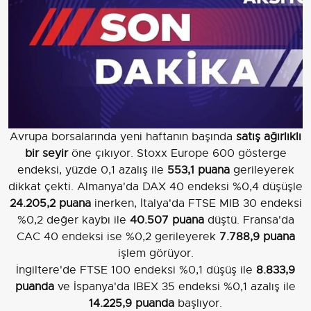
Avrupa borsalarında yeni haftanın başında
satış ağırlıklı
bir seyir
öne çıkıyor. Stoxx Europe 600 gösterge
endeksi, yüzde 0,1 azalış ile
553,1 puana
gerileyerek
dikkat çekti. Almanya'da DAX 40 endeksi %0,4 düşüşle
24.205,2 puana
inerken, İtalya'da FTSE MIB 30 endeksi
%0,2 değer kaybı ile
40.507 puana
düştü. Fransa'da
CAC 40 endeksi ise %0,2 gerileyerek
7.788,9 puana
işlem görüyor.
İngiltere'de FTSE 100 endeksi %0,1 düşüş ile
8.833,9
puanda
ve İspanya'da IBEX 35 endeksi %0,1 azalış ile
14.225,9 puanda
başlıyor.