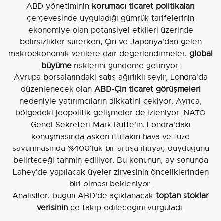
ABD yönetiminin
korumacı ticaret politikaları
çerçevesinde uyguladığı gümrük tarifelerinin
ekonomiye olan potansiyel etkileri üzerinde
belirsizlikler sürerken, Çin ve Japonya'dan gelen
makroekonomik verilere dair değerlendirmeler,
global
büyüme
risklerini gündeme getiriyor.
Avrupa borsalarındaki satış ağırlıklı seyir, Londra'da
düzenlenecek olan
ABD-Çin ticaret görüşmeleri
nedeniyle yatırımcıların dikkatini çekiyor. Ayrıca,
bölgedeki jeopolitik gelişmeler de izleniyor. NATO
Genel Sekreteri Mark Rutte'in, Londra'daki
konuşmasında askeri ittifakın hava ve füze
savunmasında %400'lük bir artışa ihtiyaç duyduğunu
belirteceği tahmin ediliyor. Bu konunun, ay sonunda
Lahey'de yapılacak üyeler zirvesinin önceliklerinden
biri olması bekleniyor.
Analistler, bugün ABD'de açıklanacak
toptan stoklar
verisinin
de takip edileceğini vurguladı.