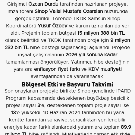
Girişimci
Özcan Durdu
tarafından hazırlanan projeye,
imza töreni
Sinop Valisi Mustafa Özarslan
huzurunda
gerçekleştirildi. Törende TKDK Samsun Sinop
Koordinatörü
Yusuf Özbey
ve kurum uzmanları da yer
aldı. Projenin toplam bütçesi
15 milyon 388 bin TL
olarak belirtildi ve TKDK tarafından proje için
9 milyon
232 bin TL
hibe desteği sağlanacağı açıklandı. Projede
inşaat çalışmalarının
2026 yılı sonuna kadar
tamamlanması öngörülüyor. Yatırımcı, hibe desteğinin
yanı sıra
enflasyon fiyat farkı
ve
KDV muafiyeti
avantajlarından da yararlanacak.
Bölgesel Etki ve Başvuru Takvimi
Son onaylanan projeyle birlikte Sinop genelinde IPARD
Programı kapsamında desteklenen büyükbaş besicilik
projesi sayısı
3
'e, desteklenen toplam proje sayısı ise
13
'e yükseldi. 10 Haziran 2024 tarihinden bu yana
kentte tarımdan sanayiye, seracılıktan yenilenebilir
enerjiye kadar farklı alanlardaki yatırımlara toplam
89,9
milyon TL
hibe sağlandı. Muafiyetlerin çarpan etkisiyle