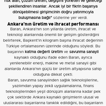
risk alan, çözüm üreten, değişimi yöneten ve geleceği
şekillendiren insanlar. Ancak iyi bir fikrin başarıya
dönüşebilmesi girişimcinin doğru yatırımcıyla
buluşmasına bağlı"
sözlerine yer verdi.
Ankara'nın üretim ve ihracat performansı
Baran, Ankara'nın son yıllarda üretim, ihracat ve
teknoloji alanlarında önemli bir gelişim gösterdiğini
belirterek, Başkent'in kilogram başına ihracat değerinin
Türkiye ortalamasının üzerinde olduğunu söyledi. Bu
başarının
katma değerli üretim
ve
savunma sanayii
kaynaklı olduğunu ifade eden Baran, ayrıca
yenilenebilir enerji, makine ve metal sanayii gibi
alanlarda Ankara'nın güçlü bir üretim altyapısına sahip
olduğuna dikkat çekti.
Baran, savunma sanayiinden sağlık teknolojilerine,
yazılımdan yapay zekâ uygulamalarına, finans
teknolojilerinden yeşil dönüşüm alanlarına kadar pek
çok sektörde Ankara kaynaklı girişimlerin ulusal ve
uluslararası başarılarına tanıklık edildiğini, bu başarıların