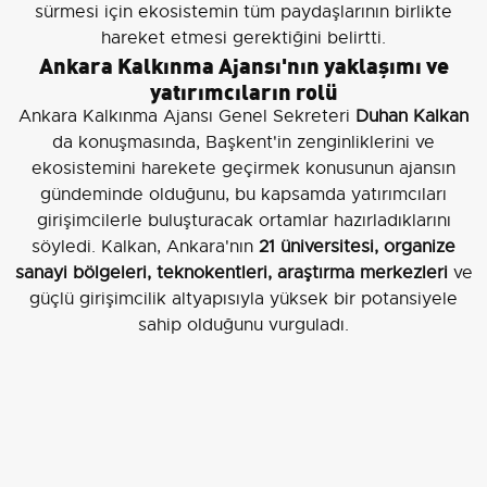
sürmesi için ekosistemin tüm paydaşlarının birlikte
hareket etmesi gerektiğini belirtti.
Ankara Kalkınma Ajansı'nın yaklaşımı ve
yatırımcıların rolü
Ankara Kalkınma Ajansı Genel Sekreteri
Duhan Kalkan
da konuşmasında, Başkent'in zenginliklerini ve
ekosistemini harekete geçirmek konusunun ajansın
gündeminde olduğunu, bu kapsamda yatırımcıları
girişimcilerle buluşturacak ortamlar hazırladıklarını
söyledi. Kalkan, Ankara'nın
21 üniversitesi, organize
sanayi bölgeleri, teknokentleri, araştırma merkezleri
ve
güçlü girişimcilik altyapısıyla yüksek bir potansiyele
sahip olduğunu vurguladı.
Kalkan, yatırımcıların girişimcilik ekosisteminin
gelişiminde en az girişimciler kadar önemli bir rol
üstlendiğini belirterek, "Sürekli girişimcilere ve start-
up’lara odaklanmak yerine yatırımcıyı da bu işin
içerisine nasıl çekebiliriz" sorusuna yönelik çalışmalar
yürüttüklerini aktardı.