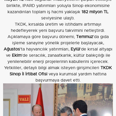
birlikte, IPARD yatırımları yoluyla Sinop ekonomisine
kazandırılan toplam iş hacmi yaklaşık
182 milyon TL
seviyesine ulaştı.
TKDK, kırsalda üretim ve istihdamı artırmayı
hedefleyerek yeni başvuru takvimini netleştirdi.
Açıklamaya göre başvuru dönemi;
Temmuz
'da gıda
işleme sanayine yönelik projelerle başlayacak,
Ağustos
'ta hayvancılık yatırımları,
Eylül
'de kırsal altyapı
ve
Ekim
'de seracılık, zanaatkarlık, kültür balıkçılığı ile
yenilenebilir enerji projelerinin kabullerini içerecek.
Yetkililer, detaylı bilgi almak isteyen girişimcileri
TKDK
Sinop İl İrtibat Ofisi
veya kurumsal yardım hattına
başvurmaya davet etti.