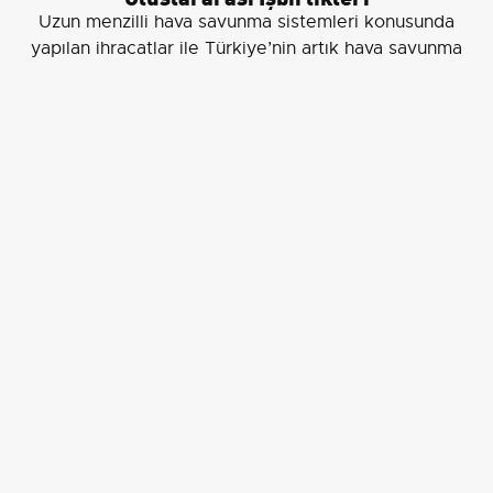
Uzun menzilli hava savunma sistemleri konusunda
yapılan ihracatlar ile Türkiye’nin artık hava savunma
sistemi ihraç eden bir ülke konumuna geldiğini
vurgulayan Görgün, “ASELSAN, yurt dışına ihraç etmek
üzere çok önemli projelere imza attı.” dedi.
Önemli Ziyaretler ve Bakış Açısı
Görgün, Türkiye'nin potansiyelini NATO ortaklarına
daha iyi anlatmak amacıyla önemli bir ziyaret
gerçekleştireceklerini belirtti. “Bu seyahat, Türkiye'nin
savunma sanayisindeki gelişimi uluslararası alanda
tanıtmak için büyük bir fırsat.” ifadelerini kullandı.