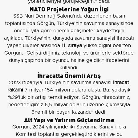
yöneticileriyle görüşeceğim.” dedi.
NATO Projelerine Yoğun İlgi
SSB Nuri Demirağ Salonu'nda düzenlenen basın
toplantısında Görgün, Türkiye'nin savunma sanayisinde
önceki yıla göre önemli gelişmeler kaydettiğini
açıkladı. Türkiye'nin, dünyada savunma sanayisi ihracatı
yapan ülkeler arasında
11. sıraya
yükseldiğini belirten
Görgün, “Geliştirdiğimiz teknoloji ve ürünlerle sektörde
dünya çapında bir oyuncu haline geldik.” ifadelerini
kullandı.
İhracatta Önemli Artış
2023 itibarıyla Türkiye’nin savunma sanayisi
ihracat
rakamı
7 milyar 154 milyon dolara ulaştı. Bu, yaklaşık
%29’luk bir artışı temsil ediyor. Görgün, “İhracatımız,
hedeflediğimiz 6,5 milyar doların üzerine çıkmasıyla
önemli bir başarı kazandı.” dedi.
Alt Yapı ve Yatırım Güçlendirme
Görgün, 2024 yılı içinde iki Savunma Sanayii İcra
Komitesi toplantısı gerçekleştirdiklerini ve bu