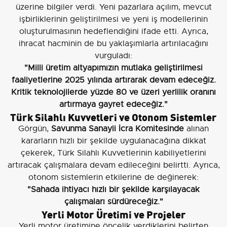
üzerine bilgiler verdi. Yeni pazarlara açılım, mevcut
işbirliklerinin geliştirilmesi ve yeni iş modellerinin
oluşturulmasının hedeflendiğini ifade etti. Ayrıca,
ihracat hacminin de bu yaklaşımlarla artırılacağını
vurguladı:
"Milli üretim altyapımızın mutlaka geliştirilmesi
faaliyetlerine 2025 yılında artırarak devam edeceğiz.
Kritik teknolojilerde yüzde 80 ve üzeri yerlilik oranını
artırmaya gayret edeceğiz."
Türk Silahlı Kuvvetleri ve Otonom Sistemler
Görgün,
Savunma Sanayii İcra Komitesinde
alınan
kararların hızlı bir şekilde uygulanacağına dikkat
çekerek, Türk Silahlı Kuvvetlerinin kabiliyetlerini
artıracak çalışmalara devam edileceğini belirtti. Ayrıca,
otonom sistemlerin etkilerine de değinerek:
"Sahada ihtiyacı hızlı bir şekilde karşılayacak
çalışmaları sürdüreceğiz."
Yerli Motor Üretimi ve Projeler
Yerli motor üretimine öncelik verdiklerini belirten