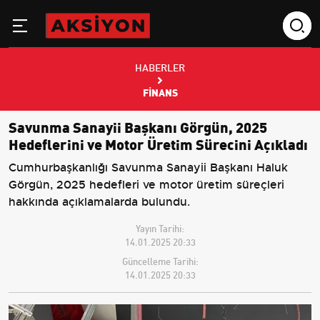
HABERLER
FINANS
Savunma Sanayii Başkanı Görgün, 2025
Hedeflerini ve Motor Üretim Sürecini Açıkladı
Cumhurbaşkanlığı Savunma Sanayii Başkanı Haluk
Görgün, 2025 hedefleri ve motor üretim süreçleri
hakkında açıklamalarda bulundu.
Yayın Tarihi:
14.01.2025 20:33
Güncelleme Tarihi:
14.01.2025 20:33