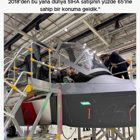
2018'den bu yana dünya SİHA satışının yüzde 65'ine
sahip bir konuma geldik."