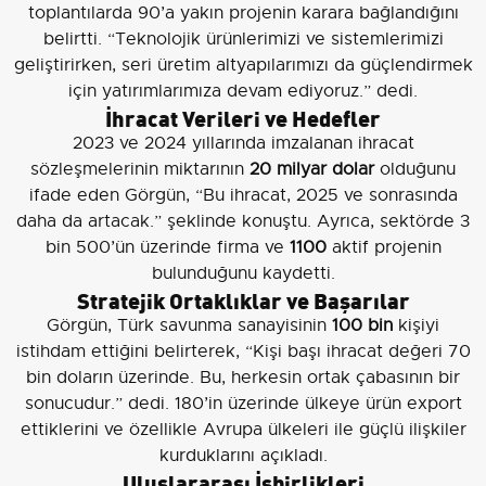
toplantılarda 90’a yakın projenin karara bağlandığını
belirtti. “Teknolojik ürünlerimizi ve sistemlerimizi
geliştirirken, seri üretim altyapılarımızı da güçlendirmek
için yatırımlarımıza devam ediyoruz.” dedi.
İhracat Verileri ve Hedefler
2023 ve 2024 yıllarında imzalanan ihracat
sözleşmelerinin miktarının
20 milyar dolar
olduğunu
ifade eden Görgün, “Bu ihracat, 2025 ve sonrasında
daha da artacak.” şeklinde konuştu. Ayrıca, sektörde 3
bin 500’ün üzerinde firma ve
1100
aktif projenin
bulunduğunu kaydetti.
Stratejik Ortaklıklar ve Başarılar
Görgün, Türk savunma sanayisinin
100 bin
kişiyi
istihdam ettiğini belirterek, “Kişi başı ihracat değeri 70
bin doların üzerinde. Bu, herkesin ortak çabasının bir
sonucudur.” dedi. 180’in üzerinde ülkeye ürün export
ettiklerini ve özellikle Avrupa ülkeleri ile güçlü ilişkiler
kurduklarını açıkladı.
Uluslararası İşbirlikleri