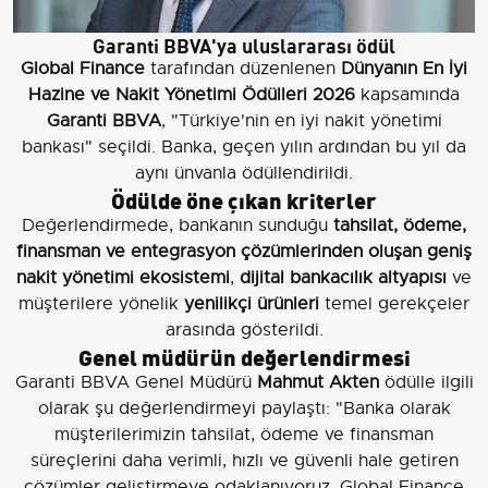
Garanti BBVA'ya uluslararası ödül
Global Finance
tarafından düzenlenen
Dünyanın En İyi
Hazine ve Nakit Yönetimi Ödülleri 2026
kapsamında
Garanti BBVA
, "Türkiye'nin en iyi nakit yönetimi
bankası" seçildi. Banka, geçen yılın ardından bu yıl da
aynı ünvanla ödüllendirildi.
Ödülde öne çıkan kriterler
Değerlendirmede, bankanın sunduğu
tahsilat, ödeme,
finansman ve entegrasyon çözümlerinden oluşan geniş
nakit yönetimi ekosistemi
,
dijital bankacılık altyapısı
ve
müşterilere yönelik
yenilikçi ürünleri
temel gerekçeler
arasında gösterildi.
Genel müdürün değerlendirmesi
Garanti BBVA Genel Müdürü
Mahmut Akten
ödülle ilgili
olarak şu değerlendirmeyi paylaştı: "Banka olarak
müşterilerimizin tahsilat, ödeme ve finansman
süreçlerini daha verimli, hızlı ve güvenli hale getiren
çözümler geliştirmeye odaklanıyoruz. Global Finance