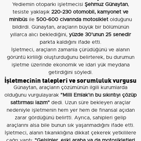
Yediemin otoparkı işletmecisi
Şehmuz Günaytan
,
tesiste yaklaşık
220-230 otomobil, kamyonet ve
minibüs
ile
500-600 civarında motosiklet
olduğunu
bildirdi. Günaytan, araçların büyük bir bölümünün
yıllarca alıcı beklediğini,
yüzde 30’unun 25 senedir
parkta kaldığını ifade etti.
İşletmeci, araçların zamanla çürüdüğünü ve alanın
görüntü kirliliği oluşturduğunu belirterek, bu durumun
işletme üzerinde ekonomik ve idari yük meydana
getirdiğini söyledi.
İşletmecinin talepleri ve sorumluluk vurgusu
Günaytan, araçların çözümünün ilgili kurumlarda
olduğunu vurgulayarak
"Milli Emlak’ın bu sıkıntıyı çözüp
sattırması lazım"
dedi. Uzun süre bekleyen araçlar
nedeniyle işletmenin hem yer hem de finansal açıdan
zarar gördüğünü belirtti. Ayrıca, sahipleri gelip
araçlarını alsa bile bunun sık yaşanmadığını ifade etti.
İşletmeci, alanın tıkanıklığına dikkat çekerek yetkililere
çağrı yaptı:
"Gelsinler, eski araba ya da motosikletleri