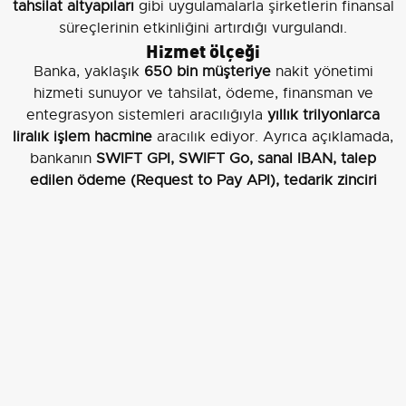
tahsilat altyapıları
gibi uygulamalarla şirketlerin finansal
süreçlerinin etkinliğini artırdığı vurgulandı.
Hizmet ölçeği
Banka, yaklaşık
650 bin müşteriye
nakit yönetimi
hizmeti sunuyor ve tahsilat, ödeme, finansman ve
entegrasyon sistemleri aracılığıyla
yıllık trilyonlarca
liralık işlem hacmine
aracılık ediyor. Ayrıca açıklamada,
bankanın
SWIFT GPI, SWIFT Go, sanal IBAN, talep
edilen ödeme (Request to Pay API), tedarik zinciri
finansmanı ve dijital başvuru çözümleri
gibi birçok
yenilikçi uygulamayı Türkiye'de ilk hayata geçiren
kurumlar arasında bulunduğu belirtildi.