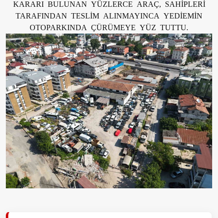
KARARI BULUNAN YÜZLERCE ARAÇ, SAHİPLERİ
TARAFINDAN TESLİM ALINMAYINCA YEDİEMİN
OTOPARKINDA ÇÜRÜMEYE YÜZ TUTTU.