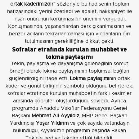
ortak kaderimizdir"
sözleriyle bu hadisenin toplum
hafızasındaki yerini özetledi ve adalet, hakkaniyet ile
insan onurunun korunmasının önemini vurguladı.
Konuşmasında, yaşananlardan ders çıkarılmasının ve
benzer acıların tekrarlanmaması için vicdanların diri
tutulmasının gerekliliğine dikkat çekti.
Sofralar etrafında kurulan muhabbet ve
lokma paylaşımı
Tekin, paylaşma ve dayanışma geleneğinin somut
örneği olarak lokma paylaşımının toplumsal bağları
güçlendirdiğini ifade etti.
Lokma paylaşımı
nın ortak
kader ve gönül birliğinin sembolü olduğunu belirterek,
sofralar etrafında kurulan muhabbetin farklı kesimler
arasında köprüler oluşturduğunu söyledi. Ayrıca
programda Anadolu Vakıflar Federasyonu Genel
Başkanı
Mehmet Ali Ayyıldız
, MHP Genel Başkan
Yardımcısı
Yaşar Yıldırım
ve çok sayıda vatandaşın
bulunduğu; Ayyıldız'ın programın başında Bakan
Tekin'e hediye takdim ettiği bildirildi.