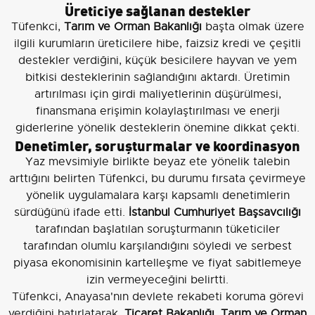
Üreticiye sağlanan destekler
Tüfenkci,
Tarım ve Orman Bakanlığı
başta olmak üzere
ilgili kurumların üreticilere hibe, faizsiz kredi ve çeşitli
destekler verdiğini, küçük besicilere hayvan ve yem
bitkisi desteklerinin sağlandığını aktardı. Üretimin
artırılması için girdi maliyetlerinin düşürülmesi,
finansmana erişimin kolaylaştırılması ve enerji
giderlerine yönelik desteklerin önemine dikkat çekti.
Denetimler, soruşturmalar ve koordinasyon
Yaz mevsimiyle birlikte beyaz ete yönelik talebin
arttığını belirten Tüfenkci, bu durumu fırsata çevirmeye
yönelik uygulamalara karşı kapsamlı denetimlerin
sürdüğünü ifade etti.
İstanbul Cumhuriyet Başsavcılığı
tarafından başlatılan soruşturmanın tüketiciler
tarafından olumlu karşılandığını söyledi ve serbest
piyasa ekonomisinin kartelleşme ve fiyat sabitlemeye
izin vermeyeceğini belirtti.
Tüfenkci, Anayasa'nın devlete rekabeti koruma görevi
verdiğini hatırlatarak,
Ticaret Bakanlığı, Tarım ve Orman