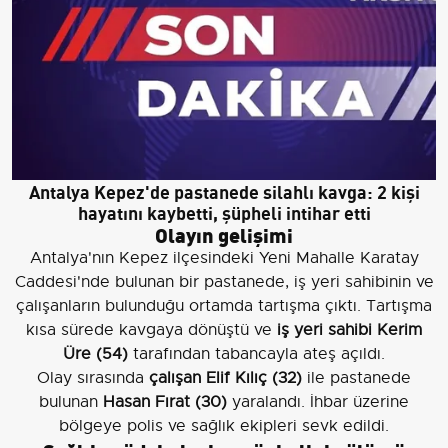
Antalya Kepez'de pastanede silahlı kavga: 2 kişi
hayatını kaybetti, şüpheli intihar etti
Olayın gelişimi
Antalya'nın Kepez ilçesindeki Yeni Mahalle Karatay
Caddesi'nde bulunan bir pastanede, iş yeri sahibinin ve
çalışanların bulunduğu ortamda tartışma çıktı. Tartışma
kısa sürede kavgaya dönüştü ve
iş yeri sahibi Kerim
Üre (54)
tarafından tabancayla ateş açıldı.
Olay sırasında
çalışan Elif Kılıç (32)
ile pastanede
bulunan
Hasan Fırat (30)
yaralandı. İhbar üzerine
bölgeye polis ve sağlık ekipleri sevk edildi.