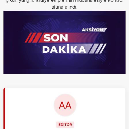
çıkan yangın, itfaiye ekiplerinin müdahalesiyle kontrol
altına alındı.
EDİTÖR