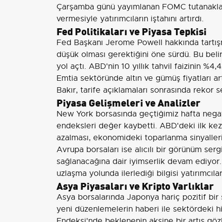
Çarşamba günü yayımlanan FOMC tutanakları, F
vermesiyle yatırımcıların iştahını artırdı.
Fed Politikaları ve Piyasa Tepkisi
Fed Başkanı Jerome Powell hakkında tartışm
düşük olması gerektiğini öne sürdü. Bu belirsi
yol açtı. ABD'nin 10 yıllık tahvil faizinin %4
Emtia sektöründe altın ve gümüş fiyatları art
Bakır, tarife açıklamaları sonrasında rekor s
Piyasa Gelişmeleri ve Analizler
New York borsasında geçtiğimiz hafta negat
endeksleri değer kaybetti. ABD'deki ilk kez 
azalması, ekonomideki toparlanma sinyalleri
Avrupa borsaları ise alıcılı bir görünüm ser
sağlanacağına dair iyimserlik devam ediyor
uzlaşma yolunda ilerlediği bilgisi yatırımcılar
Asya Piyasaları ve Kripto Varlıklar
Asya borsalarında Japonya hariç pozitif bir s
yeni düzenlemelerin haberi ile sektördeki hi
Endeksi'nde beklenenin aksine bir artış göz