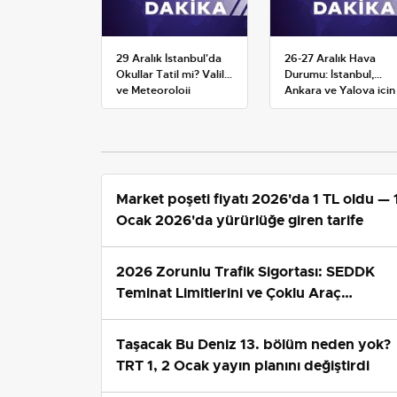
29 Aralık İstanbul'da
26-27 Aralık Hava
Okullar Tatil mi? Valilik
Durumu: İstanbul,
ve Meteoroloji
Ankara ve Yalova için
Açıklamaları
Kar Tahminleri
Market poşeti fiyatı 2026'da 1 TL oldu — 
Ocak 2026'da yürürlüğe giren tarife
2026 Zorunlu Trafik Sigortası: SEDDK
Teminat Limitlerini ve Çoklu Araç
Tarifesini Yeniden Belirledi
Taşacak Bu Deniz 13. bölüm neden yok?
TRT 1, 2 Ocak yayın planını değiştirdi