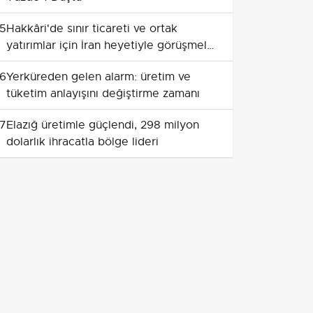
5
Hakkâri'de sınır ticareti ve ortak
yatırımlar için İran heyetiyle görüşmeler
yapıldı
6
Yerküreden gelen alarm: üretim ve
tüketim anlayışını değiştirme zamanı
7
Elazığ üretimle güçlendi, 298 milyon
dolarlık ihracatla bölge lideri