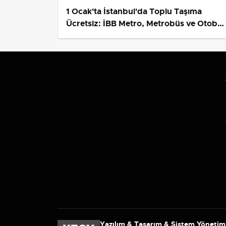
1 Ocak'ta İstanbul'da Toplu Taşıma
Ücretsiz: İBB Metro, Metrobüs ve Otobü
Ek Seferlerini Açıkladı
Yazılım & Tasarım & Sistem Yönetim