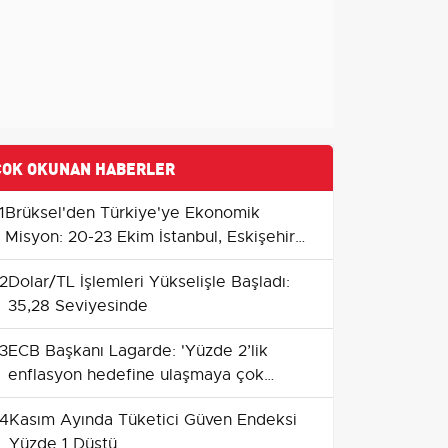
ÇOK OKUNAN HABERLER
1
Brüksel'den Türkiye'ye Ekonomik
Misyon: 20-23 Ekim İstanbul, Eskişehir
ve Emirdağ
2
Dolar/TL İşlemleri Yükselişle Başladı:
35,28 Seviyesinde
3
ECB Başkanı Lagarde: 'Yüzde 2’lik
enflasyon hedefine ulaşmaya çok
yakınız'
4
Kasım Ayında Tüketici Güven Endeksi
Yüzde 1 Düştü