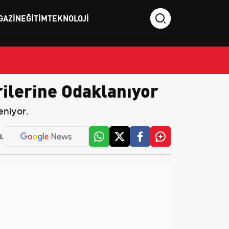
GAZIN
EĞITIM
TEKNOLOJI
rilerine Odaklanıyor
eniyor.
L