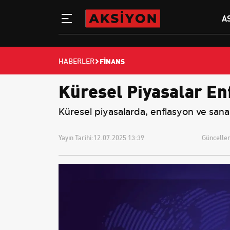
A
FINANS
HABERLER
Küresel Piyasalar En
Küresel piyasalarda, enflasyon ve sanay
Yayın Tarihi:
12.07.2025 13:39
Güncellem