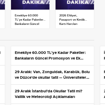
Emekliye 60.000
2026 Ehliyet,
TL'ye Kadar Paketler:
Pasaport ve Kimlik
Bankaların Güncel
Kartı Harçları
Promosyon ve Ek
Resmileşti: Yeni
Avantajları
Tarifeler ve Geçerlilik
Tarihi
1
Emekliye 60.000 TL'ye Kadar Paketler:
Bankaların Güncel Promosyon ve Ek
Avantajları
29 Aralık: Van, Zonguldak, Karabük, Bolu
ve Düzce'de okullar tatil — Üniversiteler
ne durumda?
29 Aralık İstanbul'da Okullar Tatil mi?
Valilik ve Meteoroloji Açıklamaları