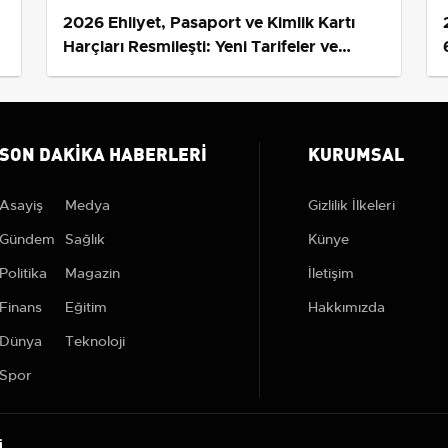
2026 Ehliyet, Pasaport ve Kimlik Kartı
s
Harçları Resmileşti: Yeni Tarifeler ve
Geçerlilik Tarihi
SON DAKIKA HABERLERI
KURUMSAL
Asayiş
Medya
Gizlilik İlkeleri
Gündem
Sağlık
Künye
Politika
Magazin
İletişim
Finans
Eğitim
Hakkımızda
Dünya
Teknoloji
Spor
i