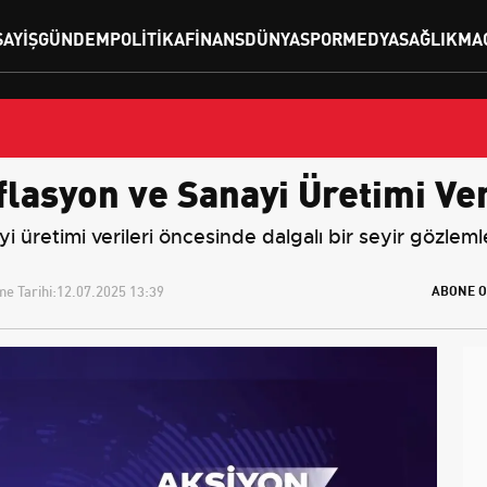
SAYIŞ
GÜNDEM
POLITIKA
FINANS
DÜNYA
SPOR
MEDYA
SAĞLIK
MA
flasyon ve Sanayi Üretimi Ve
i üretimi verileri öncesinde dalgalı bir seyir gözleml
e Tarihi:
12.07.2025 13:39
ABONE O