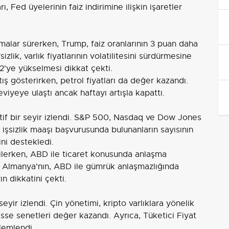
ed üyelerinin faiz indirimine ilişkin işaretler
alar sürerken, Trump, faiz oranlarının 3 puan daha
zlik, varlık fiyatlarının volatilitesini sürdürmesine
,42'ye yükselmesi dikkat çekti.
ış gösterirken, petrol fiyatları da değer kazandı.
eviyeye ulaştı ancak haftayı artışla kapattı.
if bir seyir izlendi. S&P 500, Nasdaq ve Dow Jones
işsizlik maaşı başvurusunda bulunanların sayısının
ni destekledi.
gilerken, ABD ile ticaret konusunda anlaşma
. Almanya'nın, ABD ile gümrük anlaşmazlığında
ın dikkatini çekti.
eyir izlendi. Çin yönetimi, kripto varlıklara yönelik
sse senetleri değer kazandı. Ayrıca, Tüketici Fiyat
lemlendi.