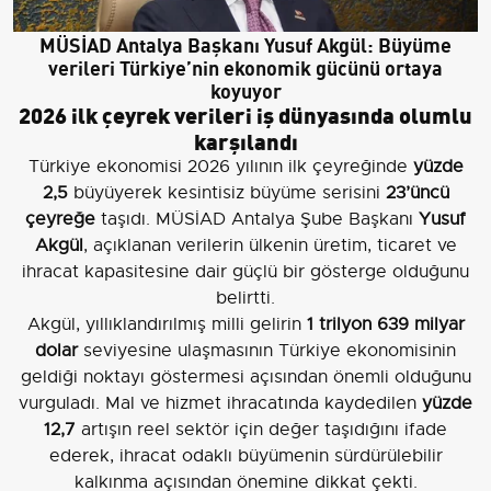
MÜSİAD Antalya Başkanı Yusuf Akgül: Büyüme
verileri Türkiye’nin ekonomik gücünü ortaya
koyuyor
2026 ilk çeyrek verileri iş dünyasında olumlu
karşılandı
Türkiye ekonomisi 2026 yılının ilk çeyreğinde
yüzde
2,5
büyüyerek kesintisiz büyüme serisini
23’üncü
çeyreğe
taşıdı. MÜSİAD Antalya Şube Başkanı
Yusuf
Akgül
, açıklanan verilerin ülkenin üretim, ticaret ve
ihracat kapasitesine dair güçlü bir gösterge olduğunu
belirtti.
Akgül, yıllıklandırılmış milli gelirin
1 trilyon 639 milyar
dolar
seviyesine ulaşmasının Türkiye ekonomisinin
geldiği noktayı göstermesi açısından önemli olduğunu
vurguladı. Mal ve hizmet ihracatında kaydedilen
yüzde
12,7
artışın reel sektör için değer taşıdığını ifade
ederek, ihracat odaklı büyümenin sürdürülebilir
kalkınma açısından önemine dikkat çekti.