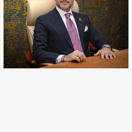
MÜSİAD ANTALYA BAŞKANI YUSUF AKGÜL