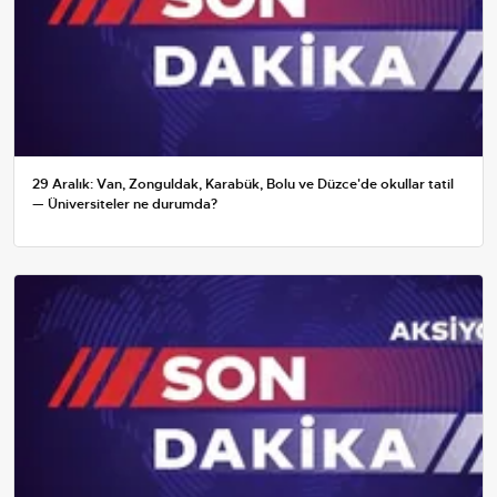
29 Aralık: Van, Zonguldak, Karabük, Bolu ve Düzce'de okullar tatil
— Üniversiteler ne durumda?