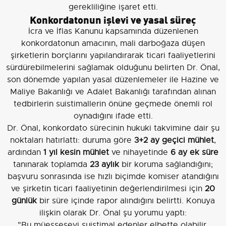
gerekliliğine işaret etti.
Konkordatonun işlevi ve yasal süreç
İcra ve İflas Kanunu kapsamında düzenlenen
konkordatonun amacının, mali darboğaza düşen
şirketlerin borçlarını yapılandırarak ticari faaliyetlerini
sürdürebilmelerini sağlamak olduğunu belirten Dr. Önal,
son dönemde yapılan yasal düzenlemeler ile Hazine ve
Maliye Bakanlığı ve Adalet Bakanlığı tarafından alınan
tedbirlerin suistimallerin önüne geçmede önemli rol
oynadığını ifade etti.
Dr. Önal, konkordato sürecinin hukuki takvimine dair şu
noktaları hatırlattı: duruma göre
3+2 ay geçici mühlet
,
ardından
1 yıl kesin mühlet
ve nihayetinde
6 ay ek süre
tanınarak toplamda
23 aylık
bir koruma sağlandığını;
başvuru sonrasında ise hızlı biçimde komiser atandığını
ve şirketin ticari faaliyetinin değerlendirilmesi için
20
günlük
bir süre içinde rapor alındığını belirtti. Konuya
ilişkin olarak Dr. Önal şu yorumu yaptı:
"Bu müesseseyi suistimal edenler elbette olabilir.