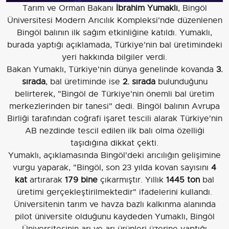
Tarım ve Orman Bakanı
İbrahim Yumaklı
, Bingöl
Üniversitesi Modern Arıcılık Kompleksi'nde düzenlenen
Bingöl balının ilk sağım etkinliğine katıldı. Yumaklı,
burada yaptığı açıklamada, Türkiye'nin bal üretimindeki
yeri hakkında bilgiler verdi.
Bakan Yumaklı, Türkiye'nin dünya genelinde kovanda
3.
sırada
, bal üretiminde ise
2. sırada
bulunduğunu
belirterek, "Bingöl de Türkiye'nin önemli bal üretim
merkezlerinden bir tanesi" dedi. Bingöl balının Avrupa
Birliği tarafından coğrafi işaret tescili alarak Türkiye'nin
AB nezdinde tescil edilen ilk balı olma özelliği
taşıdığına dikkat çekti.
Yumaklı, açıklamasında Bingöl'deki arıcılığın gelişimine
vurgu yaparak, "Bingöl, son 23 yılda kovan sayısını
4
kat
artırarak
179 bine
çıkarmıştır. Yıllık
1445 ton
bal
üretimi gerçekleştirilmektedir" ifadelerini kullandı.
Üniversitenin tarım ve havza bazlı kalkınma alanında
pilot üniversite olduğunu kaydeden Yumaklı, Bingöl
Üniversitesinin arı ve arı ürünleri üzerine yaptığı