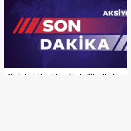
1 Ocak'ta İstanbul'da Toplu Taşıma Ücretsiz: İBB Metro, Metrobüs
ve Otobüs Ek Seferlerini Açıkladı