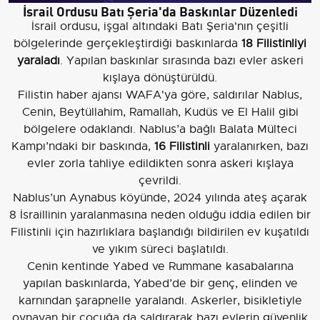
İsrail Ordusu Batı Şeria'da Baskınlar Düzenledi
İsrail ordusu, işgal altındaki Batı Şeria'nın çeşitli
bölgelerinde gerçekleştirdiği baskınlarda
18 Filistinliyi
yaraladı
. Yapılan baskınlar sırasında bazı evler askeri
kışlaya dönüştürüldü.
Filistin haber ajansı WAFA'ya göre, saldırılar Nablus,
Cenin, Beytüllahim, Ramallah, Kudüs ve El Halil gibi
bölgelere odaklandı. Nablus’a bağlı Balata Mülteci
Kampı’ndaki bir baskında,
16 Filistinli
yaralanırken, bazı
evler zorla tahliye edildikten sonra askeri kışlaya
çevrildi.
Nablus’un Aynabus köyünde, 2024 yılında ateş açarak
8 İsraillinin yaralanmasına neden olduğu iddia edilen bir
Filistinli için hazırlıklara başlandığı bildirilen ev kuşatıldı
ve yıkım süreci başlatıldı.
Cenin kentinde Yabed ve Rummane kasabalarına
yapılan baskınlarda, Yabed’de bir genç, elinden ve
karnından şarapnelle yaralandı. Askerler, bisikletiyle
oynayan bir çocuğa da saldırarak bazı evlerin güvenlik