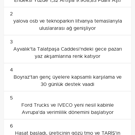
Endeksi Yüzde 1,32 Artışla 9.908,83 Puanı Aştı
2
yalova osb ve teknoparkın litvanya temaslarıyla
uluslararası ağ genişliyor
3
Ayvalık'ta Talatpaşa Caddesi'ndeki gece pazarı
yaz akşamlarına renk katıyor
4
Boyraz'tan genç üyelere kapsamlı karşılama ve
30 günlük destek vaadi
5
Ford Trucks ve IVECO yeni nesil kabinle
Avrupa'da verimlilik dönemini başlatıyor
6
Hasat başladı, üreticinin gözü tmo ve TARİŞ'in