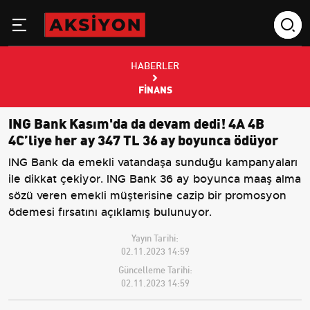
HABERLER
FINANS
ING Bank Kasım'da da devam dedi! 4A 4B
4C’liye her ay 347 TL 36 ay boyunca ödüyor
ING Bank da emekli vatandaşa sunduğu kampanyaları
ile dikkat çekiyor. ING Bank 36 ay boyunca maaş alma
sözü veren emekli müşterisine cazip bir promosyon
ödemesi fırsatını açıklamış bulunuyor.
Yayın Tarihi:
02.11.2023 14:59
Güncelleme Tarihi:
02.11.2023 14:59