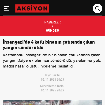
HABERLER
GÜNDEM
İhsangazi'de 4 katlı binanın çatısında çıkan
yangın söndürüldü
Kastamonu İhsangazi'de bir binanın çatı katında çıkan
yangın itfaiye ekiplerince söndürüldü; yaralanma yok,
maddi hasar oluştu, inceleme başlatıldı.
Yayın Tarihi:
06.11.2025 20:29
Güncelleme Tarihi:
06.11.2025 20:29