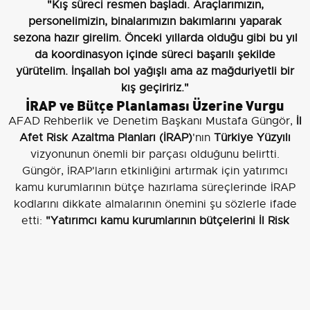
"Kış süreci resmen başladı. Araçlarımızın,
personelimizin, binalarımızın bakımlarını yaparak
sezona hazır girelim. Önceki yıllarda olduğu gibi bu yıl
da koordinasyon içinde süreci başarılı şekilde
yürütelim. İnşallah bol yağışlı ama az mağduriyetli bir
kış geçiririz."
İRAP ve Bütçe Planlaması Üzerine Vurgu
AFAD Rehberlik ve Denetim Başkanı Mustafa Güngör,
İl
Afet Risk Azaltma Planları (İRAP)
'nın
Türkiye Yüzyılı
vizyonunun önemli bir parçası olduğunu belirtti.
Güngör, İRAP'ların etkinliğini artırmak için yatırımcı
kamu kurumlarının bütçe hazırlama süreçlerinde İRAP
kodlarını dikkate almalarının önemini şu sözlerle ifade
etti:
"Yatırımcı kamu kurumlarının bütçelerini İl Risk
Azaltma Planları temelinde hazırlamaları büyük önem
taşıyor. Eğer bütçe oluşturma sürecinde İRAP kodları
dikkate alınırsa planların etkinliği artar"
.
Güngör, Muş'un risk profilini değerlendirerek ilin
1.
derece deprem, 2. derece taşkın ve 3. derece kütle