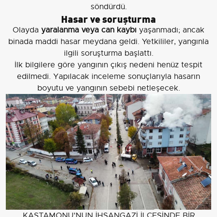
söndürdü.
Hasar ve soruşturma
Olayda
yaralanma veya can kaybı
yaşanmadı; ancak
binada maddi hasar meydana geldi. Yetkililer, yangınla
ilgili soruşturma başlattı.
İlk bilgilere göre yangının çıkış nedeni henüz tespit
edilmedi. Yapılacak inceleme sonuçlarıyla hasarın
boyutu ve yangının sebebi netleşecek.
KASTAMONU'NUN İHSANGAZİ İLÇESİNDE BİR