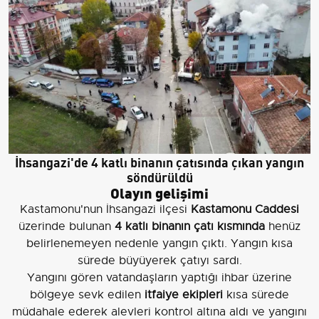
İhsangazi'de 4 katlı binanın çatısında çıkan yangın
söndürüldü
Olayın gelişimi
Kastamonu'nun İhsangazi ilçesi
Kastamonu Caddesi
üzerinde bulunan
4 katlı binanın çatı kısmında
henüz
belirlenemeyen nedenle yangın çıktı. Yangın kısa
sürede büyüyerek çatıyı sardı.
Yangını gören vatandaşların yaptığı ihbar üzerine
bölgeye sevk edilen
itfaiye ekipleri
kısa sürede
müdahale ederek alevleri kontrol altına aldı ve yangını