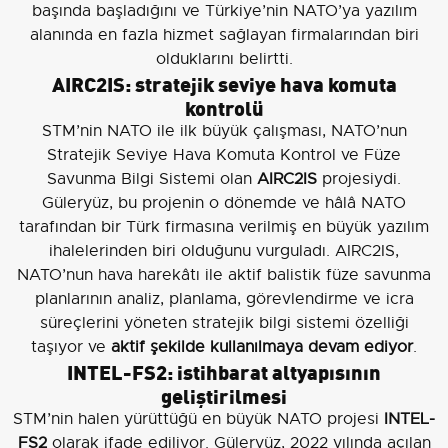
başında başladığını ve Türkiye’nin NATO’ya yazılım
alanında en fazla hizmet sağlayan firmalarından biri
olduklarını belirtti.
AIRC2IS: stratejik seviye hava komuta
kontrolü
STM’nin NATO ile ilk büyük çalışması, NATO’nun
Stratejik Seviye Hava Komuta Kontrol ve Füze
Savunma Bilgi Sistemi olan
AIRC2IS
projesiydi.
Güleryüz, bu projenin o dönemde ve hâlâ NATO
tarafından bir Türk firmasına verilmiş en büyük yazılım
ihalelerinden biri olduğunu vurguladı. AIRC2IS,
NATO’nun hava harekâtı ile aktif balistik füze savunma
planlarının analiz, planlama, görevlendirme ve icra
süreçlerini yöneten stratejik bilgi sistemi özelliği
taşıyor ve
aktif şekilde kullanılmaya devam ediyor
.
INTEL-FS2: istihbarat altyapısının
geliştirilmesi
STM’nin halen yürüttüğü en büyük NATO projesi
INTEL-
FS2
olarak ifade ediliyor. Güleryüz, 2022 yılında açılan