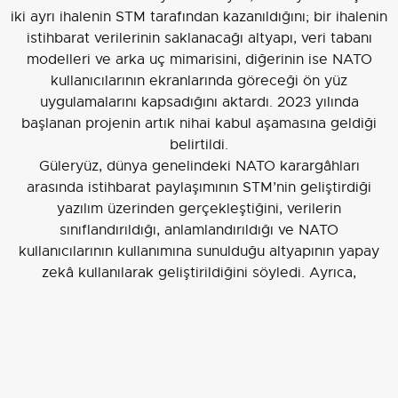
iki ayrı ihalenin STM tarafından kazanıldığını; bir ihalenin
istihbarat verilerinin saklanacağı altyapı, veri tabanı
modelleri ve arka uç mimarisini, diğerinin ise NATO
kullanıcılarının ekranlarında göreceği ön yüz
uygulamalarını kapsadığını aktardı. 2023 yılında
başlanan projenin artık nihai kabul aşamasına geldiği
belirtildi.
Güleryüz, dünya genelindeki NATO karargâhları
arasında istihbarat paylaşımının STM’nin geliştirdiği
yazılım üzerinden gerçekleştiğini, verilerin
sınıflandırıldığı, anlamlandırıldığı ve NATO
kullanıcılarının kullanımına sunulduğu altyapının yapay
zekâ kullanılarak geliştirildiğini söyledi. Ayrıca,
NATO’nun mevcut memnuniyeti doğrultusunda yeni bir
yazılım bileşeninin de ihalesiz olarak STM’ye
verilmesine karar verildiğini bildirdi.
INT-CORE: entegrasyon çekirdeği ve saha
kökeni