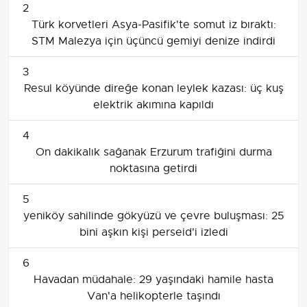
2
Türk korvetleri Asya-Pasifik'te somut iz bıraktı:
STM Malezya için üçüncü gemiyi denize indirdi
3
Resul köyünde direğe konan leylek kazası: üç kuş
elektrik akımına kapıldı
4
On dakikalık sağanak Erzurum trafiğini durma
noktasına getirdi
5
yeniköy sahilinde gökyüzü ve çevre buluşması: 25
bini aşkın kişi perseid'i izledi
6
Havadan müdahale: 29 yaşındaki hamile hasta
Van'a helikopterle taşındı