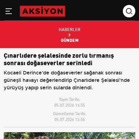
HABERLER
GÜNDEM
Çınarlıdere şelalesinde zorlu tırmanış
sonrası doğaseverler serinledi
Kocaeli Derince'de doğaseverler sağanak sonrası
güneşli havayı değerlendirip Çınarlıdere Şelalesi'nde
yürüyüş yapıp serin sularda dinlendi.
Yayın Tarihi:
05.07.2026 13:55
Güncelleme Tarihi:
05.07.2026 13:55