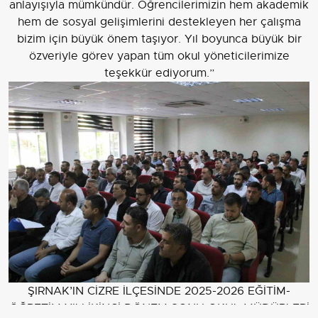
anlayışıyla mümkündür. Öğrencilerimizin hem akademik
hem de sosyal gelişimlerini destekleyen her çalışma
bizim için büyük önem taşıyor. Yıl boyunca büyük bir
özveriyle görev yapan tüm okul yöneticilerimize
teşekkür ediyorum.”
ŞIRNAK’IN CİZRE İLÇESİNDE 2025-2026 EĞİTİM-
ÖĞRETİM YILI İKİNCİ DÖNEM SONU OKUL MÜDÜRLERİ