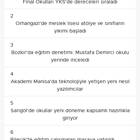
Final Okulları YKS'de dereceleri sıraladı
2
Orhangazi'de meslek lisesi atölye ve sınıfların
yıkımı başladı
3
Bozkır'da eğitim denetimi: Mustafa Demirci okulu
yerinde inceledi
4
Akademi Manisa'da teknolojiyle yetişen yeni nesil
yazılımcılar
5
Sarıgöl'de okullar yeni döneme kapsamlı hazırlıkla
giriyor
6
Bilecik'te eğitim çalışmaları masaya yatırıldı