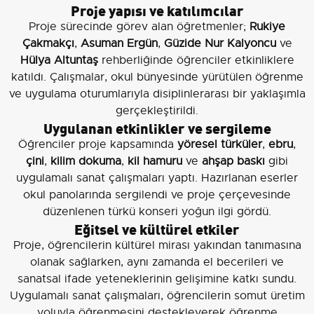
Proje yapısı ve katılımcılar
Proje sürecinde görev alan öğretmenler;
Rukiye
Çakmakçı
,
Asuman Ergün
,
Güzide Nur Kalyoncu
ve
Hülya Altuntaş
rehberliğinde öğrenciler etkinliklere
katıldı. Çalışmalar, okul bünyesinde yürütülen öğrenme
ve uygulama oturumlarıyla disiplinlerarası bir yaklaşımla
gerçekleştirildi.
Uygulanan etkinlikler ve sergileme
Öğrenciler proje kapsamında
yöresel türküler
,
ebru
,
çini
,
kilim dokuma
,
kil hamuru
ve
ahşap baskı
gibi
uygulamalı sanat çalışmaları yaptı. Hazırlanan eserler
okul panolarında sergilendi ve proje çerçevesinde
düzenlenen türkü konseri yoğun ilgi gördü.
Eğitsel ve kültürel etkiler
Proje, öğrencilerin kültürel mirası yakından tanımasına
olanak sağlarken, aynı zamanda el becerileri ve
sanatsal ifade yeteneklerinin gelişimine katkı sundu.
Uygulamalı sanat çalışmaları, öğrencilerin somut üretim
yoluyla öğrenmesini destekleyerek öğrenme