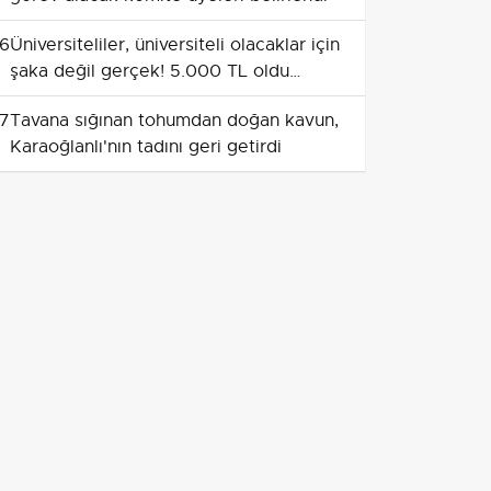
6
Üniversiteliler, üniversiteli olacaklar için
şaka değil gerçek! 5.000 TL oldu
herkesi zorlayacak
7
Tavana sığınan tohumdan doğan kavun,
Karaoğlanlı'nın tadını geri getirdi