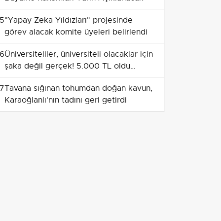
5
"Yapay Zeka Yıldızları" projesinde
görev alacak komite üyeleri belirlendi
6
Üniversiteliler, üniversiteli olacaklar için
şaka değil gerçek! 5.000 TL oldu
herkesi zorlayacak
7
Tavana sığınan tohumdan doğan kavun,
Karaoğlanlı'nın tadını geri getirdi