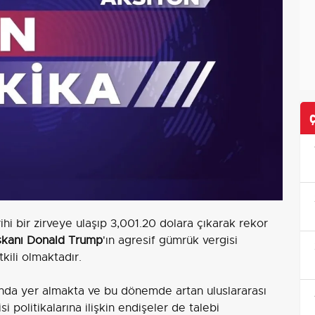
rihi bir zirveye ulaşıp 3,001.20 dolara çıkarak rekor
kanı Donald Trump
'ın agresif gümrük vergisi
etkili olmaktadır.
sında yer almakta ve bu dönemde artan uluslararası
i politikalarına ilişkin endişeler de talebi