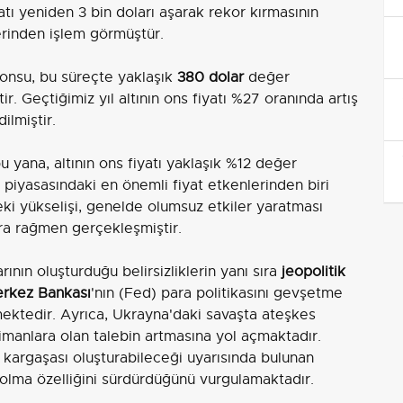
yatı yeniden 3 bin doları aşarak rekor kırmasının
erinden işlem görmüştür.
 onsu, bu süreçte yaklaşık
380 dolar
değer
. Geçtiğimiz yıl altının ons fiyatı %27 oranında artış
ilmiştir.
yana, altının ons fiyatı yaklaşık %12 değer
n piyasasındaki en önemli fiyat etkenlerinden biri
eki yükselişi, genelde olumsuz etkiler yaratması
ara rağmen gerçekleşmiştir.
rının oluşturduğu belirsizliklerin yanı sıra
jeopolitik
rkez Bankası
'nın (Fed) para politikasını gevşetme
 etmektedir. Ayrıca, Ukrayna'daki savaşta ateşkes
imanlara olan talebin artmasına yol açmaktadır.
sa kargaşası oluşturabileceği uyarısında bulunan
n olma özelliğini sürdürdüğünü vurgulamaktadır.