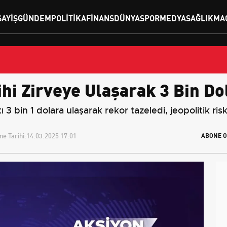
SAYIŞ
GÜNDEM
POLITIKA
FINANS
DÜNYA
SPOR
MEDYA
SAĞLIK
MA
ihi Zirveye Ulaşarak 3 Bin Do
ı 3 bin 1 dolara ulaşarak rekor tazeledi, jeopolitik riskl
e Tarihi:
14.03.2025 17:01
ABONE O