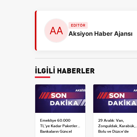
EDİTÖR
Aksiyon Haber Ajansı
İLGİLİ HABERLER
Emekliye 60.000
29 Aralık: Van,
TL'ye Kadar Paketler:
Zonguldak, Karabük,
Bankaların Güncel
Bolu ve Düzce'de
Promosyon ve Ek
okullar tatil —