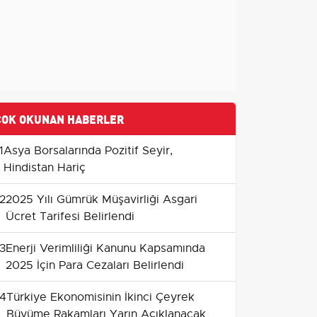
ÇOK OKUNAN HABERLER
1
Asya Borsalarında Pozitif Seyir,
Hindistan Hariç
2
2025 Yılı Gümrük Müşavirliği Asgari
Ücret Tarifesi Belirlendi
3
Enerji Verimliliği Kanunu Kapsamında
2025 İçin Para Cezaları Belirlendi
4
Türkiye Ekonomisinin İkinci Çeyrek
Büyüme Rakamları Yarın Açıklanacak