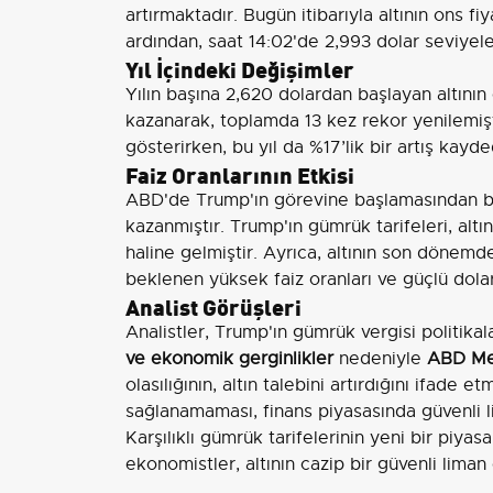
artırmaktadır. Bugün itibarıyla altının ons fi
ardından, saat 14:02'de 2,993 dolar seviyel
Yıl İçindeki Değişimler
Yılın başına 2,620 dolardan başlayan altının
kazanarak, toplamda 13 kez rekor yenilemiştir
gösterirken, bu yıl da %17’lik bir artış kayded
Faiz Oranlarının Etkisi
ABD'de Trump'ın görevine başlamasından bu 
kazanmıştır. Trump'ın gümrük tarifeleri, altı
haline gelmiştir. Ayrıca, altının son dönemd
beklenen yüksek faiz oranları ve güçlü dol
Analist Görüşleri
Analistler, Trump'ın gümrük vergisi politikala
ve ekonomik gerginlikler
nedeniyle
ABD Me
olasılığının, altın talebini artırdığını ifade
sağlanamaması, finans piyasasında güvenli l
Karşılıklı gümrük tarifelerinin yeni bir piya
ekonomistler, altının cazip bir güvenli lima