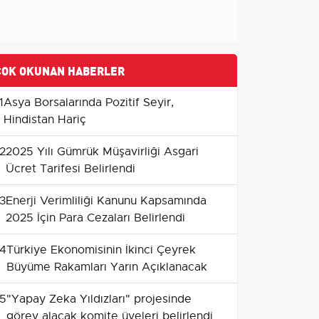
ÇOK OKUNAN HABERLER
1
Asya Borsalarında Pozitif Seyir,
Hindistan Hariç
2
2025 Yılı Gümrük Müşavirliği Asgari
Ücret Tarifesi Belirlendi
3
Enerji Verimliliği Kanunu Kapsamında
2025 İçin Para Cezaları Belirlendi
4
Türkiye Ekonomisinin İkinci Çeyrek
Büyüme Rakamları Yarın Açıklanacak
5
"Yapay Zeka Yıldızları" projesinde
görev alacak komite üyeleri belirlendi