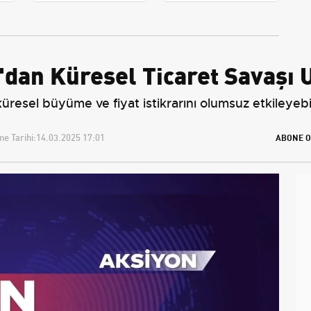
Yeniden Belirledi
dan Küresel Ticaret Savaşı U
 küresel büyüme ve fiyat istikrarını olumsuz etkileye
e Tarihi:
14.03.2025 17:01
ABONE O