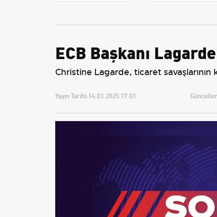
Avantajları
Üniversiteler ne
durumda?
ECB Başkanı Lagarde'
Christine Lagarde, ticaret savaşlarının
Yayın Tarihi:
14.03.2025 17:01
Güncellem