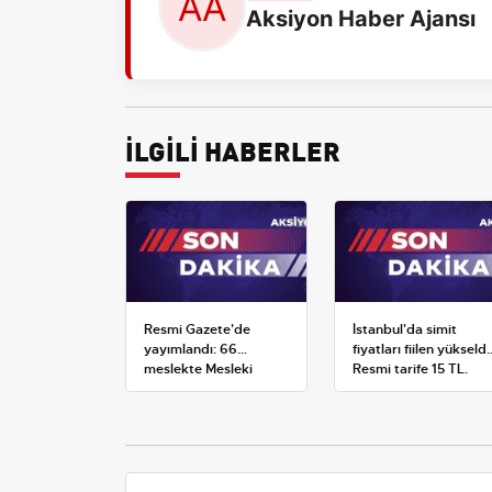
Aksiyon Haber Ajansı
İLGİLİ HABERLER
Resmi Gazete'de
İstanbul'da simit
yayımlandı: 66
fiyatları fiilen yükseldi
meslekte Mesleki
Resmi tarife 15 TL,
Yeterlilik Belgesi
satışlar 20-25 TL'ye
zorunluluğu
çıktı