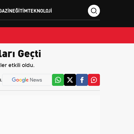
GAZIN
EĞITIM
TEKNOLOJI
ları Geçti
er etkili oldu.
L