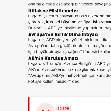
önemli ölçüde azalacağı bir ticaret savaşına
İttifak ve Misillemeler
Lagarde, ticaret savaşında bazı ülkelerin d
çekerek,
küresel büyüme
ve
fiyat istikrarını
Brüksel’in ABD’ye misilleme yapmaktan başk
Avrupa'nın Birlik Olma İhtiyacı
Lagarde, ABD'nin yeni yönetiminin politikala
Avrupa’nın daha güçlü bir birlik olma yönünd
için büyük bir uyanış çağrısı" ifadesini kullan
AB'nin Kuruluş Amacı
Lagarde, Trump'ın Avrupa Birliği'nin ABD'yi
AB'nin Avrupa'da istikrarı sağlamak amacıyla
"Avrupa'nın ABD'yi mahvetmek için kurulduğu
kötüye kullanılmasıdır" dedi.
EDİTÖR