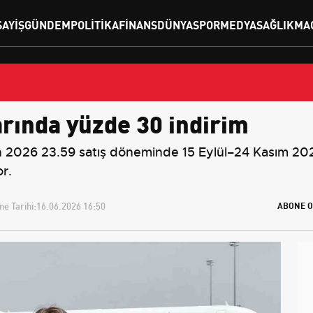
SAYIŞ
GÜNDEM
POLITIKA
FINANS
DÜNYA
SPOR
MEDYA
SAĞLIK
MA
rında yüzde 30 indirim
n 2026 23.59 satış döneminde 15 Eylül–24 Kasım 202
or.
e Tarihi:
16.06.2026 16:50
ABONE O