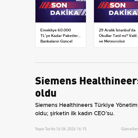
Emekliye 60.000
29 Aralık İstanbul'da
TL'ye Kadar Paketler:
Okullar Tatil mi? Valili
Bankaların Güncel
ve Meteoroloji
Promosyon ve Ek
Açıklamaları
Avantajları
Siemens Healthineers
oldu
Siemens Healthineers Türkiye Yönetim
oldu; şirketin ilk kadın CEO'su.
Yayın Tarihi:
16.06.2026 16:15
Güncellem