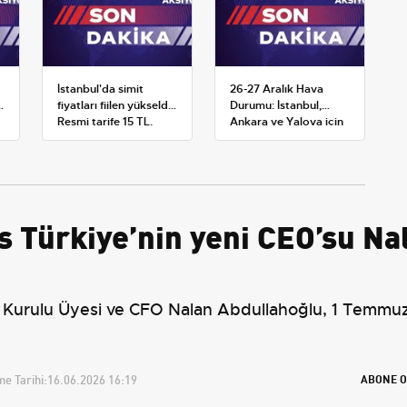
İstanbul'da simit
26-27 Aralık Hava
k
fiyatları fiilen yükseldi:
Durumu: İstanbul,
Resmi tarife 15 TL,
Ankara ve Yalova için
satışlar 20-25 TL'ye
Kar Tahminleri
çıktı
 Türkiye’nin yeni CEO’su Na
 Kurulu Üyesi ve CFO Nalan Abdullahoğlu, 1 Temmu
e Tarihi:
16.06.2026 16:19
ABONE O