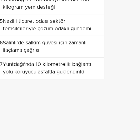
kilogram yem desteği
5
Nazilli ticaret odası sektör
temsilcileriyle çözüm odaklı gündemi
paylaştı
6
Salihli'de salkım güvesi için zamanlı
ilaçlama çağrısı
7
Yuntdağı'nda 10 kilometrelik bağlantı
yolu koruyucu asfaltla güçlendirildi