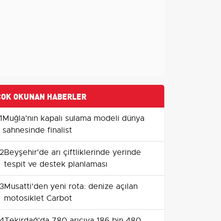
ÇOK OKUNAN HABERLER
1
Muğla'nın kapalı sulama modeli dünya
sahnesinde finalist
2
Beyşehir'de arı çiftliklerinde yerinde
tespit ve destek planlaması
3
Musatti'den yeni rota: denize açılan
motosiklet Carbot
4
Tekirdağ'da 780 arıcıya 186 bin 480