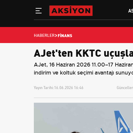
A
FINANS
HABERLER
AJet'ten KKTC uçuşla
AJet, 16 Haziran 2026 11.00–17 Hazira
indirim ve koltuk seçimi avantajı sunuy
Yayın Tarihi:
16.06.2026 16:46
Güncellem