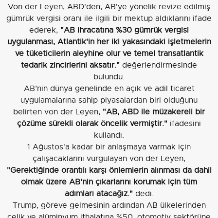
Von der Leyen, ABD'den, AB'ye yönelik revize edilmiş
gümrük vergisi oranı ile ilgili bir mektup aldıklarını ifade
ederek,
"AB ihracatına %30 gümrük vergisi
uygulanması, Atlantik'in her iki yakasındaki işletmelerin
ve tüketicilerin aleyhine olur ve temel transatlantik
tedarik zincirlerini aksatır."
değerlendirmesinde
bulundu.
AB’nin dünya genelinde en açık ve adil ticaret
uygulamalarına sahip piyasalardan biri olduğunu
belirten von der Leyen,
"AB, ABD ile müzakereli bir
çözüme sürekli olarak öncelik vermiştir."
ifadesini
kullandı.
1 Ağustos'a kadar bir anlaşmaya varmak için
çalışacaklarını vurgulayan von der Leyen,
"Gerektiğinde orantılı karşı önlemlerin alınması da dahil
olmak üzere AB'nin çıkarlarını korumak için tüm
adımları atacağız."
dedi.
Trump, göreve gelmesinin ardından AB ülkelerinden
çelik ve alüminyum ithalatına %50, otomotiv sektörüne