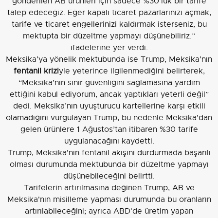
gönderilen AB ürünleri için sadece %30’luk bir tarife
talep edeceğiz. Eğer kapalı ticaret pazarlarınızı açmak,
tarife ve ticaret engellerinizi kaldırmak isterseniz, bu
mektupta bir düzeltme yapmayı düşünebiliriz.”
ifadelerine yer verdi.
Meksika’ya yönelik mektubunda ise Trump, Meksika’nın
fentanil krizi
yle yeterince ilgilenmediğini belirterek,
“Meksika’nın sınır güvenliğini sağlamasına yardım
ettiğini kabul ediyorum, ancak yaptıkları yeterli değil”
dedi. Meksika’nın uyuşturucu kartellerine karşı etkili
olamadığını vurgulayan Trump, bu nedenle Meksika'dan
gelen ürünlere 1 Ağustos’tan itibaren %30 tarife
uygulanacağını kaydetti.
Trump, Meksika'nın fentanil akışını durdurmada başarılı
olması durumunda mektubunda bir düzeltme yapmayı
düşünebileceğini belirtti.
Tarifelerin artırılmasına değinen Trump, AB ve
Meksika'nın misilleme yapması durumunda bu oranların
artırılabileceğini; ayrıca ABD'de üretim yapan