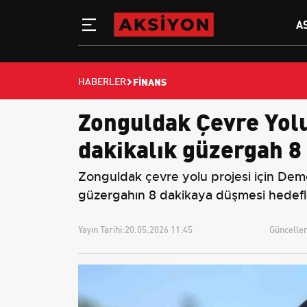
A
FINANS
HABERLER
Zonguldak Çevre Yolu
dakikalık güzergah 8
Zonguldak çevre yolu projesi için Demce
güzergahın 8 dakikaya düşmesi hedefl
Yayın Tarihi:
20.05.2026 11:45
Güncellem