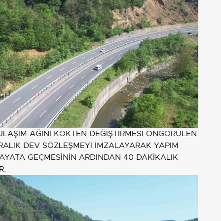
 ULAŞIM AĞINI KÖKTEN DEĞİŞTİRMESİ ÖNGÖRÜLEN
LİRALIK DEV SÖZLEŞMEYİ İMZALAYARAK YAPIM
HAYATA GEÇMESİNİN ARDINDAN 40 DAKİKALIK
R.