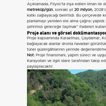
Açıklamada, Filyos'ta inşa edilen liman ile 
metreküp/gün
, sonraki yıl
20 milyon
, 2028
katkı sağlayacağı belirtildi. Bu çerçevede k
planlamayı yeniden ele alma çağrısı yapıldı:
şehrimizi geleceğe taşımak" ifadeleri kullanı
Proje alanı ve görsel dokümantasyo
Proje kapsamında Karaelmas, Çaydamar, Kozl
bağlayacak alanlar dronla havadan görüntüle
tünel güzergâhlarının yerinde değerlendirme
Not:
Proje finansmanı, yapım süreci ve uygul
Karayolları ve ilgili idare tarafından taki
paylaşılacaktır.