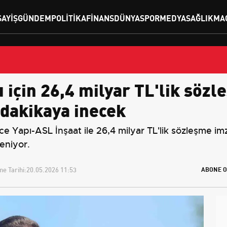
SAYIŞ
GÜNDEM
POLITIKA
FINANS
DÜNYA
SPOR
MEDYA
SAĞLIK
MA
 için 26,4 milyar TL'lik sözl
 dakikaya inecek
 Yapı-ASL İnşaat ile 26,4 milyar TL'lik sözleşme imza
eniyor.
e Tarihi:
20.05.2026 11:53
ABONE O