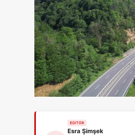
EDİTÖR
Esra Şimşek