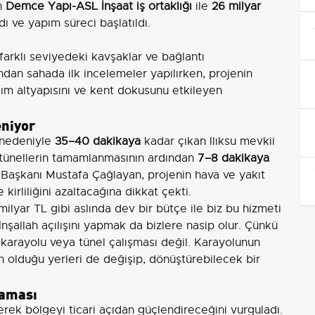
in
Demce Yapı-ASL İnşaat iş ortaklığı
ile
26 milyar
 ve yapım süreci başlatıldı.
farklı seviyedeki kavşaklar ve bağlantı
ndan sahada ilk incelemeler yapılırken, projenin
aşım altyapısını ve kent dokusunu etkileyen
eniyor
u nedeniyle
35–40 dakikaya
kadar çıkan Ilıksu mevkii
n, tünellerin tamamlanmasının ardından
7–8 dakikaya
 Başkanı Mustafa Çağlayan, projenin hava ve yakıt
irliliğini azaltacağına dikkat çekti.
ilyar TL gibi aslında dev bir bütçe ile biz bu hizmeti
İnşallah açılışını yapmak da bizlere nasip olur. Çünkü
karayolu veya tünel çalışması değil. Karayolunun
rın olduğu yerleri de değişip, dönüştürebilecek bir
laması
rek bölgeyi ticari açıdan güçlendireceğini vurguladı.