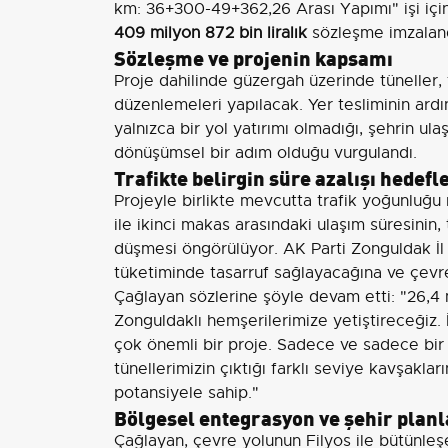
km: 36+300-49+362,26 Arası Yapımı" işi iç
409 milyon 872 bin liralık
sözleşme imzalandı
Sözleşme ve projenin kapsamı
Proje dahilinde güzergah üzerinde tüneller, 
düzenlemeleri yapılacak. Yer tesliminin ardı
yalnızca bir yol yatırımı olmadığı, şehrin ul
dönüşümsel bir adım olduğu vurgulandı.
Trafikte belirgin süre azalışı hedefl
Projeyle birlikte mevcutta trafik yoğunluğ
ile ikinci makas arasındaki ulaşım süresini
düşmesi öngörülüyor. AK Parti Zonguldak İl
tüketiminde tasarruf sağlayacağına ve çevre k
Çağlayan sözlerine şöyle devam etti: "26,4 m
Zonguldaklı hemşerilerimize yetiştireceğiz. 
çok önemli bir proje. Sadece ve sadece bir 
tünellerimizin çıktığı farklı seviye kavşakla
potansiyele sahip."
Bölgesel entegrasyon ve şehir plan
Çağlayan, çevre yolunun Filyos ile bütünleşe