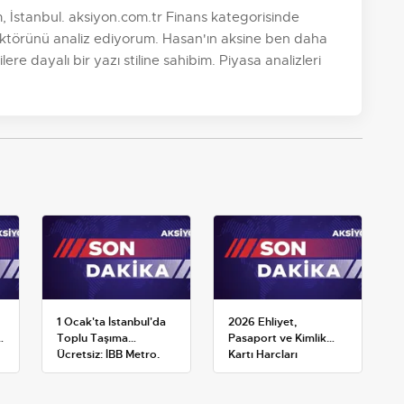
 İstanbul. aksiyon.com.tr Finans kategorisinde
ktörünü analiz ediyorum. Hasan'ın aksine ben daha
re dayalı bir yazı stiline sahibim. Piyasa analizleri
1 Ocak'ta İstanbul'da
2026 Ehliyet,
k
Toplu Taşıma
Pasaport ve Kimlik
Ücretsiz: İBB Metro,
Kartı Harçları
Metrobüs ve Otobüs
Resmileşti: Yeni
Ek Seferlerini Açıkladı
Tarifeler ve Geçerlilik
Tarihi