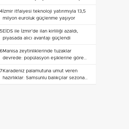
4
İzmir itfaiyesi teknoloji yatırımıyla 13,5
milyon euroluk güçlenme yaşıyor
5
EİDS ile İzmir’de ilan kirliliği azaldı,
piyasada alıcı avantajı güçlendi
6
Manisa zeytinliklerinde tuzaklar
devrede: popülasyon eşiklerine göre
müdahale sağlanacak
7
Karadeniz palamutuna umut veren
hazırlıklar: Samsunlu balıkçılar sezona
hazırlanıyor