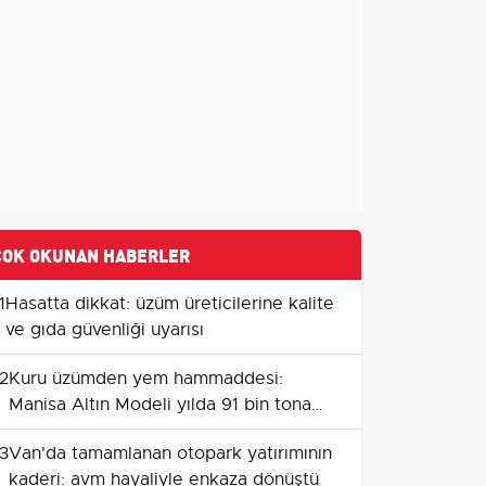
ÇOK OKUNAN HABERLER
1
Hasatta dikkat: üzüm üreticilerine kalite
ve gıda güvenliği uyarısı
2
Kuru üzümden yem hammaddesi:
Manisa Altın Modeli yılda 91 bin tona
çözüm öneriyor
3
Van'da tamamlanan otopark yatırımının
kaderi: avm hayaliyle enkaza dönüştü