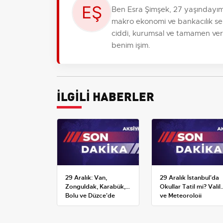
Ben Esra Şimşek, 27 yaşındayım,
makro ekonomi ve bankacılık se
ciddi, kurumsal ve tamamen verile
benim işim.
İLGİLİ HABERLER
29 Aralık: Van,
29 Aralık İstanbul'da
Zonguldak, Karabük,
Okullar Tatil mi? Valili
Bolu ve Düzce'de
ve Meteoroloji
okullar tatil —
Açıklamaları
Üniversiteler ne
durumda?