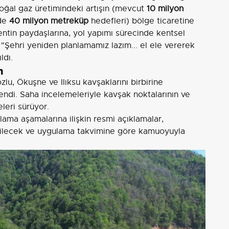
doğal gaz üretimindeki artışın (mevcut
10 milyon
'de
40 milyon metreküp
hedefleri) bölge ticaretine
entin paydaşlarına, yol yapımı sürecinde kentsel
 "Şehri yeniden planlamamız lazım... el ele vererek
ldı.
n
u, Ökuşne ve Ilıksu kavşaklarını birbirine
ndi. Saha incelemeleriyle kavşak noktalarının ve
leri sürüyor.
ama aşamalarına ilişkin resmi açıklamalar,
p edilecek ve uygulama takvimine göre kamuoyuyla