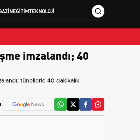
GAZIN
EĞITIM
TEKNOLOJI
eşme imzalandı; 40
landı; tünellerle 40 dakikalık
L