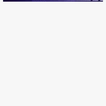
Market poşeti fiyatı 2026'da 1 TL oldu — 1 Ocak 2026'da yürürlüğe
giren tarife
1 Ocak'ta İstanbul'da Toplu Taşıma Ücretsiz: İBB Metro, Metrobüs