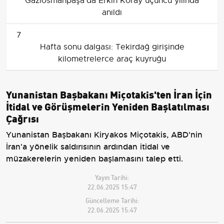
Gaziosmanpaşa’da Erkin Koray üçüncü yılında
anıldı
7
Hafta sonu dalgası: Tekirdağ girişinde
kilometrelerce araç kuyruğu
Yunanistan Başbakanı Miçotakis'ten İran İçin
İtidal ve Görüşmelerin Yeniden Başlatılması
Çağrısı
Yunanistan Başbakanı Kiryakos Miçotakis, ABD'nin
İran'a yönelik saldırısının ardından itidal ve
müzakerelerin yeniden başlamasını talep etti.
Yayın Tarihi:
22.06.2025 15:47
Güncelleme Tarihi:
22.06.2025 15:47