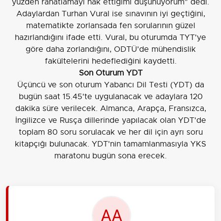
yüzden rahatlamayı hak ettiğimi düşünüyorum" dedi.
Adaylardan Turhan Vural ise sınavının iyi geçtiğini,
matematikte zorlansada fen sorularının güzel
hazırlandığını ifade etti. Vural, bu oturumda TYT'ye
göre daha zorlandığını, ODTÜ'de mühendislik
fakültelerini hedeflediğini kaydetti.
Son Oturum YDT
Üçüncü ve son oturum Yabancı Dil Testi (YDT) da
bugün saat 15.45'te uygulanacak ve adaylara 120
dakika süre verilecek. Almanca, Arapça, Fransızca,
İngilizce ve Rusça dillerinde yapılacak olan YDT'de
toplam 80 soru sorulacak ve her dil için ayrı soru
kitapçığı bulunacak. YDT'nin tamamlanmasıyla YKS
maratonu bugün sona erecek.