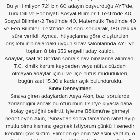
Bu yıl 1 milyon 721 bin 60 adayın başvurduğu AYT'de,
Türk Dili ve Edebiyatı-Sosyal Bilimler-1 Testi'nde 40,
Sosyal Bilimler-2 Testi'nde 40, Matematik Testi'nde 40
ve Fen Bilimleri Testi'nde 40 soru sorularak, 180 dakika
süre verildi. Ayrıca, ihtiyaçlarına göre oluşturulan
erişilebilir binalardaki uygun sınav salonlarında AYT'ye
toplam 8 bin 352 engelli aday katıldı.
Adaylar, saat 10.00'dan sonra sınav binalarına alınmadı.
T.C. kimlik kartını kaybeden veya nüfus cüzdanı
olmayan adaylar için il ve ilçe nüfus müdürlükleri,
bugün saat 15.30'a kadar açık bulunduruldu.
Sınav Deneyimleri
Sınava giren adaylardan Asya Akın, bazı sorularda
zorlandığını ancak bu oturumun TYT'ye kıyasla daha
kolay geçtiğini belirtti. İşletme Bölümü'ne girmeyi
hedefleyen Akın, "Sınavdan sonra tamamen rahatlayıp
mutlu olma kısmına geçmek istiyorum çünkü 1 senedir
kendimi çok sıktım. Elimden gelenin fazlasını yaptım, o