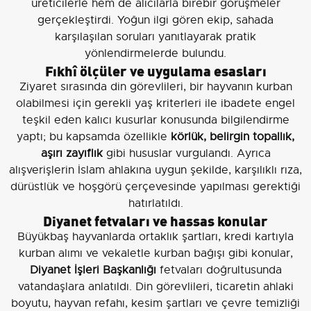
üreticilerle hem de alıcılarla birebir görüşmeler
gerçekleştirdi. Yoğun ilgi gören ekip, sahada
karşılaşılan soruları yanıtlayarak pratik
yönlendirmelerde bulundu.
Fıkhî ölçüler ve uygulama esasları
Ziyaret sırasında din görevlileri, bir hayvanın kurban
olabilmesi için gerekli yaş kriterleri ile ibadete engel
teşkil eden kalıcı kusurlar konusunda bilgilendirme
yaptı; bu kapsamda özellikle
körlük, belirgin topallık,
aşırı zayıflık
gibi hususlar vurgulandı. Ayrıca
alışverişlerin İslam ahlakına uygun şekilde, karşılıklı rıza,
dürüstlük ve hoşgörü çerçevesinde yapılması gerektiği
hatırlatıldı.
Diyanet fetvaları ve hassas konular
Büyükbaş hayvanlarda ortaklık şartları, kredi kartıyla
kurban alımı ve vekaletle kurban bağışı gibi konular,
Diyanet İşleri Başkanlığı
fetvaları doğrultusunda
vatandaşlara anlatıldı. Din görevlileri, ticaretin ahlaki
boyutu, hayvan refahı, kesim şartları ve çevre temizliği