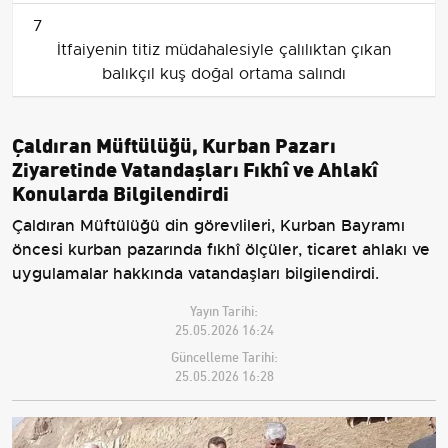
7
İtfaiyenin titiz müdahalesiyle çalılıktan çıkan
balıkçıl kuş doğal ortama salındı
Çaldıran Müftülüğü, Kurban Pazarı
Ziyaretinde Vatandaşları Fıkhî ve Ahlakî
Konularda Bilgilendirdi
Çaldıran Müftülüğü din görevlileri, Kurban Bayramı
öncesi kurban pazarında fıkhî ölçüler, ticaret ahlakı ve
uygulamalar hakkında vatandaşları bilgilendirdi.
Yayın Tarihi:
25.05.2026 16:24
Güncelleme Tarihi:
25.05.2026 16:28