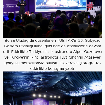
Bursa Uludağ'da düzenlenen TÜBİTAK'ın 26. Gökyüzü
Gözlem Etkinliği ikinci gününde de etkinliklerle devam
etti. Etkinlikte Türkiye'nin ilk astronotu Alper Gezeravcı
ve Türkiye'nin ikinci astronotu Tuva Cihangir Atasever
gökyüzü meraklılarıyla buluştu. Gezeravcı (fotoğrafta)
etkinlikte konuşma yaptı.