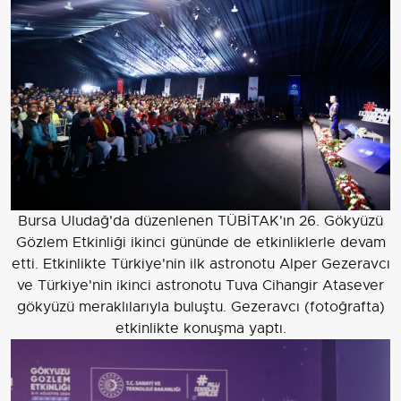
Bursa Uludağ'da düzenlenen TÜBİTAK'ın 26. Gökyüzü
Gözlem Etkinliği ikinci gününde de etkinliklerle devam
etti. Etkinlikte Türkiye'nin ilk astronotu Alper Gezeravcı
ve Türkiye'nin ikinci astronotu Tuva Cihangir Atasever
gökyüzü meraklılarıyla buluştu. Gezeravcı (fotoğrafta)
etkinlikte konuşma yaptı.