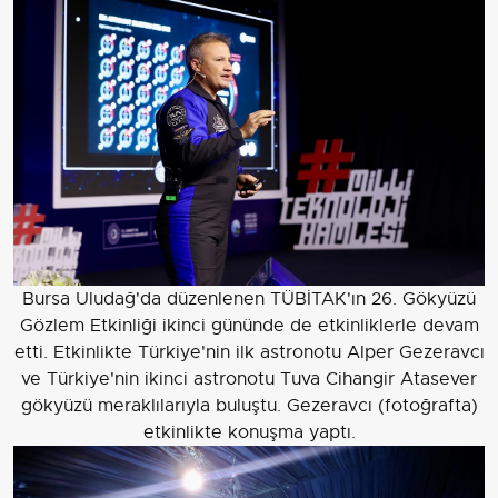
Bursa Uludağ'da düzenlenen TÜBİTAK'ın 26. Gökyüzü
Gözlem Etkinliği ikinci gününde de etkinliklerle devam
etti. Etkinlikte Türkiye'nin ilk astronotu Alper Gezeravcı
ve Türkiye'nin ikinci astronotu Tuva Cihangir Atasever
gökyüzü meraklılarıyla buluştu. Gezeravcı (fotoğrafta)
etkinlikte konuşma yaptı.