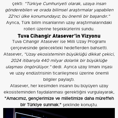
çekti:
"Türkiye Cumhuriyeti olarak, uzaya insan
gönderebilen ve orada bilimsel araştırmalar yapabilen
22'nci ülke konumundayız; bu önemli bir başarıdır."
Ayrıca, Türk bilim insanlarının uzay araştırmalarındaki
rolleri üzerine teşekkürlerini sundu.
Tuva Cihangir Atasever'in Vizyonu
Tuva Cihangir Atasever ise Milli Uzay Programı
çerçevesinde gelecekteki hedeflerden bahsetti.
Atasever,
"Uzay ekosisteminin büyüklüğü dikkat çekici,
2024 itibarıyla 440 milyar dolarlık bir büyüklüğe
ulaşması öngörülüyor."
dedi. Ayrıca uzay limanı inşası
ve uzay endüstrisinin ticarileşmesi üzerine önemli
bilgiler paylaştı.
Atasever, her kesimden insanın bu büyüyen uzay
ekosisteminden faydalanması gerektiğini vurgulayarak,
"Amacımız, gençlerimize ve milletimize daha müreffeh
bir Türkiye sunmak."
şeklinde konuştu.