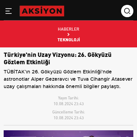
HABERLER
TEKNOLOJI
Türkiye'nin Uzay Vizyonu: 26. Gökyüzü
Gözlem Etkinliği
TÜBİTAK’ın 26. Gökyüzü Gözlem Etkinliği'nde
astronotlar Alper Gezeravcı ve Tuva Cihangir Atasever
uzay çalışmaları hakkında önemli bilgiler paylaştı.
Yayın Tarihi:
10.08.2024 23:43
Güncelleme Tarihi:
10.08.2024 23:43