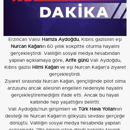
Erzincan Valisi
Hamza Aydoğdu
, Kıbrıs gazisinin eşi
Nurcan Kağan
ın 60 yıllık kokpitte oturma hayalini
gerçekleştirdi. Valiliğin sosyal medya hesabından
yapılan açıklamaya göre,
Arife günü
Vali Aydoğdu,
Kıbrıs gazisi
Hilmi Kağan
ve eşi Nurcan Kağan'a ziyaret
gerçekleştirdi.
Ziyaret sırasında Nurcan Kağan, gençliğinde pilot olma
arzusunu ancak ailesinin engelleri nedeniyle hayalini
gerçekleştiremediğini ifade etti. Ancak bu hayali
kalbinde hep yaşattığını belirtti.
Vali Aydoğdu’nun girişimleri ve
Türk Hava Yolları
nın
desteği ile Nurcan Kağan'ın gökyüzü sevdası gerçeğe
dönüştü. Valiliğin sosyal medya hesabında yapılan
açıklamada, "Bir ömrün içten dileği kokpite taşındı,