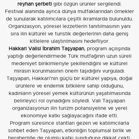
reyhan şerbeti
gibi özgün ürünler sergilendi.
Festival alanında ayrıca dünya mutfaklarından örnekler
de sunularak katılımcılara çeşitli ikramlarda bulunuldu.
Organizasyon, yöresel lezzetlerin tanıtılmasının yanı
sıra ilin kültürel ve turistik değerlerinin daha geniş
kitlelere ulaştırılmasını hedefliyor.
Hakkari Valisi İbrahim Taşyapan
, program açılışında
yaptığı değerlendirmede Türk mutfağının uzun süreli
medeniyet birikimleriyle şekillendiğini ve kültürel
mirasın korunmasının önem taşıdığını vurguladı.
Taşyapan, Hakkari'nin güçlü bir kültürel yapıya, doğal
ürünlere ve endemik bitkilere sahip olduğunu,
kadınların yöresel yemek kültürünün yaşatılmasında
belirleyici rol oynadığını söyledi. Vali Taşyapan
organizasyonun ilin turizm potansiyeline ve yerel
ekonomiye katkı sağlayacağını ifade etti.
Program süresince stantları gezen ve katılımcılarla
sohbet eden Taşyapan, etkinliğin toplumsal birlik ve
beraberliğe de olumlu katkı sunduğuna dikkat çekti.