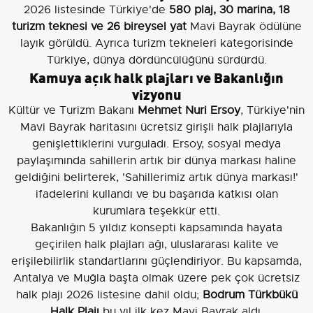
2026 listesinde Türkiye'de
580 plaj, 30 marina, 18
turizm teknesi ve 26 bireysel yat
Mavi Bayrak ödülüne
layık görüldü. Ayrıca turizm tekneleri kategorisinde
Türkiye, dünya dördüncülüğünü sürdürdü.
Kamuya açık halk plajları ve Bakanlığın
vizyonu
Kültür ve Turizm Bakanı
Mehmet Nuri Ersoy
, Türkiye'nin
Mavi Bayrak haritasını ücretsiz girişli halk plajlarıyla
genişlettiklerini vurguladı. Ersoy, sosyal medya
paylaşımında sahillerin artık bir dünya markası haline
geldiğini belirterek, 'Sahillerimiz artık dünya markası!'
ifadelerini kullandı ve bu başarıda katkısı olan
kurumlara teşekkür etti.
Bakanlığın 5 yıldız konsepti kapsamında hayata
geçirilen halk plajları ağı, uluslararası kalite ve
erişilebilirlik standartlarını güçlendiriyor. Bu kapsamda,
Antalya ve Muğla başta olmak üzere pek çok ücretsiz
halk plajı 2026 listesine dahil oldu;
Bodrum Türkbükü
Halk Plajı
bu yıl ilk kez Mavi Bayrak aldı.