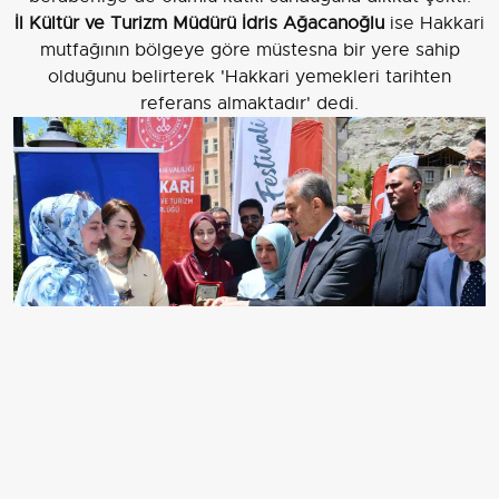
İl Kültür ve Turizm Müdürü İdris Ağacanoğlu
ise Hakkari
mutfağının bölgeye göre müstesna bir yere sahip
olduğunu belirterek 'Hakkari yemekleri tarihten
referans almaktadır' dedi.
TÜRK MUTFAĞI HAFTASI KAPSAMINDA HAKKARİ’DE
DÜZENLENEN ETKİNLİKTE COĞRAFİ TESCİLLİ
ÜRÜNLER VE YÖRESEL LEZZETLER VATANDAŞLARLA