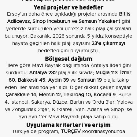
Yeni projeler ve hedefler
Ersoy'un daha önce açıkladığı projeler arasında
Bitlis
Adilcevaz, Sinop İnceburun ve Samsun Yakakent
gibi
yerlerde sürdürülen yeni ücretsiz halk plajı çalışmaları
bulunuyor. Bakanlık, 2026 sonunda 5 yıldız konseptiyle
hayata geçirilen halk plajı sayısını
23'e çıkarmayı
hedeflediğini duyurmuştu.
Bölgesel dağılım
İllere göre Mavi Bayrak dağılımında Antalya liderliğini
sürdürdü:
Antalya 232
plajla ilk sırada;
Muğla 113
,
İzmir
60
,
Balıkesir 45
,
Aydın 39
ve
Samsun 19
plajla takip
eden iller arasında yer aldı. Diğer dikkat çeken sayılar:
Çanakkale 14, Mersin 12, Tekirdağ 10, Kocaeli 9
. Bursa
4, İstanbul, Sakarya, Düzce, Bartın ve Ordu 3'er; Yalova
ve Zonguldak 2'şer; Kırklareli, Van, Adana ve Sinop ise
ayrı ayrı 1'er Mavi Bayraklı plaja sahip oldu.
Uygulama kriterleri ve erişim
Türkiye'de program,
TÜRÇEV
koordinasyonunda