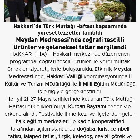
Hakkari'de Türk Mutfağı Haftası kapsamında
yöresel lezzetler tanıtıldı
Meydan Medresesi'nde coğrafi tescilli
ürünler ve geleneksel tatlar sergilendi
HAKKARİ (İHA) –
Hakkari
merkezinde düzenlenen
programda, coğrafi tescilli ürünler ile yerel mutfak
örnekleri ziyaretçilerle buluşturuldu. Etkinlik
Meydan
Medresesi
'nde,
Hakkari Valiliği
koordinasyonunda
İl
Kültür ve Turizm Müdürlüğü
ile
İl Milli Eğitim Müdürlüğü
iş birliğiyle gerçekleştirildi.
Her yıl 21-27 Mayıs tarihlerinde kutlanan Türk Mutfağı
Haftası etkinlikleri bu yıl
Kurban Bayramı
nedeniyle
erkene alındı. Festivalde il merkezi ve ilçelerden gelen
halk eğitim merkezleri
ile
kadın kooperatifleri
tarafından açılan stantlarda
doğaba, kıris, cembeli
tatlısı, lalaped tatlısı, tırşik, keledoş, cevizli çörek
ve