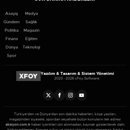
Asayiş
Medya
Gündem
Sağlık
Politika
Magazin
Finans
Eğitim
Dünya
Teknoloji
Spor
Yazılım & Tasarım & Sistem Yönetimi
2023 - 2026 xFoy Software.
Türkiye'den ve Dünya’dan son dakika haberleri, köşe yazıları,
magazinden siyasete, spordan seyahate bütün konuların tek adresi
aksiyon.com.tr
haber içerikleri izin alınmadan, kaynak gösterilerek dahi
iktibas edilemez. Kanuna aykırı ve izinsiz olarak kopyalanamaz, başka