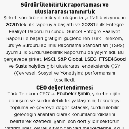
Sürdürülebilirlik raporlaması ve
uluslararası tanınırlık
Şirket, sürdürülebilirlik yolculuğunda şeffaflık vizyonunu
2020
'deki ilk raporuyla başlattı ve
2023
'te ilk Entegre
Faaliyet Raporu'nu sundu. Güncel Entegre Faaliyet
Raporu ile başarı grafiğini güçlendiren Türk Telekom,
Türkiye Sürdürülebilirlik Raporlama Standartları (TSRS)
uyumlu ilk Sürdürülebilirlik Raporu'nu da yayımladı. Bu
çerçevede şirket;
MSCI
,
S&P Global
,
LSEG
,
FTSE4Good
ve
Sustainalytics
gibi uluslararası endekslerde ÇSY
(Çevresel, Sosyal ve Yönetişim) performansını
tescilledi.
CEO değerlendirmesi
Türk Telekom CEO'su
Ebubekir Şahin
, şirketin dijital
dönüşüm ve sürdürülebilirlik yaklaşımını; teknolojiyi
topluma ve çevreye değer katacak, sürdürülebilir
geleceğin anahtarı olarak konumlandırdıklarını
belirterek özetledi. Şahin, son dört yıldır sektörün
yatırım lideri olarak altyapıdan veri merkezlerine, akıllı