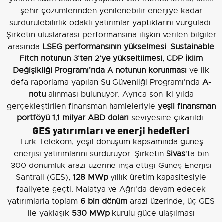
şehir çözümlerinden yenilenebilir enerjiye kadar
sürdürülebilirlik odaklı yatırımlar yaptıklarını vurguladı.
Şirketin uluslararası performansına ilişkin verilen bilgiler
arasında
LSEG performansının yükselmesi
,
Sustainable
Fitch notunun 3'ten 2'ye yükseltilmesi
,
CDP İklim
Değişikliği Programı'nda A notunun korunması
ve ilk
defa raporlama yapılan Su Güvenliği Programı'nda
A-
notu
alınması bulunuyor. Ayrıca son iki yılda
gerçekleştirilen finansman hamleleriyle
yeşil finansman
portföyü 1,1 milyar ABD doları
seviyesine çıkarıldı.
GES yatırımları ve enerji hedefleri
Türk Telekom, yeşil dönüşüm kapsamında güneş
enerjisi yatırımlarını sürdürüyor. Şirketin
Sivas
'ta bin
300 dönümlük arazi üzerine inşa ettiği Güneş Enerjisi
Santrali (GES),
128 MWp
yıllık üretim kapasitesiyle
faaliyete geçti. Malatya ve Ağrı'da devam edecek
yatırımlarla toplam
6 bin dönüm
arazi üzerinde, üç GES
ile yaklaşık
530 MWp
kurulu güce ulaşılması