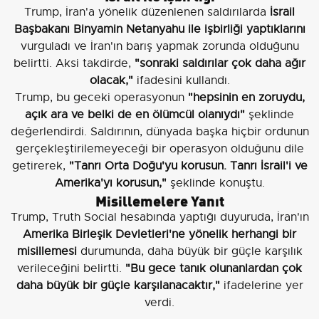
Trump, İran'a yönelik düzenlenen saldırılarda
İsrail
Başbakanı Binyamin Netanyahu ile işbirliği yaptıklarını
vurguladı ve İran'ın barış yapmak zorunda olduğunu
belirtti. Aksi takdirde,
"sonraki saldırılar çok daha ağır
olacak,"
ifadesini kullandı.
Trump, bu geceki operasyonun
"hepsinin en zoruydu,
açık ara ve belki de en ölümcül olanıydı"
şeklinde
değerlendirdi. Saldırının, dünyada başka hiçbir ordunun
gerçekleştirilemeyeceği bir operasyon olduğunu dile
getirerek,
"Tanrı Orta Doğu'yu korusun. Tanrı İsrail'i ve
Amerika'yı korusun,"
şeklinde konuştu.
Misillemelere Yanıt
Trump, Truth Social hesabında yaptığı duyuruda, İran'ın
Amerika Birleşik Devletleri'ne yönelik herhangi bir
misillemesi
durumunda, daha büyük bir güçle karşılık
verileceğini belirtti.
"Bu gece tanık olunanlardan çok
daha büyük bir güçle karşılanacaktır,"
ifadelerine yer
verdi.