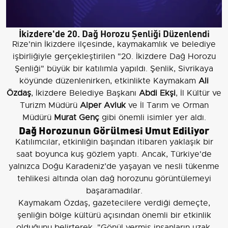
İkizdere'de 20. Dağ Horozu Şenliği Düzenlendi
Rize'nin İkizdere ilçesinde, kaymakamlık ve belediye
işbirliğiyle gerçekleştirilen "20. İkizdere Dağ Horozu
Şenliği" büyük bir katılımla yapıldı. Şenlik, Sivrikaya
köyünde düzenlenirken, etkinlikte Kaymakam
Ali
Özdaş
, İkizdere Belediye Başkanı
Abdi Ekşi
, İl Kültür ve
Turizm Müdürü
Alper Avluk
ve İl Tarım ve Orman
Müdürü
Murat Genç
gibi önemli isimler yer aldı.
Dağ Horozunun Görülmesi Umut Ediliyor
Katılımcılar, etkinliğin başından itibaren yaklaşık bir
saat boyunca kuş gözlem yaptı. Ancak, Türkiye'de
yalnızca Doğu Karadeniz’de yaşayan ve nesli tükenme
tehlikesi altında olan dağ horozunu görüntülemeyi
başaramadılar.
Kaymakam Özdaş, gazetecilere verdiği demeçte,
şenliğin bölge kültürü açısından önemli bir etkinlik
olduğunu belirterek, "Gönül vermiş insanların uzak,