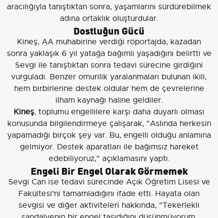
aracılığıyla tanıştıktan sonra, yaşamlarını sürdürebilmek
adına ortaklık oluşturdular.
Dostluğun Gücü
Kineş, AA muhabirine verdiği röportajda, kazadan
sonra yaklaşık 6 yıl yatağa bağımlı yaşadığını belirtti ve
Sevgi ile tanıştıktan sonra tedavi sürecine girdiğini
vurguladı. Benzer omurilik yaralanmaları bulunan ikili,
hem birbirlerine destek oldular hem de çevrelerine
ilham kaynağı haline geldiler.
Kineş
, toplumu engellilere karşı daha duyarlı olması
konusunda bilgilendirmeye çalışarak, "Aslında herkesin
yapamadığı birçok şey var. Bu, engelli olduğu anlamına
gelmiyor. Destek aparatları ile bağımsız hareket
edebiliyoruz," açıklamasını yaptı.
Engeli Bir Engel Olarak Görmemek
Sevgi Can ise tedavi sürecinde Açık Öğretim Lisesi ve
Fakültesi'ni tamamladığını ifade etti. Hayata olan
sevgisi ve diğer aktiviteleri hakkında, "Tekerlekli
sandalyenin bir engel taşıdığını düşünmüyorum.