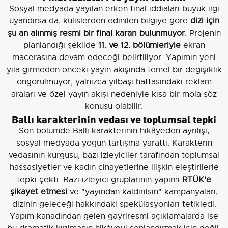
Sosyal medyada yayılan erken final iddiaları büyük ilgi
uyandırsa da; kulislerden edinilen bilgiye göre
dizi için
şu an alınmış resmi bir final kararı bulunmuyor
. Projenin
planlandığı şekilde
11. ve 12. bölümleriyle
ekran
macerasına devam edeceği belirtiliyor. Yapımın yeni
yıla girmeden önceki yayın akışında temel bir değişiklik
öngörülmüyor; yalnızca yılbaşı haftasındaki reklam
araları ve özel yayın akışı nedeniyle kısa bir mola söz
konusu olabilir.
Ballı karakterinin vedası ve toplumsal tepki
Son bölümde Ballı karakterinin hikâyeden ayrılışı,
sosyal medyada yoğun tartışma yarattı. Karakterin
vedasının kurgusu, bazı izleyiciler tarafından toplumsal
hassasiyetler ve kadın cinayetlerine ilişkin eleştirilerle
tepki çekti. Bazı izleyici gruplarının yapımı
RTÜK'e
şikayet etmesi
ve "yayından kaldırılsın" kampanyaları,
dizinin geleceği hakkındaki spekülasyonları tetikledi.
Yapım kanadından gelen gayriresmi açıklamalarda ise