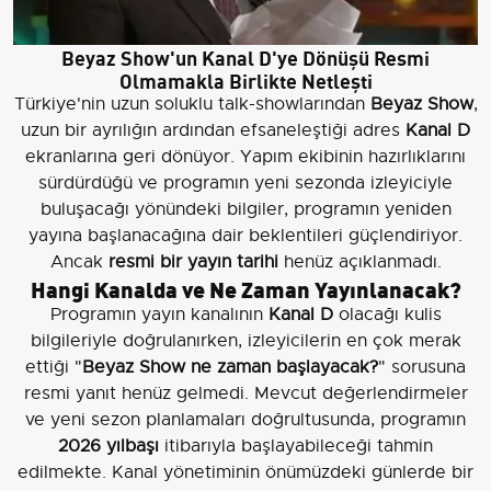
Beyaz Show'un Kanal D'ye Dönüşü Resmi
Olmamakla Birlikte Netleşti
Türkiye'nin uzun soluklu talk-showlarından
Beyaz Show
,
uzun bir ayrılığın ardından efsaneleştiği adres
Kanal D
ekranlarına geri dönüyor. Yapım ekibinin hazırlıklarını
sürdürdüğü ve programın yeni sezonda izleyiciyle
buluşacağı yönündeki bilgiler, programın yeniden
yayına başlanacağına dair beklentileri güçlendiriyor.
Ancak
resmi bir yayın tarihi
henüz açıklanmadı.
Hangi Kanalda ve Ne Zaman Yayınlanacak?
Programın yayın kanalının
Kanal D
olacağı kulis
bilgileriyle doğrulanırken, izleyicilerin en çok merak
ettiği "
Beyaz Show ne zaman başlayacak?
" sorusuna
resmi yanıt henüz gelmedi. Mevcut değerlendirmeler
ve yeni sezon planlamaları doğrultusunda, programın
2026 yılbaşı
itibarıyla başlayabileceği tahmin
edilmekte. Kanal yönetiminin önümüzdeki günlerde bir