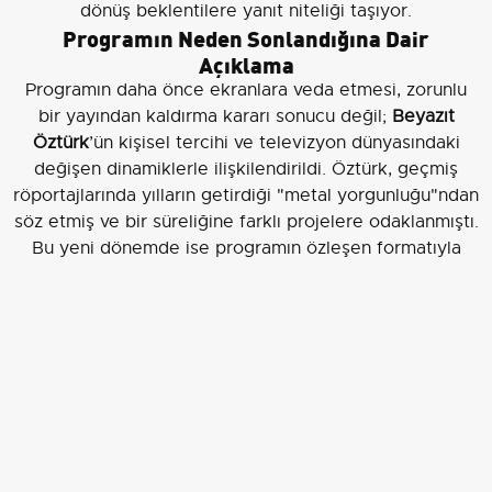
dönüş beklentilere yanıt niteliği taşıyor.
Programın Neden Sonlandığına Dair
Açıklama
Programın daha önce ekranlara veda etmesi, zorunlu
bir yayından kaldırma kararı sonucu değil;
Beyazıt
Öztürk
’ün kişisel tercihi ve televizyon dünyasındaki
değişen dinamiklerle ilişkilendirildi. Öztürk, geçmiş
röportajlarında yılların getirdiği "metal yorgunluğu"ndan
söz etmiş ve bir süreliğine farklı projelere odaklanmıştı.
Bu yeni dönemde ise programın özleşen formatıyla
geri dönmesi planlanıyor.
Not:
Haber içeriğinde belirtilen tarih ve hazırlık bilgileri,
resmi açıklamalar yapılana dek kulis ve tahminlere
dayanmaktadır. Kanal D yönetiminin yapacağı duyuru,
programın kesin yayın tarihi ve detaylarını
netleştirecektir.