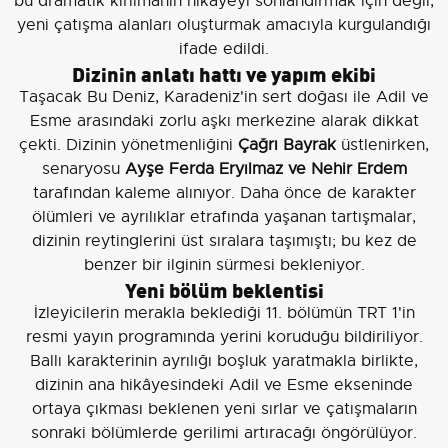
bu dramatik kırılmanın hikâyeyi sonlandırmak için değil,
yeni çatışma alanları oluşturmak amacıyla kurgulandığı
ifade edildi.
Dizinin anlatı hattı ve yapım ekibi
Taşacak Bu Deniz, Karadeniz'in sert doğası ile Adil ve
Esme arasındaki zorlu aşkı merkezine alarak dikkat
çekti. Dizinin yönetmenliğini
Çağrı Bayrak
üstlenirken,
senaryosu
Ayşe Ferda Eryılmaz ve Nehir Erdem
tarafından kaleme alınıyor. Daha önce de karakter
ölümleri ve ayrılıklar etrafında yaşanan tartışmalar,
dizinin reytinglerini üst sıralara taşımıştı; bu kez de
benzer bir ilginin sürmesi bekleniyor.
Yeni bölüm beklentisi
İzleyicilerin merakla beklediği 11. bölümün TRT 1'in
resmi yayın programında yerini koruduğu bildiriliyor.
Ballı karakterinin ayrılığı boşluk yaratmakla birlikte,
dizinin ana hikâyesindeki Adil ve Esme ekseninde
ortaya çıkması beklenen yeni sırlar ve çatışmaların
sonraki bölümlerde gerilimi artıracağı öngörülüyor.