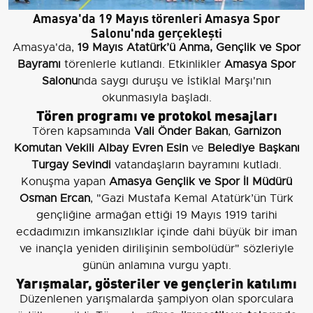
Amasya'da 19 Mayıs törenleri Amasya Spor
Salonu'nda gerçekleşti
Amasya'da,
19 Mayıs Atatürk’ü Anma, Gençlik ve Spor
Bayramı
törenlerle kutlandı. Etkinlikler
Amasya Spor
Salonu
nda saygı duruşu ve İstiklal Marşı'nın
okunmasıyla başladı.
Tören programı ve protokol mesajları
Tören kapsamında
Vali Önder Bakan
,
Garnizon
Komutan Vekili Albay Evren Esin
ve
Belediye Başkanı
Turgay Sevindi
vatandaşların bayramını kutladı.
Konuşma yapan
Amasya Gençlik ve Spor İl Müdürü
Osman Ercan
, "Gazi Mustafa Kemal Atatürk’ün Türk
gençliğine armağan ettiği 19 Mayıs 1919 tarihi
ecdadımızın imkansızlıklar içinde dahi büyük bir iman
ve inançla yeniden dirilişinin sembolüdür" sözleriyle
günün anlamına vurgu yaptı.
Yarışmalar, gösteriler ve gençlerin katılımı
Düzenlenen yarışmalarda şampiyon olan sporculara