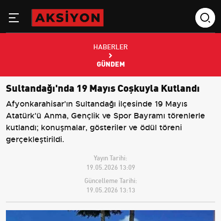
HABERLER
GÜNDEM
Sultandağı'nda 19 Mayıs Coşkuyla Kutlandı
Afyonkarahisar'ın Sultandağı ilçesinde 19 Mayıs
Atatürk'ü Anma, Gençlik ve Spor Bayramı törenlerle
kutlandı; konuşmalar, gösteriler ve ödül töreni
gerçekleştirildi.
Yayın Tarihi:
19.05.2026 13:09
Güncelleme Tarihi:
19.05.2026 13:13