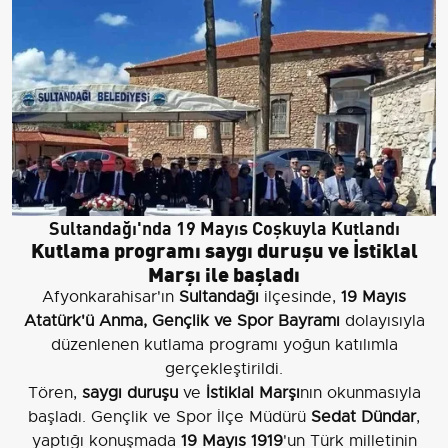
Sultandağı'nda 19 Mayıs Coşkuyla Kutlandı
Kutlama programı saygı duruşu ve İstiklal
Marşı ile başladı
Afyonkarahisar'ın
Sultandağı
ilçesinde,
19 Mayıs
Atatürk'ü Anma, Gençlik ve Spor Bayramı
dolayısıyla
düzenlenen kutlama programı yoğun katılımla
gerçekleştirildi.
Tören,
saygı duruşu
ve
İstiklal Marşı
nın okunmasıyla
başladı. Gençlik ve Spor İlçe Müdürü
Sedat Dündar
,
yaptığı konuşmada
19 Mayıs 1919
'un Türk milletinin