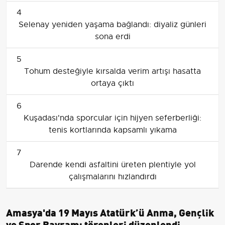
4
Selenay yeniden yaşama bağlandı: diyaliz günleri
sona erdi
5
Tohum desteğiyle kırsalda verim artışı hasatta
ortaya çıktı
6
Kuşadası'nda sporcular için hijyen seferberliği:
tenis kortlarında kapsamlı yıkama
7
Darende kendi asfaltini üreten plentiyle yol
çalışmalarını hızlandırdı
Amasya'da 19 Mayıs Atatürk’ü Anma, Gençlik
ve Spor Bayramı törenleri düzenlendi