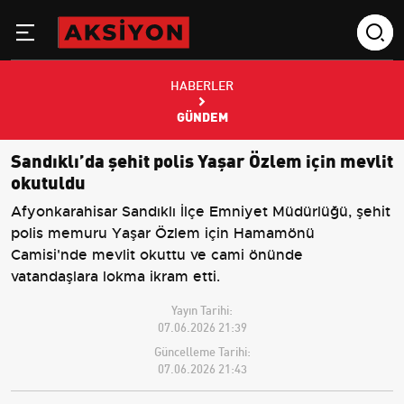
HABERLER
GÜNDEM
Sandıklı’da şehit polis Yaşar Özlem için mevlit
okutuldu
Afyonkarahisar Sandıklı İlçe Emniyet Müdürlüğü, şehit
polis memuru Yaşar Özlem için Hamamönü
Camisi'nde mevlit okuttu ve cami önünde
vatandaşlara lokma ikram etti.
Yayın Tarihi:
07.06.2026 21:39
Güncelleme Tarihi:
07.06.2026 21:43