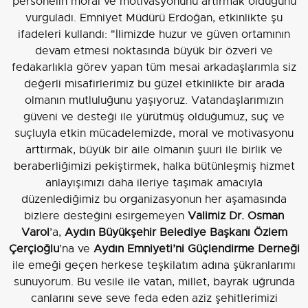
personelin moral ve motivasyonunu artırmak olduğunu
vurguladı. Emniyet Müdürü Erdoğan, etkinlikte şu
ifadeleri kullandı: "İlimizde huzur ve güven ortamının
devam etmesi noktasında büyük bir özveri ve
fedakarlıkla görev yapan tüm mesai arkadaşlarımla siz
değerli misafirlerimiz bu güzel etkinlikte bir arada
olmanın mutluluğunu yaşıyoruz. Vatandaşlarımızın
güveni ve desteği ile yürütmüş olduğumuz, suç ve
suçluyla etkin mücadelemizde, moral ve motivasyonu
arttırmak, büyük bir aile olmanın şuuri ile birlik ve
beraberliğimizi pekiştirmek, halka bütünleşmiş hizmet
anlayışımızı daha ileriye taşımak amacıyla
düzenlediğimiz bu organizasyonun her aşamasında
bizlere desteğini esirgemeyen
Valimiz Dr. Osman
Varol
’a,
Aydın Büyükşehir Belediye Başkanı Özlem
Çerçioğlu
’na ve
Aydın Emniyeti’ni Güçlendirme Derneği
ile emeği geçen herkese teşkilatım adına şükranlarımı
sunuyorum. Bu vesile ile vatan, millet, bayrak uğrunda
canlarını seve seve feda eden aziz şehitlerimizi