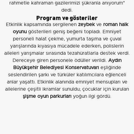
rahmetle kahraman gazilerimizi şükranla anıyorum"
dedi.
Program ve gösteriler
Etkinlik kapsamında sergilenen
zeybek
ve
roman halk
oyunu
gösterileri geniş beğeni topladı. Emniyet
personeli halat çekme, yumurta taşıma ve çuval
yarışlarında kıyasıya mücadele ederken, polislerin
aileleri yarışmalar sırasında tezahüratlarla destek verdi.
Dereceye giren personele ödüller verildi.
Aydın
Büyükşehir Belediyesi Konservatuvarı
eşliğinde
seslendirilen şarkı ve türküler katılımcılara eğlenceli
anlar yaşattı. Etkinlik alanında emniyet mensupları ve
ailelerine çeşitli ikramlar sunuldu; çocuklar için kurulan
şişme oyun parkurları
yoğun ilgi gördü.
Katılımcılar ve protokol
Programa
Aydın Valisi Osman Varol
,
AK Parti Aydın
Milletvekili Ömer Özmen
,
İncirliova Kaymakamı İlhan
Abay
,
AK Parti Aydın İl Başkanı Mehmet Erdem
,
MHP
Aydın İl Başkanı Osmangazi Cihangiroğlu
ile çok sayıda