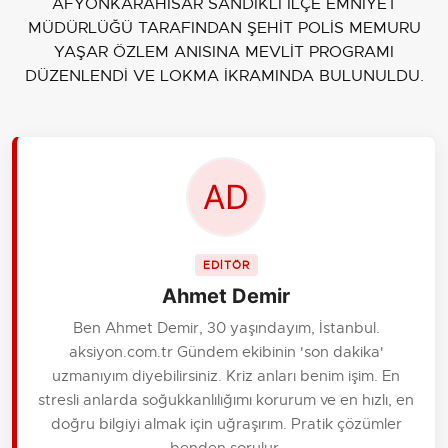
AFYONKARAHİSAR SANDIKLI İLÇE EMNİYET
MÜDÜRLÜĞÜ TARAFINDAN ŞEHİT POLİS MEMURU
YAŞAR ÖZLEM ANISINA MEVLİT PROGRAMI
DÜZENLENDİ VE LOKMA İKRAMINDA BULUNULDU.
EDİTÖR
Ahmet Demir
Ben Ahmet Demir, 30 yaşındayım, İstanbul.
aksiyon.com.tr Gündem ekibinin 'son dakika'
uzmanıyım diyebilirsiniz. Kriz anları benim işim. En
stresli anlarda soğukkanlılığımı korurum ve en hızlı, en
doğru bilgiyi almak için uğraşırım. Pratik çözümler
benden sorulur.