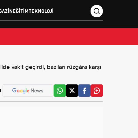
GAZIN
EĞITIM
TEKNOLOJI
de vakit geçirdi, bazıları rüzgâra karşı
L