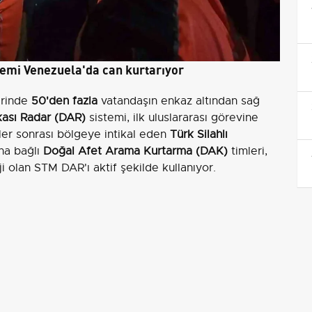
stemi Venezuela'da can kurtarıyor
erinde
50'den fazla
vatandaşın enkaz altından sağ
ası Radar (DAR)
sistemi, ilk uluslararası görevine
er sonrası bölgeye intikal eden
Türk Silahlı
na bağlı
Doğal Afet Arama Kurtarma (DAK)
timleri,
i olan STM DAR'ı aktif şekilde kullanıyor.
aret A.Ş. tarafından yerli imkanlarla geliştirilen
araş merkezli depremlerde gösterdiği performansın
urt dışı ve uluslararası operasyonel misyonunu icra
lerde arama kurtarma çalışmalarında olduğu kadar,
nlik operasyonlarında da kullanılabiliyor.
ığı
ayılan
RF sinyalleri
aracılığıyla görsel erişimin