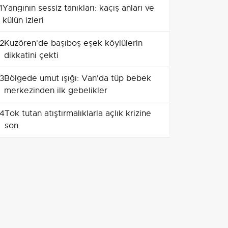
1
Yangının sessiz tanıkları: kaçış anları ve
külün izleri
2
Kuzören'de başıboş eşek köylülerin
dikkatini çekti
3
Bölgede umut ışığı: Van'da tüp bebek
merkezinden ilk gebelikler
4
Tok tutan atıştırmalıklarla açlık krizine
son
5
Bursa sanayisinde entegre kobi
ekosistemi: TEKNOSAB KOBİ OSB ile
yeni dönem
6
Nusaybin'den yaylalara: Göçerlerin
Gercüş üzerinden süren yolculuğu
dronla görüntülendi
7
Sıfır Atık Hareketi 8. yılında: Elde