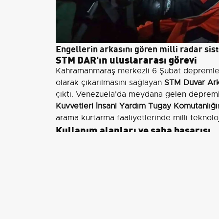
Engellerin arkasını gören milli radar si
STM DAR'ın uluslararası görevi
Kahramanmaraş merkezli 6 Şubat depreml
olarak çıkarılmasını sağlayan
STM Duvar Ark
çıktı. Venezuela'da meydana gelen depreml
Kuvvetleri İnsani Yardım Tugay Komutanlığı
arama kurtarma faaliyetlerinde milli teknoloj
Kullanım alanları ve saha başarısı
STM Savunma Teknolojileri Mühendislik ve Tic
sistem, Türkiye'de 2023 yılında Kahramanm
ardından Venezuela'daki kritik görevle ilk y
ediyor. DAR; deprem, çığ, yangın gibi afet
rehine kurtarma, terörle mücadele ve iç güve
Teknik özellikler ve kullanım kolayl
DAR,
Ultra Geniş Bant (UGB)
sinyalleri ve y