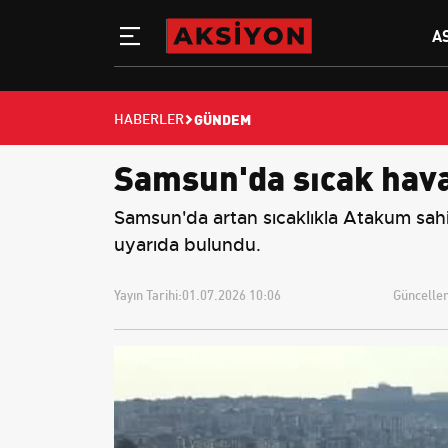
A
GÜNDEM
HABERLER
Samsun'da sıcak hava 
Samsun'da artan sıcaklıkla Atakum sahili
uyarıda bulundu.
Yayın Tarihi:
01.07.2026 10:06
Güncellem