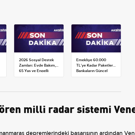
2026 Sosyal Destek
Emekliye 60.000
Zamları: Evde Bakım,
TL'ye Kadar Paketler:
65 Yaş ve Engelli
Bankaların Güncel
Maaşlarında Yeni
Promosyon ve Ek
Tahminler
Avantajları
ören milli radar sistemi Ven
anmaraş depremlerindeki başarısının ardından Ven