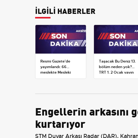
İLGİLİ HABERLER
Resmi Gazete'de
Taşacak Bu Deniz 13.
yayımlandı: 66
bölüm neden yok?
meslekte Mesleki
TRT 1, 2 Ocak yayın
Yeterlilik Belgesi
planını değiştirdi
zorunluluğu
Engellerin arkasını g
kurtarıyor
STM Duvar Arkası Radar (DAR), Kahram