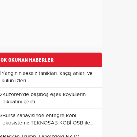
ÇOK OKUNAN HABERLER
1
Yangının sessiz tanıkları: kaçış anları ve
külün izleri
2
Kuzören'de başıboş eşek köylülerin
dikkatini çekti
3
Bursa sanayisinde entegre kobi
ekosistemi: TEKNOSAB KOBİ OSB ile
yeni dönem
4
Başkan Trump, Lahey'deki NATO