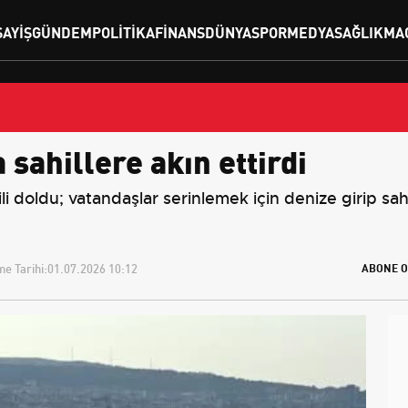
SAYIŞ
GÜNDEM
POLITIKA
FINANS
DÜNYA
SPOR
MEDYA
SAĞLIK
MA
sahillere akın ettirdi
 doldu; vatandaşlar serinlemek için denize girip sahil
e Tarihi:
01.07.2026 10:12
ABONE O