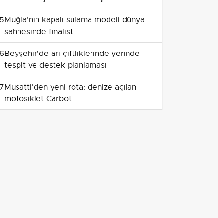
5
Muğla'nın kapalı sulama modeli dünya
sahnesinde finalist
6
Beyşehir'de arı çiftliklerinde yerinde
tespit ve destek planlaması
7
Musatti'den yeni rota: denize açılan
motosiklet Carbot