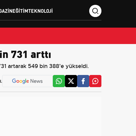
GAZIN
EĞITIM
TEKNOLOJI
in 731 arttı
 731 artarak 549 bin 388’e yükseldi.
L