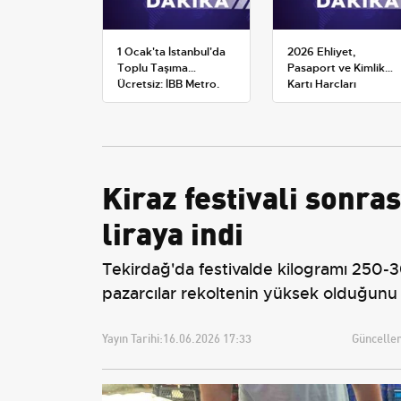
1 Ocak'ta İstanbul'da
2026 Ehliyet,
Toplu Taşıma
Pasaport ve Kimlik
Ücretsiz: İBB Metro,
Kartı Harçları
Metrobüs ve Otobüs
Resmileşti: Yeni
Ek Seferlerini Açıkladı
Tarifeler ve Geçerlilik
Tarihi
Kiraz festivali sonras
liraya indi
Tekirdağ'da festivalde kilogramı 250-30
pazarcılar rekoltenin yüksek olduğunu b
Yayın Tarihi:
16.06.2026 17:33
Güncellem