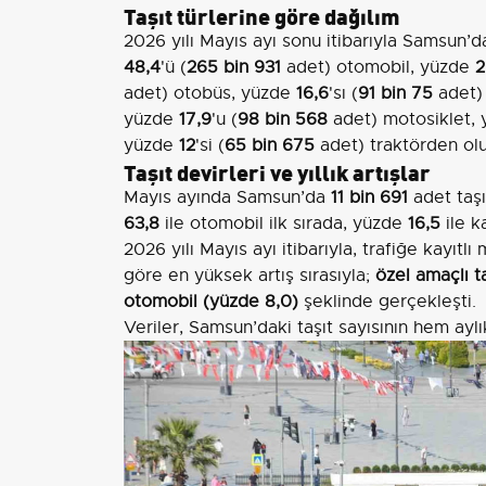
Taşıt türlerine göre dağılım
2026 yılı Mayıs ayı sonu itibarıyla Samsun’
48,4
'ü (
265 bin 931
adet) otomobil, yüzde
2
adet) otobüs, yüzde
16,6
'sı (
91 bin 75
adet)
yüzde
17,9
'u (
98 bin 568
adet) motosiklet,
yüzde
12
'si (
65 bin 675
adet) traktörden olu
Taşıt devirleri ve yıllık artışlar
Mayıs ayında Samsun’da
11 bin 691
adet taşı
63,8
ile otomobil ilk sırada, yüzde
16,5
ile 
2026 yılı Mayıs ayı itibarıyla, trafiğe kayıtlı
göre en yüksek artış sırasıyla;
özel amaçlı t
otomobil (yüzde 8,0)
şeklinde gerçekleşti.
Veriler, Samsun’daki taşıt sayısının hem aylı