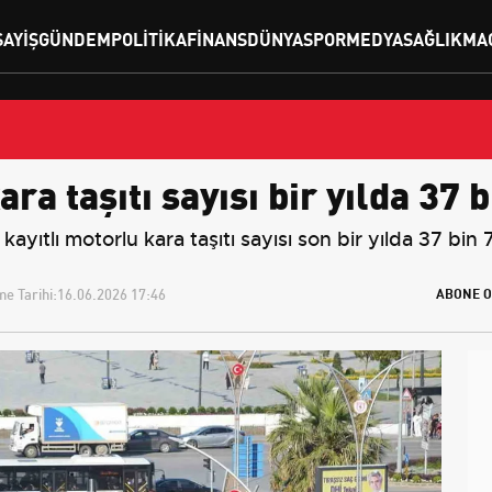
SAYIŞ
GÜNDEM
POLITIKA
FINANS
DÜNYA
SPOR
MEDYA
SAĞLIK
MA
 taşıtı sayısı bir yılda 37 b
ayıtlı motorlu kara taşıtı sayısı son bir yılda 37 bin
e Tarihi:
16.06.2026 17:46
ABONE O