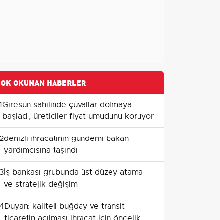
ÇOK OKUNAN HABERLER
1
Giresun sahilinde çuvallar dolmaya
başladı, üreticiler fiyat umudunu koruyor
2
denizli ihracatının gündemi bakan
yardımcısına taşındı
3
İş bankası grubunda üst düzey atama
ve stratejik değişim
4
Duyan: kaliteli buğday ve transit
ticaretin açılması ihracat için öncelik