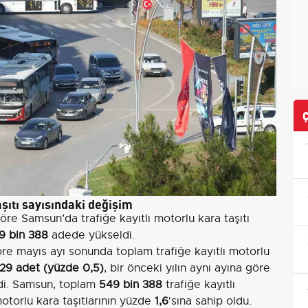
şıtı sayısındaki değişim
öre Samsun’da trafiğe kayıtlı motorlu kara taşıtı
9 bin 388
adede yükseldi.
e mayıs ayı sonunda toplam trafiğe kayıtlı motorlu
629 adet (yüzde 0,5)
, bir önceki yılın aynı ayına göre
di. Samsun, toplam
549 bin 388
trafiğe kayıtlı
motorlu kara taşıtlarının yüzde
1,6
'sına sahip oldu.