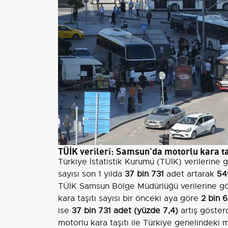
TÜİK verileri: Samsun’da motorlu kara ta
Türkiye İstatistik Kurumu (TÜİK) verilerine g
sayısı son 1 yılda
37 bin 731
adet artarak
54
TÜİK Samsun Bölge Müdürlüğü verilerine gör
kara taşıtı sayısı bir önceki aya göre
2 bin 
ise
37 bin 731 adet (yüzde 7,4)
artış göster
motorlu kara taşıtı ile Türkiye genelindeki 