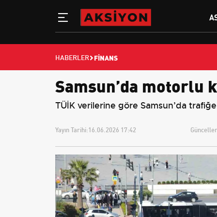
A
FINANS
HABERLER
Samsun’da motorlu kara
TÜİK verilerine göre Samsun’da trafiğe k
Yayın Tarihi:
16.06.2026 17:42
Güncellem