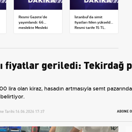
Resmi Gazete'de
İstanbul'da simit
yayımlandı: 66
fiyatları fiilen yükseldi:
meslekte Mesleki
Resmi tarife 15 TL,
Yeterlilik Belgesi
satışlar 20-25 TL'ye
zorunluluğu
çıktı
ı fiyatlar geriledi: Tekirdağ 
0 lira olan kiraz, hasadın artmasıyla semt pazarında
elirtiyor.
e Tarihi:
16.06.2026 17:37
ABONE O