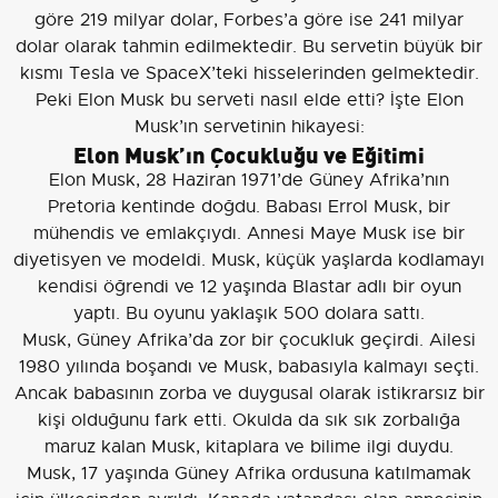
göre 219 milyar dolar, Forbes’a göre ise 241 milyar
dolar olarak tahmin edilmektedir. Bu servetin büyük bir
kısmı Tesla ve SpaceX’teki hisselerinden gelmektedir.
Peki Elon Musk bu serveti nasıl elde etti? İşte Elon
Musk’ın servetinin hikayesi:
Elon Musk’ın Çocukluğu ve Eğitimi
Elon Musk, 28 Haziran 1971’de Güney Afrika’nın
Pretoria kentinde doğdu. Babası Errol Musk, bir
mühendis ve emlakçıydı. Annesi Maye Musk ise bir
diyetisyen ve modeldi. Musk, küçük yaşlarda kodlamayı
kendisi öğrendi ve 12 yaşında Blastar adlı bir oyun
yaptı. Bu oyunu yaklaşık 500 dolara sattı.
Musk, Güney Afrika’da zor bir çocukluk geçirdi. Ailesi
1980 yılında boşandı ve Musk, babasıyla kalmayı seçti.
Ancak babasının zorba ve duygusal olarak istikrarsız bir
kişi olduğunu fark etti. Okulda da sık sık zorbalığa
maruz kalan Musk, kitaplara ve bilime ilgi duydu.
Musk, 17 yaşında Güney Afrika ordusuna katılmamak