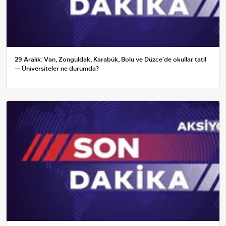
29 Aralık: Van, Zonguldak, Karabük, Bolu ve Düzce'de okullar tatil
— Üniversiteler ne durumda?