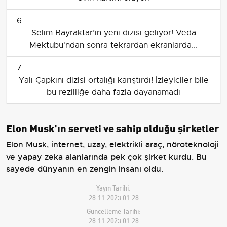
6
Selim Bayraktar’ın yeni dizisi geliyor! Veda
Mektubu'ndan sonra tekrardan ekranlarda...
7
Yalı Çapkını dizisi ortalığı karıştırdı! İzleyiciler bile
bu rezilliğe daha fazla dayanamadı
Elon Musk’ın serveti ve sahip olduğu şirketler
Elon Musk, internet, uzay, elektrikli araç, nöroteknoloji
ve yapay zeka alanlarında pek çok şirket kurdu. Bu
sayede dünyanın en zengin insanı oldu.
Yayın Tarihi:
28.11.2023 01:28
Güncelleme Tarihi:
28.11.2023 01:28