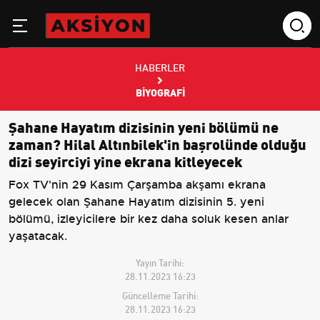
HABERLER
BIYOGRAFI
Şahane Hayatım dizisinin yeni bölümü ne
zaman? Hilal Altınbilek'in başrolünde olduğu
dizi seyirciyi yine ekrana kitleyecek
Fox TV'nin 29 Kasım Çarşamba akşamı ekrana
gelecek olan Şahane Hayatım dizisinin 5. yeni
bölümü, izleyicilere bir kez daha soluk kesen anlar
yaşatacak.
Yayın Tarihi:
28.11.2023 16:23
Güncelleme Tarihi:
28.11.2023 16:23