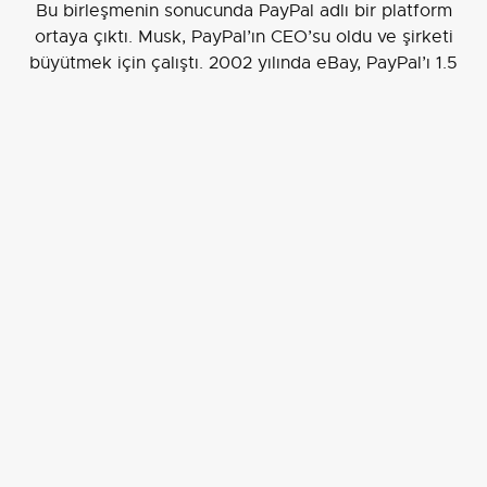
Bu birleşmenin sonucunda PayPal adlı bir platform
ortaya çıktı. Musk, PayPal’ın CEO’su oldu ve şirketi
büyütmek için çalıştı. 2002 yılında eBay, PayPal’ı 1.5
milyar dolara satın aldı. Musk, bu satıştan 165 milyon
dolar kazandı.
Elon Musk’ın Hayalleri: SpaceX ve Tesla
Elon Musk, PayPal’dan ayrıldıktan sonra yeni
hayallerinin peşine düştü. 2002 yılında 100 milyon
dolarlık bir bölümünü kullanarak SpaceX adlı bir uzay
araştırma şirketi kurdu. SpaceX, insanlığın Mars’a