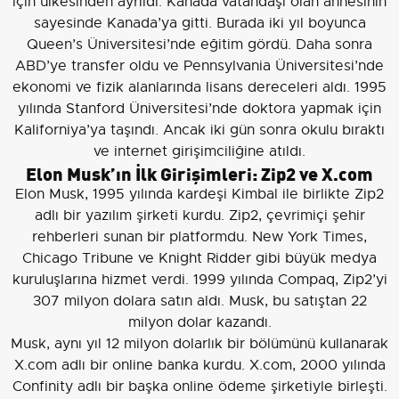
için ülkesinden ayrıldı. Kanada vatandaşı olan annesinin
sayesinde Kanada’ya gitti. Burada iki yıl boyunca
Queen’s Üniversitesi’nde eğitim gördü. Daha sonra
ABD’ye transfer oldu ve Pennsylvania Üniversitesi’nde
ekonomi ve fizik alanlarında lisans dereceleri aldı. 1995
yılında Stanford Üniversitesi’nde doktora yapmak için
Kaliforniya’ya taşındı. Ancak iki gün sonra okulu bıraktı
ve internet girişimciliğine atıldı.
Elon Musk’ın İlk Girişimleri: Zip2 ve X.com
Elon Musk, 1995 yılında kardeşi Kimbal ile birlikte Zip2
adlı bir yazılım şirketi kurdu. Zip2, çevrimiçi şehir
rehberleri sunan bir platformdu. New York Times,
Chicago Tribune ve Knight Ridder gibi büyük medya
kuruluşlarına hizmet verdi. 1999 yılında Compaq, Zip2’yi
307 milyon dolara satın aldı. Musk, bu satıştan 22
milyon dolar kazandı.
Musk, aynı yıl 12 milyon dolarlık bir bölümünü kullanarak
X.com adlı bir online banka kurdu. X.com, 2000 yılında
Confinity adlı bir başka online ödeme şirketiyle birleşti.