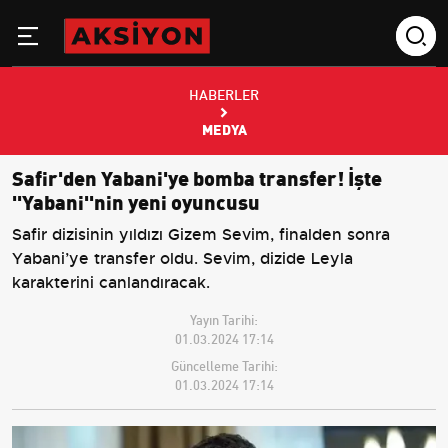
HABERLER
MEDYA
Safir'den Yabani'ye bomba transfer! İşte
''Yabani''nin yeni oyuncusu
Safir dizisinin yıldızı Gizem Sevim, finalden sonra
Yabani’ye transfer oldu. Sevim, dizide Leyla
karakterini canlandıracak.
Yayın Tarihi:
01.03.2024 17:14
Güncelleme Tarihi:
01.03.2024 17:14