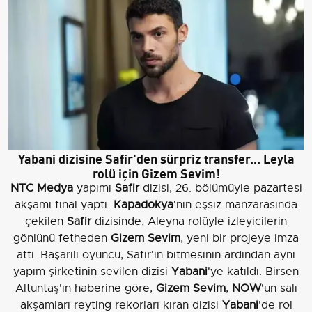
Yabani dizisine Safir'den sürpriz transfer... Leyla
rolü için Gizem Sevim!
NTC Medya
yapımı
Safir
dizisi, 26. bölümüyle pazartesi
akşamı final yaptı.
Kapadokya
'nın eşsiz manzarasında
çekilen
Safir
dizisinde, Aleyna rolüyle izleyicilerin
gönlünü fetheden
Gizem Sevim
, yeni bir projeye imza
attı. Başarılı oyuncu, Safir'in bitmesinin ardından aynı
yapım şirketinin sevilen dizisi
Yabani
'ye katıldı. Birsen
Altuntaş'ın haberine göre,
Gizem Sevim
,
NOW
'un salı
akşamları reyting rekorları kıran dizisi
Yabani
'de rol