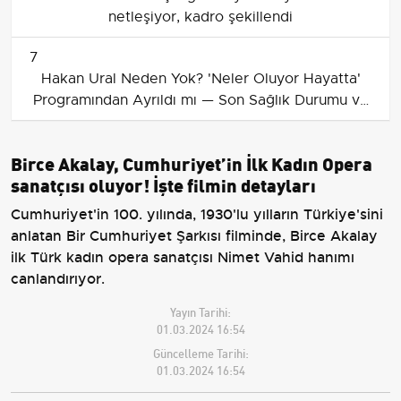
netleşiyor, kadro şekillendi
7
Hakan Ural Neden Yok? 'Neler Oluyor Hayatta'
Programından Ayrıldı mı — Son Sağlık Durumu ve
Dönüş Tarihi
Birce Akalay, Cumhuriyet’in İlk Kadın Opera
sanatçısı oluyor! İşte filmin detayları
Cumhuriyet'in 100. yılında, 1930'lu yılların Türkiye'sini
anlatan Bir Cumhuriyet Şarkısı filminde, Birce Akalay
ilk Türk kadın opera sanatçısı Nimet Vahid hanımı
canlandırıyor.
Yayın Tarihi:
01.03.2024 16:54
Güncelleme Tarihi:
01.03.2024 16:54