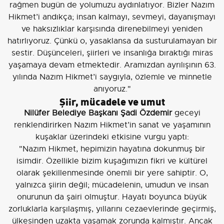
rağmen bugün de yolumuzu aydınlatıyor. Bizler Nazım
Hikmet’i andıkça; insan kalmayı, sevmeyi, dayanışmayı
ve haksızlıklar karşısında direnebilmeyi yeniden
hatırlıyoruz. Çünkü o, yasaklansa da susturulamayan bir
sestir. Düşünceleri, şiirleri ve insanlığa bıraktığı miras
yaşamaya devam etmektedir. Aramızdan ayrılışının 63.
yılında Nazım Hikmet’i saygıyla, özlemle ve minnetle
anıyoruz."
Şiir, mücadele ve umut
Nilüfer Belediye Başkanı Şadi Özdemir
geceyi
renklendirirken Nazım Hikmet’in sanat ve yaşamının
kuşaklar üzerindeki etkisine vurgu yaptı:
"Nazım Hikmet, hepimizin hayatına dokunmuş bir
isimdir. Özellikle bizim kuşağımızın fikri ve kültürel
olarak şekillenmesinde önemli bir yere sahiptir. O,
yalnızca şiirin değil; mücadelenin, umudun ve insan
onurunun da şairi olmuştur. Hayatı boyunca büyük
zorluklarla karşılaşmış, yıllarını cezaevlerinde geçirmiş,
ülkesinden uzakta yaşamak zorunda kalmıştır. Ancak