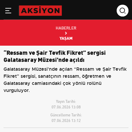
HABERLER
YAŞAM
“Ressam ve Şair Tevfik Fikret” sergisi
Galatasaray Müzesi'nde açıldı
Galatasaray Müzesi'nde açılan “Ressam ve Şair Tevfik
Fikret” sergisi, sanatçının ressam, öğretmen ve
Galatasaray camiasındaki çok yönlü rolünü
vurguluyor.
Yayın Tarihi:
07.06.2026 13:08
Güncelleme Tarihi:
07.06.2026 13:12