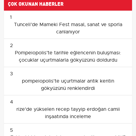
ÇOK OKUNAN HABERLER
1
Tunceli'de Mameki Fest masal, sanat ve sporla
canlanıyor
2
Pompeiopolis’te tarihle eğlencenin buluşması:
çocuklar uçurtmalarla gökyüzünü doldurdu
3
pompeiopolis'te uçurtmalar antik kentin
gökyüzünü renklendirdi
4
rize'de yükselen recep tayyip erdoğan camii
inşaatında inceleme
5