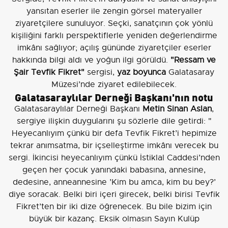
yansıtan eserler ile zengin görsel materyaller
ziyaretçilere sunuluyor. Seçki, sanatçının çok yönlü
kişiliğini farklı perspektiflerle yeniden değerlendirme
imkânı sağlıyor; açılış gününde ziyaretçiler eserler
hakkında bilgi aldı ve yoğun ilgi görüldü.
"Ressam ve
Şair Tevfik Fikret"
sergisi,
yaz boyunca
Galatasaray
Müzesi’nde ziyaret edilebilecek.
Galatasaraylılar Derneği Başkanı'nın notu
Galatasaraylılar Derneği Başkanı
Metin Sinan Aslan
,
sergiye ilişkin duygularını şu sözlerle dile getirdi: "
Heyecanlıyım çünkü bir defa Tevfik Fikret’i hepimize
tekrar anımsatma, bir içselleştirme imkânı verecek bu
sergi. İkincisi heyecanlıyım çünkü İstiklal Caddesi’nden
geçen her çocuk yanındaki babasına, annesine,
dedesine, anneannesine ’Kim bu amca, kim bu bey?’
diye soracak. Belki biri içeri girecek, belki birisi Tevfik
Fikret’ten bir iki dize öğrenecek. Bu bile bizim için
büyük bir kazanç. Eksik olmasın Sayın Kulüp