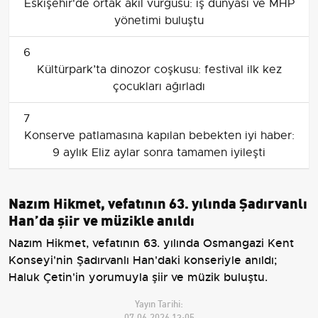
Eskişehir'de ortak akıl vurgusu: iş dünyası ve MHP
yönetimi buluştu
6
Kültürpark’ta dinozor coşkusu: festival ilk kez
çocukları ağırladı
7
Konserve patlamasına kapılan bebekten iyi haber:
9 aylık Eliz aylar sonra tamamen iyileşti
Nazım Hikmet, vefatının 63. yılında Şadırvanlı
Han’da şiir ve müzikle anıldı
Nazım Hikmet, vefatının 63. yılında Osmangazi Kent
Konseyi'nin Şadırvanlı Han'daki konseriyle anıldı;
Haluk Çetin'in yorumuyla şiir ve müzik buluştu.
Yayın Tarihi:
07.06.2026 13:05