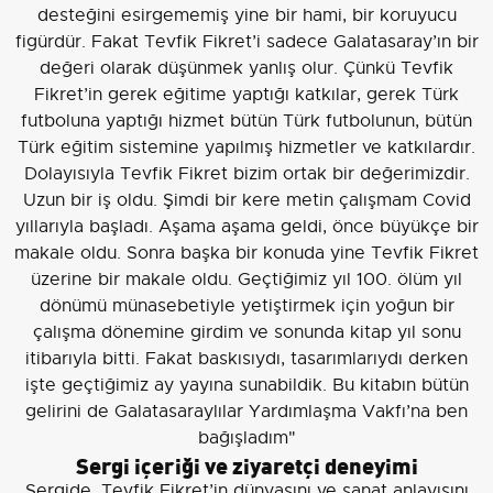
desteğini esirgememiş yine bir hami, bir koruyucu
figürdür. Fakat Tevfik Fikret’i sadece Galatasaray’ın bir
değeri olarak düşünmek yanlış olur. Çünkü Tevfik
Fikret’in gerek eğitime yaptığı katkılar, gerek Türk
futboluna yaptığı hizmet bütün Türk futbolunun, bütün
Türk eğitim sistemine yapılmış hizmetler ve katkılardır.
Dolayısıyla Tevfik Fikret bizim ortak bir değerimizdir.
Uzun bir iş oldu. Şimdi bir kere metin çalışmam Covid
yıllarıyla başladı. Aşama aşama geldi, önce büyükçe bir
makale oldu. Sonra başka bir konuda yine Tevfik Fikret
üzerine bir makale oldu. Geçtiğimiz yıl 100. ölüm yıl
dönümü münasebetiyle yetiştirmek için yoğun bir
çalışma dönemine girdim ve sonunda kitap yıl sonu
itibarıyla bitti. Fakat baskısıydı, tasarımlarıydı derken
işte geçtiğimiz ay yayına sunabildik. Bu kitabın bütün
gelirini de Galatasaraylılar Yardımlaşma Vakfı’na ben
bağışladım"
Sergi içeriği ve ziyaretçi deneyimi
Sergide, Tevfik Fikret’in dünyasını ve sanat anlayışını