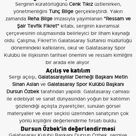
Serginin küratörlüğünü
Cenk Tıkız
üstlenirken,
yönetmenliğini
Tunç Bilge
gerçekleştirdi. Yakın
zamanda
Reha Bilge
imzasıyla yayımlanan
"Ressam ve
Şair Tevfik Fikret"
kitabı, serginin kavramsal
çerçevesinin oluşmasında belirleyici bir ilham kaynağı
oldu. Çalışma; Fikret’in Galatasaray Sultanisi müdürlüğü
dönemindeki katkılarını, okul ve Galatasaray Spor
Kulübü ile ilişkisinin tarihsel önemini ve ressam kimliğini
bir arada ele alıyor.
Açılış ve katılım
Sergi açılışı,
Galatasaraylılar Derneği Başkanı Metin
Sinan Aslan
ve
Galatasaray Spor Kulübü Başkanı
Dursun Özbek
tarafından yapıldı. Galatasaray camiası
ile edebiyat ve sanat dünyasından yoğun bir katılımın
gözlendiği açılışta ziyaretçiler, sunulan görsel
materyaller ve eser seçkisi üzerinden sanatçının çok
yönlü kişiliğini değerlendirme fırsatı buldu.
Dursun Özbek'in değerlendirmesi
Galatasaray Kulubü Başkanı Dursun Özbek, sergiye