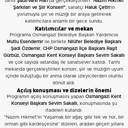
tarihi
Şadırvanlı Han
'da gerçekleştirilen
"Nazım Hikmet
Şarkıları ve Şiir Konseri"
, sanatçı
Haluk Çetin
'in
yorumuyla şiir ve müziği bir araya getirerek
katılımcılara anlamlı bir gece sundu.
Katılımcılar ve mekan
Programa Osmangazi Belediye Başkan Yardımcısı
Mutlu Esendemir
ile birlikte
Nilüfer Belediye Başkanı
Şadi Özdemir
,
CHP Osmangazi İlçe Başkanı Raşit
Gürbüz
,
Osmangazi Kent Konseyi Başkanı Sevim Sakallı
ve çok sayıda vatandaş ile sanatsever katıldı. Tarihi
mekanda gerçekleştirilen konser, şiir ve müziğin uyum
içinde buluştuğu bir anma olarak izleyicilerden olumlu
dönüt aldı.
Açılış konuşması ve dizelerin önemi
Programın açılış konuşmasını yapan
Osmangazi Kent
Konseyi Başkanı Sevim Sakallı
, konuşmasında şu
ifadeleri kullandı:
"Nazım Hikmet’in ‘Yaşamak bir ağaç gibi tek ve hür, bir
orman gibi kardeşçesine’ dizeleri, aradan geçen yıllara