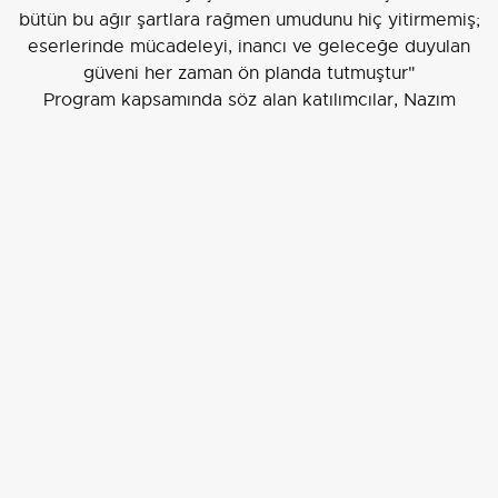
bütün bu ağır şartlara rağmen umudunu hiç yitirmemiş;
eserlerinde mücadeleyi, inancı ve geleceğe duyulan
güveni her zaman ön planda tutmuştur"
Program kapsamında söz alan katılımcılar, Nazım
Hikmet’e dair duygu ve düşüncelerini paylaştı; usta
şairin eserlerinden seçilen şiirlerin seslendirilmesiyle
anma gecesine katkıda bulunuldu.
Sanatçıdan teşekkür
Etkinlikte sahne alan
Haluk Çetin
, konser sonrasında
duyduğu memnuniyeti dile getirerek organizasyona
teşekkür etti. Çetin'in sözleri şu şekildeydi:
"Osmangazi Belediyesi’ne ve Osmangazi Kent
Konseyi’ne yürekten teşekkür ediyorum. Başta
Osmangazi Belediye Başkanımız Erkan Aydın olmak
üzere, Belediye Başkan Yardımcımız Mutlu
Esendemir’e ve emeği geçen herkese şükranlarımı
sunuyorum. Bu akşam burada çok güzel bir dinleyici
topluluğuyla buluştuk. Katılımcıların ilgisi, duyarlılığı ve