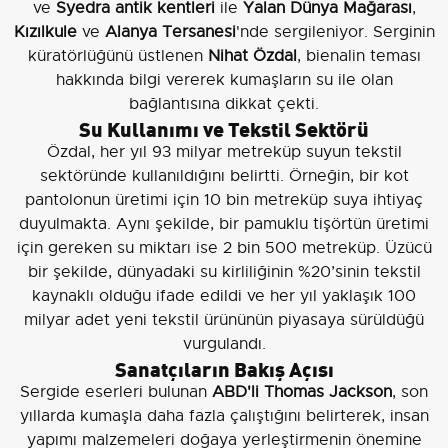
ve
Syedra antik kentleri
ile
Yalan Dünya Mağarası
,
Kızılkule
ve
Alanya Tersanesi
'nde sergileniyor. Serginin
küratörlüğünü üstlenen
Nihat Özdal
, bienalin teması
hakkında bilgi vererek kumaşların su ile olan
bağlantısına dikkat çekti.
Su Kullanımı ve Tekstil Sektörü
Özdal, her yıl 93 milyar metreküp suyun tekstil
sektöründe kullanıldığını belirtti. Örneğin, bir kot
pantolonun üretimi için 10 bin metreküp suya ihtiyaç
duyulmakta. Aynı şekilde, bir pamuklu tişörtün üretimi
için gereken su miktarı ise 2 bin 500 metreküp. Üzücü
bir şekilde, dünyadaki su kirliliğinin %20’sinin tekstil
kaynaklı olduğu ifade edildi ve her yıl yaklaşık 100
milyar adet yeni tekstil ürününün piyasaya sürüldüğü
vurgulandı.
Sanatçıların Bakış Açısı
Sergide eserleri bulunan
ABD'li Thomas Jackson
, son
yıllarda kumaşla daha fazla çalıştığını belirterek, insan
yapımı malzemeleri doğaya yerleştirmenin önemine