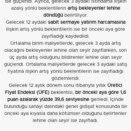
ise güçlendi. Ayrıca, gelecek 3 aydaki istihdama ilişkin
azalış yönlü beklentilerin
artış bekleyenler lehine
döndüğü
belirtiliyor.
Gelecek 12 aydaki
sabit sermaye yatırım harcamasına
ilişkin artış yönlü beklentilerin ise bir önceki aya göre
zayıfladığı kaydedildi.
Ortalama birim maliyetlerde, gelecek 3 ayda artış
olacağını bekleyenler lehine olan seyir zayıflarken, son
üç ayda artış olduğunu bildirenler lehine olan seyir
güçlendi. Ortalama maliyetlerde gelecek 3 aydaki satış
fiyatına ilişkin artış yönlü beklentilerin ise zayıfladığı
gözlemlendi.
Gelecek 12 aylık dönem sonu itibarıyla yıllık
Üretici
Fiyat Endeksi (ÜFE)
beklentisi,
bir önceki aya göre 1,6
puan azalarak yüzde 39,6 seviyesine
geriledi. İçinde
bulunduğu sanayi dalındaki genel gidişat konusunda bir
önceki aya kıyasla daha kötümser olduğunu belirtenler
lehine olan seyir ise zayıfladı.