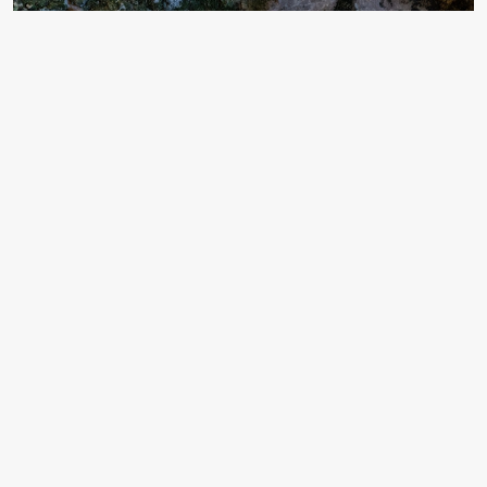
Türkiye'de ikinci kez düzenlenen Uluslararası Türkiye
Tekstil Bienali, Antalya'nın Gazipaşa ve Alanya
ilçelerinde "Dalga Kumaş" temasıyla gerçekleştiriliyor.
Gazipaşa Kaymakamlığı ev sahipliğinde 22 Şubat'a
başlayan etkinlikte 18 ülkeden 50 sanatçının eserleri
bölgedeki Selinus, Lamos ve Syedra antik kentleri ile
Yalan Dünya Mağarası, Kızılkule ve Alanya
Tersanesi'nde sergileniyor.