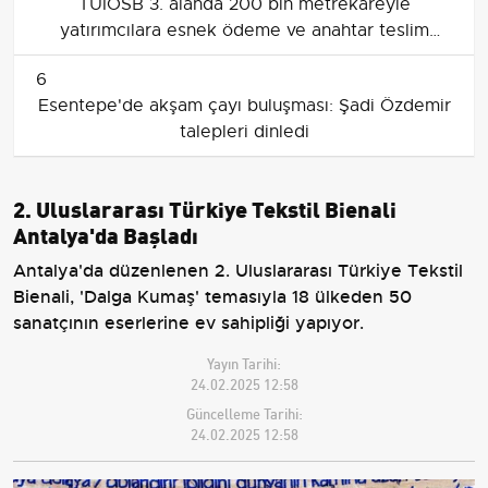
TÜİOSB 3. alanda 200 bin metrekareyle
yatırımcılara esnek ödeme ve anahtar teslim
fırsatı sunuyor
6
Esentepe'de akşam çayı buluşması: Şadi Özdemir
talepleri dinledi
2. Uluslararası Türkiye Tekstil Bienali
Antalya'da Başladı
Antalya'da düzenlenen 2. Uluslararası Türkiye Tekstil
Bienali, 'Dalga Kumaş' temasıyla 18 ülkeden 50
sanatçının eserlerine ev sahipliği yapıyor.
Yayın Tarihi:
24.02.2025 12:58
Güncelleme Tarihi:
24.02.2025 12:58