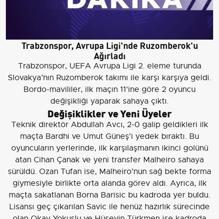
Trabzonspor, Avrupa Ligi'nde Ruzomberok'u
Ağırladı
Trabzonspor, UEFA Avrupa Ligi 2. eleme turunda
Slovakya’nın Ruzomberok takımı ile karşı karşıya geldi.
Bordo-mavililer, ilk maçın 11'ine göre 2 oyuncu
değişikliği yaparak sahaya çıktı.
Değişiklikler ve Yeni Üyeler
Teknik direktör Abdullah Avcı, 2-0 galip geldikleri ilk
maçta Bardhi ve Umut Güneş'i yedek bıraktı. Bu
oyuncuların yerlerinde, ilk karşılaşmanın ikinci golünü
atan Cihan Çanak ve yeni transfer Malheiro sahaya
sürüldü. Ozan Tufan ise, Malheiro’nun sağ bekte forma
giymesiyle birlikte orta alanda görev aldı. Ayrıca, ilk
maçta sakatlanan Borna Barisic bu kadroda yer buldu.
Lisansı geç çıkarılan Savic ile henüz hazırlık sürecinde
olan Okay Yokuşlu ve Hüseyin Türkmen ise kadroda